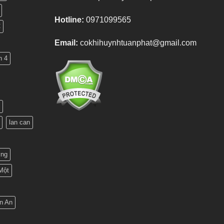
Hotline:
0971099565
C
Email:
cokhihuynhtuanphat@gmail.com
n 4
lan can
ơng
Một
n An