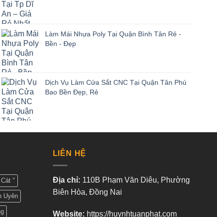
Làm Mái Nhựa Poly Tại Quận Bình Tân Rẻ -
Bền - Đẹp
Dịch Vụ Làm Cửa Sắt CNC Tại Quận Tân Phú
Bao Bền Đẹp, Rẻ
LIÊN HỆ
Địa chỉ:
110B Phạm Văn Diêu, Phường
Cát "
Biên Hòa, Đồng Nai
n Uyên
ng
Website:
https://huynhtuanphat.com