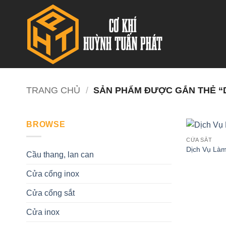
Bỏ
qua
nội
dung
TRANG CHỦ
/
SẢN PHẨM ĐƯỢC GẮN THẺ “D
BROWSE
CỬA SẮT
Dịch Vụ Làm
Cầu thang, lan can
Cửa cổng inox
Cửa cổng sắt
Cửa inox