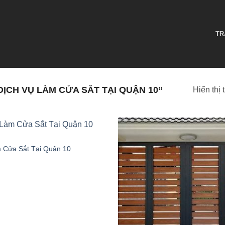
TR
ỊCH VỤ LÀM CỬA SẮT TẠI QUẬN 10”
Hiển thị 
 Cửa Sắt Tại Quận 10