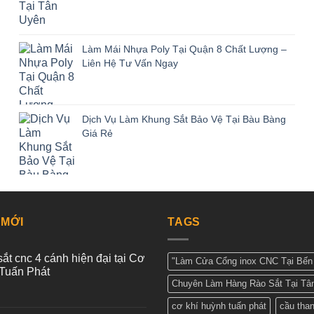
Làm Mái Nhựa Poly Tại Quận 8 Chất Lượng –
Liên Hệ Tư Vấn Ngay
Dịch Vụ Làm Khung Sắt Bảo Vệ Tại Bàu Bàng
Giá Rẻ
 MỚI
TAGS
ắt cnc 4 cánh hiện đại tại Cơ
"Làm Cửa Cổng inox CNC Tại Bến 
Tuấn Phát
Chuyên Làm Hàng Rào Sắt Tại Tâ
cơ khí huỳnh tuấn phát
cầu tha