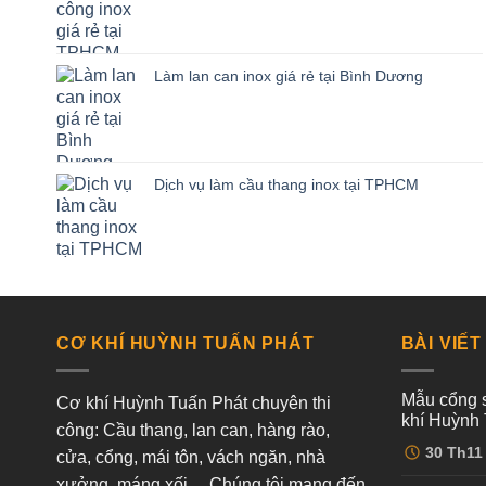
Làm lan can inox giá rẻ tại Bình Dương
Dịch vụ làm cầu thang inox tại TPHCM
CƠ KHÍ HUỲNH TUẤN PHÁT
BÀI VIẾT
Mẫu cổng s
Cơ khí Huỳnh Tuấn Phát chuyên thi
khí Huỳnh 
công: Cầu thang, lan can, hàng rào,
Không
30
Th11
cửa, cổng, mái tôn, vách ngăn, nhà
có
bình
xưởng, máng xối,... Chúng tôi mang đến
luận