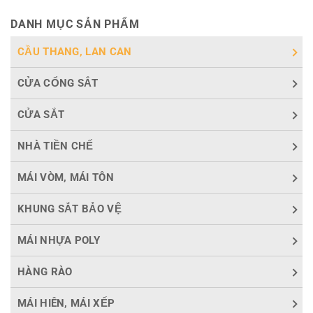
DANH MỤC SẢN PHẨM
CẦU THANG, LAN CAN
CỬA CỔNG SẮT
CỬA SẮT
NHÀ TIỀN CHẾ
MÁI VÒM, MÁI TÔN
KHUNG SẮT BẢO VỆ
MÁI NHỰA POLY
HÀNG RÀO
MÁI HIÊN, MÁI XẾP