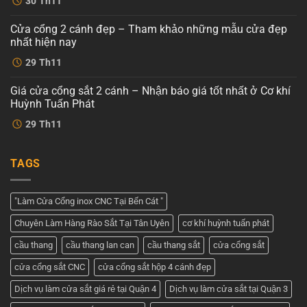
30
Th11
cnc
có
4
bình
cánh
luận
Cửa cổng 2 cánh đẹp – Tham khảo những mẫu cửa đẹp
ở
hiện
Cổng
đại
nhất hiện nay
sắt
tại
cnc
Không
Cơ
29
Th11
4
có
khí
cánh
bình
Huỳnh
–
luận
Tuấn
Giá cửa cổng sắt 2 cánh – Nhận báo giá tốt nhất ở Cơ khí
ở
Dịch
Phát
Cửa
vụ
Huỳnh Tuấn Phát
cổng
tốt
2
Không
nhất
29
Th11
cánh
có
tại
đẹp
bình
Cơ
–
luận
khí
ở
Tham
Huỳnh
TAGS
Giá
khảo
Tuấn
cửa
những
Phát
cổng
mẫu
sắt
cửa
2
đẹp
"Làm Cửa Cổng inox CNC Tại Bến Cát "
cánh
nhất
–
hiện
Chuyên Làm Hàng Rào Sắt Tại Tân Uyên
cơ khí huỳnh tuấn phát
Nhận
nay
báo
giá
cầu thang
cầu thang lan can
cầu thang sắt
cửa cổng sắt
tốt
nhất
cửa cổng sắt CNC
cửa cổng sắt hộp 4 cánh đẹp
ở
Cơ
khí
Dịch vụ làm cửa sắt giá rẻ tại Quận 4
Dịch vụ làm cửa sắt tại Quận 3
Huỳnh
Tuấn