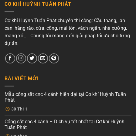
CƠ KHÍ HUỲNH TUẤN PHÁT
Cơ khí Huỳnh Tuấn Phát chuyên thi công: Cầu thang, lan
can, hàng rào, cửa, cổng, mái tôn, vách ngăn, nhà xưởng,
máng xối,... Chúng tôi mang đến giải pháp tối ưu cho từng
dự án.
BÀI VIẾT MỚI
Mẫu cổng sắt cnc 4 cánh hiện đại tại Cơ khí Huỳnh Tuấn
Phát
Không
30
Th11
có
bình
luận
Cổng sắt cnc 4 cánh – Dịch vụ tốt nhất tại Cơ khí Huỳnh
ở
Mẫu
Tuấn Phát
cổng
sắt
Không