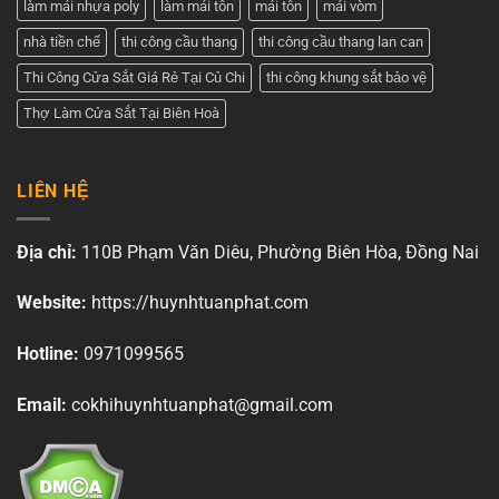
làm mái nhựa poly
làm mái tôn
mái tôn
mái vòm
nhà tiền chế
thi công cầu thang
thi công cầu thang lan can
Thi Công Cửa Sắt Giá Rẻ Tại Củ Chi
thi công khung sắt bảo vệ
Thợ Làm Cửa Sắt Tại Biên Hoà
LIÊN HỆ
Địa chỉ:
110B Phạm Văn Diêu, Phường Biên Hòa, Đồng Nai
Website:
https://huynhtuanphat.com
Hotline:
0971099565
Email:
cokhihuynhtuanphat@gmail.com