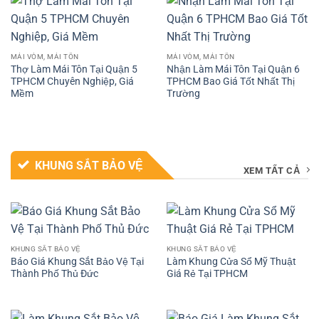
MÁI VÒM, MÁI TÔN
MÁI VÒM, MÁI TÔN
Thợ Làm Mái Tôn Tại Quận 5
Nhận Làm Mái Tôn Tại Quận 6
TPHCM Chuyên Nghiệp, Giá
TPHCM Bao Giá Tốt Nhất Thị
Mềm
Trường
KHUNG SẮT BẢO VỆ
XEM TẤT CẢ
KHUNG SẮT BẢO VỆ
KHUNG SẮT BẢO VỆ
Báo Giá Khung Sắt Bảo Vệ Tại
Làm Khung Cửa Sổ Mỹ Thuật
Thành Phố Thủ Đức
Giá Rẻ Tại TPHCM