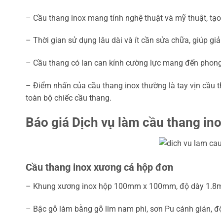
–
Cầu thang inox mang tính nghệ thuật và mỹ thuật, tạ
–
Thời gian sử dụng lâu dài và ít cần sửa chữa, giúp giả
–
Cầu thang có lan can kính cường lực mang đến phong 
–
Điểm nhấn của cầu thang inox thường là tay vịn cầu t
toàn bộ chiếc cầu thang.
Báo giá Dịch vụ làm cầu thang in
Cầu thang inox xương cá hộp đơn
–
Khung xương inox hộp 100mm x 100mm, độ dày 1.8
–
Bậc gỗ làm bằng gỗ lim nam phi, sơn Pu cánh gián,