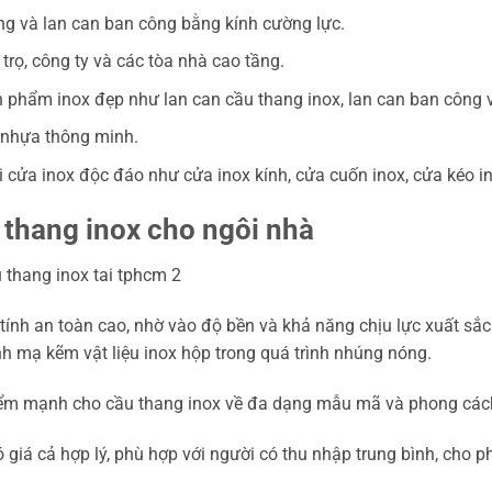
g và lan can ban công bằng kính cường lực.
rọ, công ty và các tòa nhà cao tầng.
n phẩm inox đẹp như lan can cầu thang inox, lan can ban công 
i nhựa thông minh.
 cửa inox độc đáo như cửa inox kính, cửa cuốn inox, cửa kéo in
 thang inox cho ngôi nhà
 tính an toàn cao, nhờ vào độ bền và khả năng chịu lực xuất sắ
ình mạ kẽm vật liệu inox hộp trong quá trình nhúng nóng.
điểm mạnh cho cầu thang inox về đa dạng mẫu mã và phong cách
 giá cả hợp lý, phù hợp với người có thu nhập trung bình, cho 