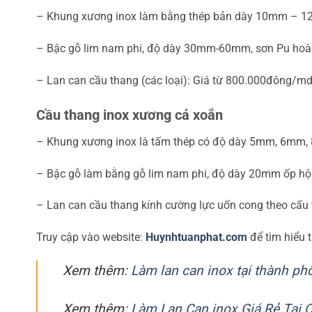
–
Khung xương inox làm bằng thép bản dày 10mm – 12
–
Bậc gỗ lim nam phi, độ dày 30mm-60mm, sơn Pu hoà
–
Lan can cầu thang (các loại): Giá từ 800.000đông/
Cầu thang inox xương cá xoắn
–
Khung xương inox là tấm thép có độ dày 5mm, 6mm,
–
Bậc gỗ làm bằng gỗ lim nam phi, độ dày 20mm ốp h
–
Lan can cầu thang kính cường lực uốn cong theo cấu 
Truy cập vào website:
Huynhtuanphat.com
để tìm hiểu 
Xem thêm:
Làm lan can inox tại thành p
Xem thêm:
Làm Lan Can inox Giá Rẻ Tại 