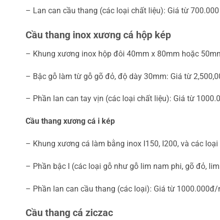
–
Lan can cầu thang (các loại chất liệu): Giá từ 700.
Cầu thang inox xương cá hộp kép
–
Khung xương inox hộp đôi 40mm x 80mm hoặc 50mm
–
Bậc gỗ làm từ gỗ gõ đỏ, độ dày 30mm: Giá từ 2,500
–
Phần lan can tay vịn (các loại chất liệu): Giá từ 1
Cầu thang xương cá i kép
–
Khung xương cá làm bằng inox I150, I200, và các lo
–
Phần bậc I (các loại gỗ như gỗ lim nam phi, gõ đỏ,
–
Phần lan can cầu thang (các loại): Giá từ 1000.000
Cầu thang cá ziczac