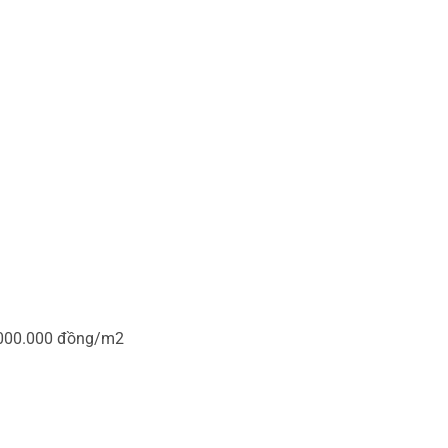
 3000.000 đồng/m2