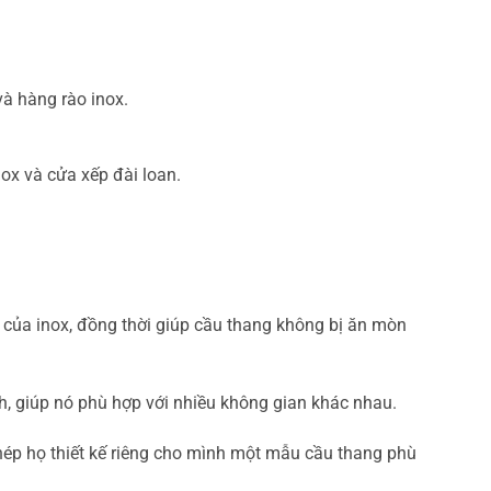
và hàng rào inox.
ox và cửa xếp đài loan.
c của inox, đồng thời giúp cầu thang không bị ăn mòn
, giúp nó phù hợp với nhiều không gian khác nhau.
phép họ thiết kế riêng cho mình một mẫu cầu thang phù