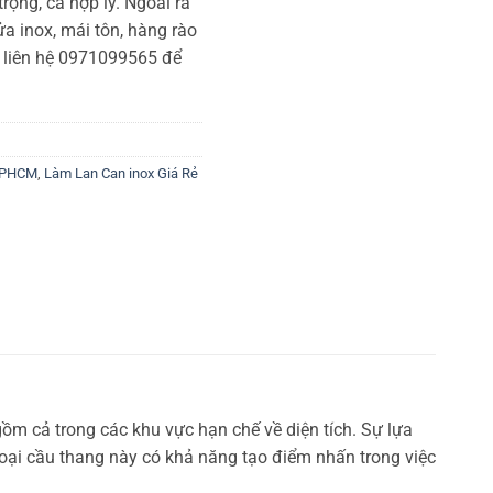
rọng, cả hợp lý. Ngoài ra
a inox, mái tôn, hàng rào
ng liên hệ 0971099565 để
 TPHCM
,
Làm Lan Can inox Giá Rẻ
gồm cả trong các khu vực hạn chế về diện tích. Sự lựa
oại cầu thang này có khả năng tạo điểm nhấn trong việc