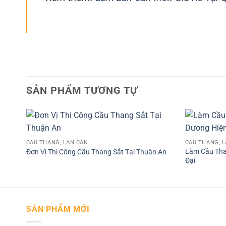
SẢN PHẨM TƯƠNG TỰ
CẦU THANG, LAN CAN
CẦU THANG, 
Làm Cầu Than
Đơn Vị Thi Công Cầu Thang Sắt Tại Thuận An
Đại
SẢN PHẨM MỚI