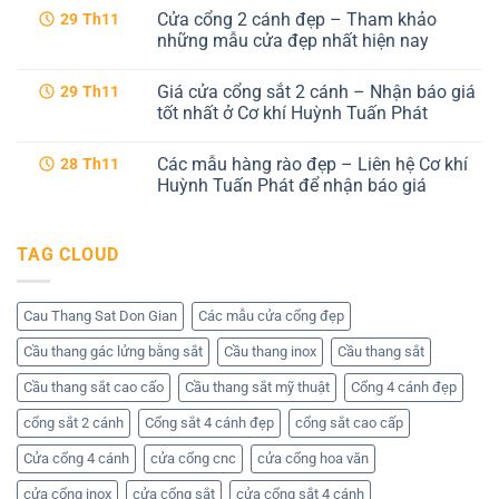
cổng
có
Cửa cổng 2 cánh đẹp – Tham khảo
29
Th11
sắt
bình
cnc
luận
những mẫu cửa đẹp nhất hiện nay
4
ở
cánh
Cổng
Không
hiện
sắt
có
Giá cửa cổng sắt 2 cánh – Nhận báo giá
29
Th11
đại
cnc
bình
tại
4
luận
tốt nhất ở Cơ khí Huỳnh Tuấn Phát
Cơ
cánh
ở
khí
–
Cửa
Không
Huỳnh
Dịch
cổng
có
Các mẫu hàng rào đẹp – Liên hệ Cơ khí
28
Th11
Tuấn
vụ
2
bình
Phát
tốt
cánh
luận
Huỳnh Tuấn Phát để nhận báo giá
nhất
đẹp
ở
tại
–
Giá
Không
Cơ
Tham
cửa
có
khí
khảo
cổng
bình
TAG CLOUD
Huỳnh
những
sắt
luận
Tuấn
mẫu
2
ở
Phát
cửa
cánh
Các
đẹp
–
mẫu
nhất
Nhận
hàng
Cau Thang Sat Don Gian
Các mẫu cửa cổng đẹp
hiện
báo
rào
nay
giá
đẹp
Cầu thang gác lửng bằng sắt
Cầu thang inox
Cầu thang sắt
tốt
–
nhất
Liên
ở
hệ
Cầu thang sắt cao cấo
Cầu thang sắt mỹ thuật
Cổng 4 cánh đẹp
Cơ
Cơ
khí
khí
cổng sắt 2 cánh
Cổng sắt 4 cánh đẹp
cổng sắt cao cấp
Huỳnh
Huỳnh
Tuấn
Tuấn
Phát
Phát
Cửa cổng 4 cánh
cửa cổng cnc
cửa cổng hoa văn
để
nhận
cửa cổng inox
cửa cổng sắt
cửa cổng sắt 4 cánh
báo