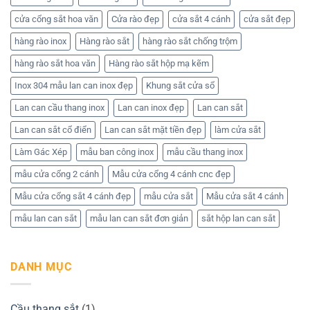
giá
cửa cổng sắt hoa văn
Cửa rào đẹp
cửa sắt 4 cánh
cửa sắt đẹp
hàng rào inox
Hàng rào sắt
hàng rào sắt chống trộm
hàng rào sắt hoa văn
Hàng rào sắt hộp mạ kẽm
Inox 304 mẫu lan can inox đẹp
Khung sắt cửa sổ
Lan can cầu thang inox
Lan can inox đẹp
Lan can sắt
Lan can sắt cổ điển
Lan can sắt mặt tiền đẹp
làm cửa sắt
Làm Gác Xép
mẫu ban công inox
mẫu cầu thang inox
mẫu cửa cổng 2 cánh
Mẫu cửa cổng 4 cánh cnc đẹp
Mẫu cửa cổng sắt 4 cánh đẹp
mẫu cửa sắt
Mẫu cửa sắt 4 cánh
mẫu lan can sắt
mẫu lan can sắt đơn giản
sắt hộp lan can sắt
DANH MỤC
Cầu thang sắt
(1)