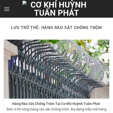
Bỏ
qua
nội
dung
LƯU TRỮ THẺ:
HÀNG RÀO SẮT CHỐNG TRỘM
Hàng Rào Sắt Chống Trộm Tại Cơ Khí Huỳnh Tuấn Phát
Đơn vị thi công hàng rào sắt chống trộm. Đa dạng mẫu mã hàng