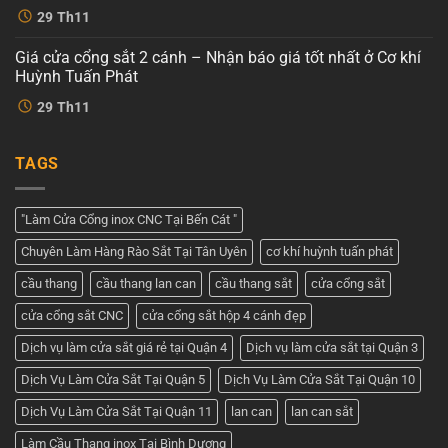
cnc
Không
Cơ
29
Th11
4
có
khí
cánh
bình
Huỳnh
–
luận
Tuấn
Giá cửa cổng sắt 2 cánh – Nhận báo giá tốt nhất ở Cơ khí
ở
Dịch
Phát
Cửa
vụ
Huỳnh Tuấn Phát
cổng
tốt
2
Không
nhất
29
Th11
cánh
có
tại
đẹp
bình
Cơ
–
luận
khí
ở
Tham
Huỳnh
TAGS
Giá
khảo
Tuấn
cửa
những
Phát
cổng
mẫu
sắt
cửa
2
đẹp
"Làm Cửa Cổng inox CNC Tại Bến Cát "
cánh
nhất
–
hiện
Chuyên Làm Hàng Rào Sắt Tại Tân Uyên
cơ khí huỳnh tuấn phát
Nhận
nay
báo
giá
cầu thang
cầu thang lan can
cầu thang sắt
cửa cổng sắt
tốt
nhất
cửa cổng sắt CNC
cửa cổng sắt hộp 4 cánh đẹp
ở
Cơ
khí
Dịch vụ làm cửa sắt giá rẻ tại Quận 4
Dịch vụ làm cửa sắt tại Quận 3
Huỳnh
Tuấn
Dịch Vụ Làm Cửa Sắt Tại Quận 5
Dịch Vụ Làm Cửa Sắt Tại Quận 10
Phát
Dịch Vụ Làm Cửa Sắt Tại Quận 11
lan can
lan can sắt
Làm Cầu Thang inox Tại Bình Dương