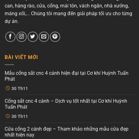
can, hàng rào, cửa, cổng, mái tôn, vách ngăn, nhà xưởng,
máng xối,... Chúng tôi mang đến giải pháp tối ưu cho từng
dự án.
BÀI VIẾT MỚI
Mẫu cổng sắt cnc 4 cánh hiện đại tại Cơ khí Huỳnh Tuấn
Phát
Không
30
Th11
có
bình
luận
Cổng sắt cnc 4 cánh – Dịch vụ tốt nhất tại Cơ khí Huỳnh
ở
Mẫu
Tuấn Phát
cổng
sắt
Không
30
Th11
cnc
có
4
bình
cánh
luận
Cửa cổng 2 cánh đẹp – Tham khảo những mẫu cửa đẹp
ở
hiện
Cổng
đại
nhất hiện nay
sắt
tại