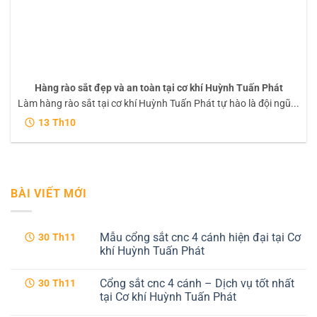
Hàng rào sắt đẹp và an toàn tại cơ khí Huỳnh Tuấn Phát
Làm hàng rào sắt tại cơ khí Huỳnh Tuấn Phát tự hào là đội ngũ...
13
Th10
BÀI VIẾT MỚI
Mẫu cổng sắt cnc 4 cánh hiện đại tại Cơ
30
Th11
khí Huỳnh Tuấn Phát
Không
có
Cổng sắt cnc 4 cánh – Dịch vụ tốt nhất
30
Th11
bình
luận
tại Cơ khí Huỳnh Tuấn Phát
ở
Mẫu
Không