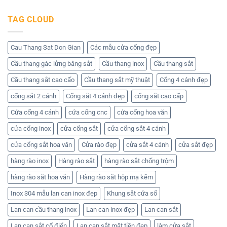
Cơ
Tham
cửa
có
khí
khảo
cổng
bình
TAG CLOUD
Huỳnh
những
sắt
luận
Tuấn
mẫu
2
ở
Phát
cửa
cánh
Các
đẹp
–
mẫu
nhất
Nhận
hàng
Cau Thang Sat Don Gian
Các mẫu cửa cổng đẹp
hiện
báo
rào
nay
giá
đẹp
Cầu thang gác lửng bằng sắt
Cầu thang inox
Cầu thang sắt
tốt
–
nhất
Liên
ở
hệ
Cầu thang sắt cao cấo
Cầu thang sắt mỹ thuật
Cổng 4 cánh đẹp
Cơ
Cơ
khí
khí
cổng sắt 2 cánh
Cổng sắt 4 cánh đẹp
cổng sắt cao cấp
Huỳnh
Huỳnh
Tuấn
Tuấn
Phát
Phát
Cửa cổng 4 cánh
cửa cổng cnc
cửa cổng hoa văn
để
nhận
cửa cổng inox
cửa cổng sắt
cửa cổng sắt 4 cánh
báo
giá
cửa cổng sắt hoa văn
Cửa rào đẹp
cửa sắt 4 cánh
cửa sắt đẹp
hàng rào inox
Hàng rào sắt
hàng rào sắt chống trộm
hàng rào sắt hoa văn
Hàng rào sắt hộp mạ kẽm
Inox 304 mẫu lan can inox đẹp
Khung sắt cửa sổ
Lan can cầu thang inox
Lan can inox đẹp
Lan can sắt
Lan can sắt cổ điển
Lan can sắt mặt tiền đẹp
làm cửa sắt