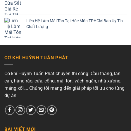
Liên Hệ Làm Mái Tôn Tại Hóc Môn TPHCM Bao Uy Tín
Chất Lượng
CƠ KHÍ HUỲNH TUẤN PHÁT
Cơ khí Huỳnh Tuấn Phát chuyên thi công: Cầu thang, lan
can, hàng rào, cửa, cổng, mái tôn, vách ngăn, nhà xưởng,
máng xối,... Chúng tôi mang đến giải pháp tối ưu cho từng
dự án.
BÀI VIẾT MỚI