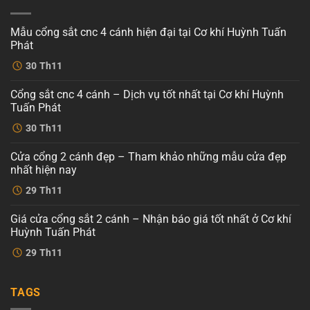
Mẫu cổng sắt cnc 4 cánh hiện đại tại Cơ khí Huỳnh Tuấn
Phát
Không
30
Th11
có
bình
luận
Cổng sắt cnc 4 cánh – Dịch vụ tốt nhất tại Cơ khí Huỳnh
ở
Mẫu
Tuấn Phát
cổng
sắt
Không
30
Th11
cnc
có
4
bình
cánh
luận
Cửa cổng 2 cánh đẹp – Tham khảo những mẫu cửa đẹp
ở
hiện
Cổng
đại
nhất hiện nay
sắt
tại
cnc
Không
Cơ
29
Th11
4
có
khí
cánh
bình
Huỳnh
–
luận
Tuấn
Giá cửa cổng sắt 2 cánh – Nhận báo giá tốt nhất ở Cơ khí
ở
Dịch
Phát
Cửa
vụ
Huỳnh Tuấn Phát
cổng
tốt
2
Không
nhất
29
Th11
cánh
có
tại
đẹp
bình
Cơ
–
luận
khí
ở
Tham
Huỳnh
TAGS
Giá
khảo
Tuấn
cửa
những
Phát
cổng
mẫu