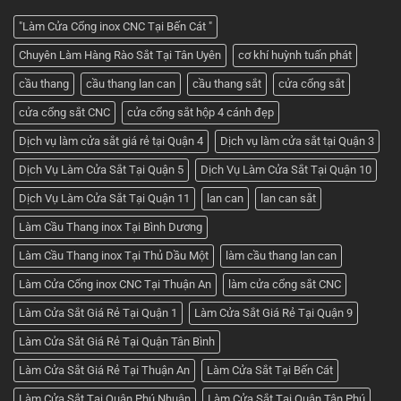
sắt
cửa
2
đẹp
"Làm Cửa Cổng inox CNC Tại Bến Cát "
cánh
nhất
–
hiện
Chuyên Làm Hàng Rào Sắt Tại Tân Uyên
cơ khí huỳnh tuấn phát
Nhận
nay
báo
giá
cầu thang
cầu thang lan can
cầu thang sắt
cửa cổng sắt
tốt
nhất
cửa cổng sắt CNC
cửa cổng sắt hộp 4 cánh đẹp
ở
Cơ
khí
Dịch vụ làm cửa sắt giá rẻ tại Quận 4
Dịch vụ làm cửa sắt tại Quận 3
Huỳnh
Tuấn
Dịch Vụ Làm Cửa Sắt Tại Quận 5
Dịch Vụ Làm Cửa Sắt Tại Quận 10
Phát
Dịch Vụ Làm Cửa Sắt Tại Quận 11
lan can
lan can sắt
Làm Cầu Thang inox Tại Bình Dương
Làm Cầu Thang inox Tại Thủ Dầu Một
làm cầu thang lan can
Làm Cửa Cổng inox CNC Tại Thuận An
làm cửa cổng sắt CNC
Làm Cửa Sắt Giá Rẻ Tại Quận 1
Làm Cửa Sắt Giá Rẻ Tại Quận 9
Làm Cửa Sắt Giá Rẻ Tại Quận Tân Bình
Làm Cửa Sắt Giá Rẻ Tại Thuận An
Làm Cửa Sắt Tại Bến Cát
Làm Cửa Sắt Tại Quận Phú Nhuận
Làm Cửa Sắt Tại Quận Tân Phú