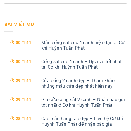
BÀI VIẾT MỚI
Mẫu cổng sắt cnc 4 cánh hiện đại tại Cơ
30
Th11
khí Huỳnh Tuấn Phát
Không
có
Cổng sắt cnc 4 cánh – Dịch vụ tốt nhất
30
Th11
bình
luận
tại Cơ khí Huỳnh Tuấn Phát
ở
Mẫu
Không
cổng
có
Cửa cổng 2 cánh đẹp – Tham khảo
29
Th11
sắt
bình
cnc
luận
những mẫu cửa đẹp nhất hiện nay
4
ở
cánh
Cổng
Không
hiện
sắt
có
Giá cửa cổng sắt 2 cánh – Nhận báo giá
29
Th11
đại
cnc
bình
tại
4
luận
tốt nhất ở Cơ khí Huỳnh Tuấn Phát
Cơ
cánh
ở
khí
–
Cửa
Không
Huỳnh
Dịch
cổng
có
Các mẫu hàng rào đẹp – Liên hệ Cơ khí
28
Th11
Tuấn
vụ
2
bình
Phát
tốt
cánh
luận
Huỳnh Tuấn Phát để nhận báo giá
nhất
đẹp
ở
tại
–
Giá
Không