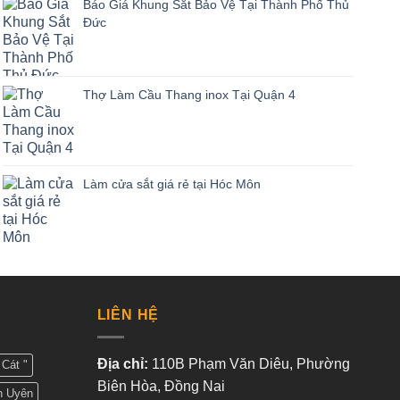
Báo Giá Khung Sắt Bảo Vệ Tại Thành Phố Thủ
Đức
Thợ Làm Cầu Thang inox Tại Quận 4
Làm cửa sắt giá rẻ tại Hóc Môn
LIÊN HỆ
Địa chỉ:
110B Phạm Văn Diêu, Phường
Cát "
Biên Hòa, Đồng Nai
n Uyên