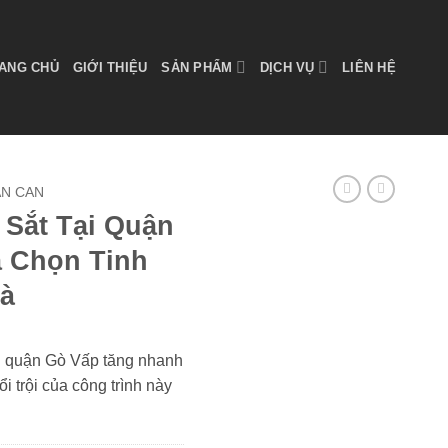
ANG CHỦ
GIỚI THIỆU
SẢN PHẨM
DỊCH VỤ
LIÊN HỆ
AN CAN
Sắt Tại Quận
 Chọn Tinh
hà
ại quận Gò Vấp tăng nhanh
 trội của công trình này