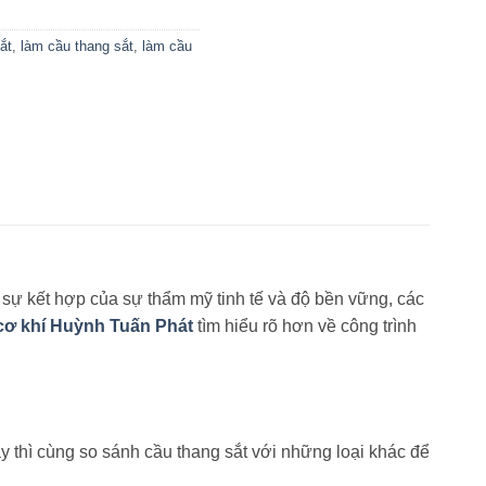
ắt
,
làm cầu thang sắt
,
làm cầu
 sự kết hợp của sự thẩm mỹ tinh tế và độ bền vững, các
cơ khí Huỳnh Tuấn Phát
tìm hiểu rõ hơn về công trình
y thì cùng so sánh cầu thang sắt với những loại khác để