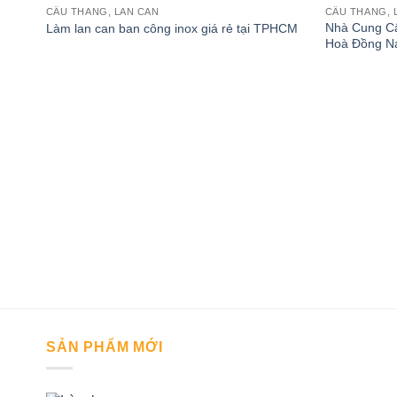
CẦU THANG, LAN CAN
CẦU THANG, 
Nhà Cung Cấ
Làm lan can ban công inox giá rẻ tại TPHCM
Hoà Đồng N
SẢN PHẨM MỚI