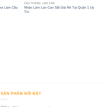
CẦU THANG, LAN CAN
Thợ Làm Cầu
Nhận Làm Lan Can Sắt Giá Rẻ Tại Quận 1 Uy
Tín
CẦU 
Đơn 
SẢN PHẨM NỔI BẬT