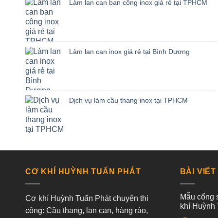
Làm lan can ban công inox giá rẻ tại TPHCM
Làm lan can inox giá rẻ tại Bình Dương
Dịch vụ làm cầu thang inox tại TPHCM
CƠ KHÍ HUỲNH TUẤN PHÁT
BÀI VIẾT
Mẫu cổng s
Cơ khí Huỳnh Tuấn Phát chuyên thi
khí Huỳnh 
công: Cầu thang, lan can, hàng rào,
Không