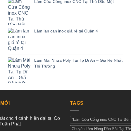
Làm Cửa Cổng inox CNC Tại Thủ Dầu Một
Làm lan can inox giá rẻ tại Quận 4
Làm Mái Nhựa Poly Tại Tp Dĩ An – Giá Rẻ Nhất
Thị Trường
 MỚI
TAGS
ắt cnc 4 cánh hiện đại tại Cơ
"Làm Cửa Cổng inox CNC Tại Bến 
Tuấn Phát
Chuyên Làm Hàng Rào Sắt Tại Tâ