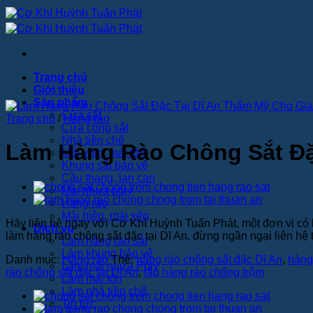
Bỏ
qua
nội
dung
Trang chủ
Giới thiệu
Sản phẩm
Cửa sắt
Trang chủ
/
Hàng rào
Cửa cổng sắt
Nhà tiền chế
Làm Hàng Rào Chông Sắt Đặ
Mái vòm, mái tôn
Khung sắt bảo vệ
Cầu thang, lan can
Mái nhựa poly
Hàng rào
Mái hiên, mái xếp
Hãy liên hệ ngay với Cơ Khí Huỳnh Tuấn Phát, một đơn vị có 
Dịch vụ
làm hàng rào chông sắt đặc tại Dĩ An, đừng ngần ngại liên hệ tr
Làm hàng rào sắt
Làm khung bảo vệ
Danh mục:
Hàng rào
Thẻ:
hàng rào chông sắt đặc Dĩ An
,
hàng 
Làm mái nhựa Poly
rào chông sắt đặc tại Dĩ An
,
lắp hàng rào chống trộm
Làm mái tôn
Làm nhà tiền chế
Tin tức