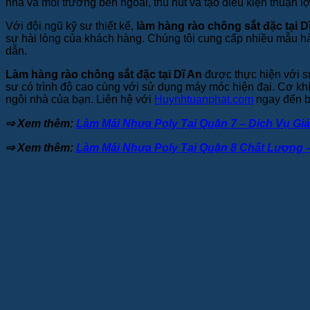
nhà và môi trường bên ngoài, thu hút và tạo điều kiện thuận lợi
Với đội ngũ kỹ sư thiết kế,
làm hàng rào chông sắt đặc tại D
sự hài lòng của khách hàng. Chúng tôi cung cấp nhiều mẫu hà
dẫn.
Làm hàng rào chông sắt đặc tại Dĩ An
được thực hiện với sự 
sư có trình độ cao cùng với sử dụng máy móc hiện đại. Cơ k
ngôi nhà của bạn. Liên hệ với
Huynhtuanphat.com
ngay đến b
⇨ Xem thêm:
Làm Mái Nhựa Poly Tại Quận 7 – Dịch Vụ Gi
⇨ Xem thêm:
Làm Mái Nhựa Poly Tại Quận 8 Chất Lượng 