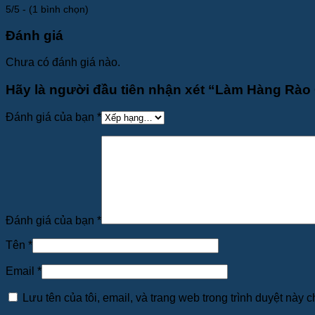
5/5 - (1 bình chọn)
Đánh giá
Chưa có đánh giá nào.
Hãy là người đầu tiên nhận xét “Làm Hàng Rào
Đánh giá của bạn
*
Đánh giá của bạn
*
Tên
*
Email
*
Lưu tên của tôi, email, và trang web trong trình duyệt này ch