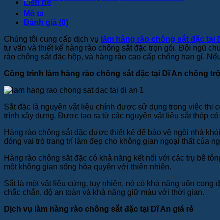
Liên hệ
Mô tả
Đánh giá (0)
Chúng tôi cung cấp dịch vụ
làm hàng rào chông sắt đặc tại 
tư vấn và thiết kế hàng rào chông sắt đặc trọn gói. Đội ngũ 
rào chông sắt đặc hộp, và hàng rào cao cấp chống han gỉ. N
Công trình làm hàng rào chông sắt đặc tại Dĩ An chống tr
Sắt đặc là nguyên vật liệu chính được sử dụng trong việc thi c
trình xây dựng. Được tạo ra từ các nguyên vật liệu sắt thép 
Hàng rào chông sắt đặc được thiết kế để bảo vệ ngôi nhà khỏi
đóng vai trò trang trí làm đẹp cho không gian ngoại thất của n
Hàng rào chông sắt đặc có khả năng kết nối với các trụ bê tô
một không gian sống hòa quyện với thiên nhiên.
Sắt là một vật liệu cứng, tuy nhiên, nó có khả năng uốn cong 
chắc chắn, độ an toàn và khả năng giữ màu với thời gian.
Dịch vụ làm hàng rào chông sắt đặc tại Dĩ An giá rẻ