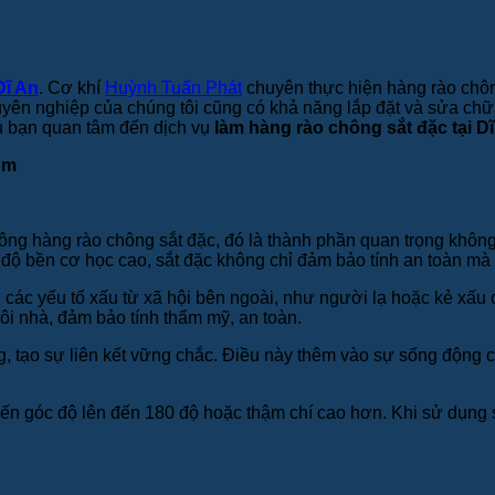
Dĩ An
. Cơ khí
Huỳnh Tuấn Phát
chuyên thực hiện hàng rào chôn
chuyên nghiệp của chúng tôi cũng có khả năng lắp đặt và sửa c
ếu bạn quan tâm đến dịch vụ
làm hàng rào chông sắt đặc tại D
ộm
ông hàng rào chông sắt đặc, đó là thành phần quan trọng không t
có độ bền cơ học cao, sắt đặc không chỉ đảm bảo tính an toàn m
 các yếu tố xấu từ xã hội bên ngoài, như người lạ hoặc kẻ xấu
gôi nhà, đảm bảo tính thẩm mỹ, an toàn.
ng, tạo sự liên kết vững chắc. Điều này thêm vào sự sống động 
đến góc độ lên đến 180 độ hoặc thậm chí cao hơn. Khi sử dụng sắ