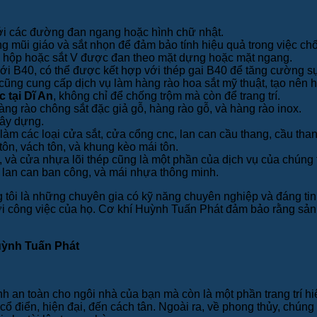
với các đường đan ngang hoặc hình chữ nhật.
g mũi giáo và sắt nhọn để đảm bảo tính hiệu quả trong việc ch
h hộp hoặc sắt V được đan theo mặt dựng hoặc mặt ngang.
ới B40, có thể được kết hợp với thép gai B40 để tăng cường sự
ng cung cấp dịch vụ làm hàng rào hoa sắt mỹ thuật, tạo nên h
 tại Dĩ An
, không chỉ để chống trộm mà còn để trang trí.
ng rào chông sắt đặc giả gỗ, hàng rào gỗ, và hàng rào inox.
xây dựng.
m các loại cửa sắt, cửa cổng cnc, lan can cầu thang, cầu than
ôn, vách tôn, và khung kèo mái tôn.
 và cửa nhựa lõi thép cũng là một phần của dịch vụ của chúng t
 lan can ban công, và mái nhựa thông minh.
 tôi là những chuyên gia có kỹ năng chuyên nghiệp và đáng tin
 với công việc của họ. Cơ khí Huỳnh Tuấn Phát đảm bảo rằng sả
Huỳnh Tuấn Phát
h an toàn cho ngôi nhà của bạn mà còn là một phần trang trí hi
cổ điển, hiện đại, đến cách tân. Ngoài ra, về phong thủy, chú