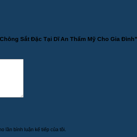
 Chông Sắt Đặc Tại Dĩ An Thẩm Mỹ Cho Gia Đình
o lần bình luận kế tiếp của tôi.