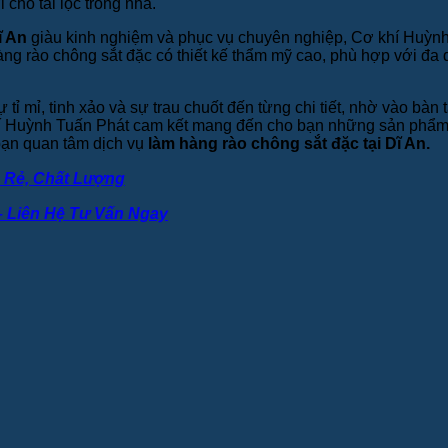
 cho tài lộc trong nhà.
ĩ An
giàu kinh nghiệm và phục vụ chuyên nghiệp, Cơ khí Huỳnh
ng rào chông sắt đặc có thiết kế thẩm mỹ cao, phù hợp với đa
tỉ mỉ, tinh xảo và sự trau chuốt đến từng chi tiết, nhờ vào bàn 
hí Huỳnh Tuấn Phát cam kết mang đến cho bạn những sản phẩm t
ạn quan tâm dịch vụ
làm hàng rào chông sắt đặc tại Dĩ An.
á Rẻ, Chất Lượng
– Liên Hệ Tư Vấn Ngay