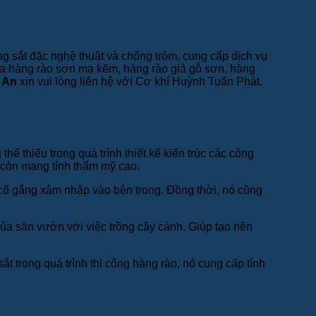
g sắt đặc nghệ thuật và chống trộm, cung cấp dịch vụ
hữa hàng rào sơn mạ kẽm, hàng rào giả gỗ sơn, hàng
ĩ An
xin vui lòng liên hệ với Cơ khí Huỳnh Tuấn Phát.
hể thiếu trong quá trình thiết kế kiến trúc các công
à còn mang tính thẩm mỹ cao.
 cố gắng xâm nhập vào bên trong. Đồng thời, nó cũng
của sân vườn với việc trồng cây cảnh. Giúp tạo nên
t trong quá trình thi công hàng rào, nó cung cấp tính