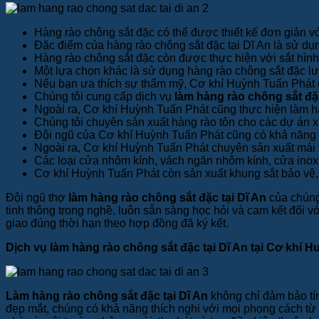
Hàng rào chông sắt đặc có thể được thiết kế đơn giản 
Đặc điểm của hàng rào chông sắt đặc tại Dĩ An là sử dụn
Hàng rào chông sắt đặc còn được thực hiện với sắt hìn
Một lựa chọn khác là sử dụng hàng rào chông sắt đặc lư
Nếu bạn ưa thích sự thẩm mỹ, Cơ khí Huỳnh Tuấn Phát cũ
Chúng tôi cung cấp dịch vụ
làm hàng rào chông sắt đặc
Ngoài ra, Cơ khí Huỳnh Tuấn Phát cũng thực hiện làm hà
Chúng tôi chuyên sản xuất hàng rào tôn cho các dự án 
Đội ngũ của Cơ khí Huỳnh Tuấn Phát cũng có khả năng là
Ngoài ra, Cơ khí Huỳnh Tuấn Phát chuyên sản xuất mái t
Các loại cửa nhôm kính, vách ngăn nhôm kính, cửa inox,
Cơ khí Huỳnh Tuấn Phát còn sản xuất khung sắt bảo vệ,
Đội ngũ thợ
làm hàng rào chông sắt đặc tại Dĩ An
của chúng
tinh thông trong nghề, luôn sẵn sàng học hỏi và cam kết đối
giao đúng thời hạn theo hợp đồng đã ký kết.
Dịch vụ làm hàng rào chông sắt đặc tại Dĩ An tại Cơ khí 
Làm hàng rào chông sắt đặc tại Dĩ An
không chỉ đảm bảo tín
đẹp mắt, chúng có khả năng thích nghi với mọi phong cách từ 