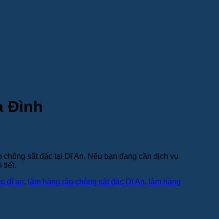
a Đình
 chông sắt đặc tại Dĩ An. Nếu bạn đang cần dịch vụ
tiết.
o dĩ an
,
làm hàng rào chông sắt đặc Dĩ An
,
làm hàng