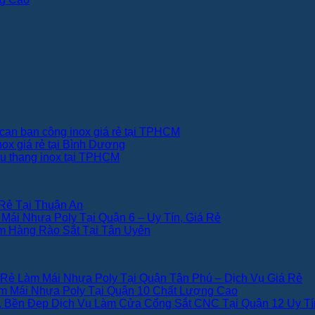
can ban công inox giá rẻ tại TPHCM
nox giá rẻ tại Bình Dương
ầu thang inox tại TPHCM
Rẻ Tại Thuận An
Mái Nhựa Poly Tại Quận 6 – Uy Tín, Giá Rẻ
 Hàng Rào Sắt Tại Tân Uyên
Làm Mái Nhựa Poly Tại Quận Tân Phú – Dịch Vụ Giá Rẻ
m Mái Nhựa Poly Tại Quận 10 Chất Lượng Cao
Dịch Vụ Làm Cửa Cổng Sắt CNC Tại Quận 12 Uy Tí