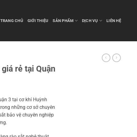
TRANG CHỦ
GIỚI THIỆU
SẢN PHẨM
DỊCH VỤ
LIÊN HỆ
giá rẻ tại Quận
uận 3 tại cơ khí Huỳnh
 trong những cơ sở chuyên
 sắt bảo vệ chuyên nghiệp
ờng.
hàng rào sắt nghệ thuật