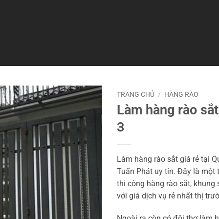
TRANG CHỦ
/
HÀNG RÀO
Làm hàng rào sắt 
3
Làm hàng rào sắt giá rẻ tại Q
Tuấn Phát uy tín. Đây là một
thi công hàng rào sắt, khung
với giá dịch vụ rẻ nhất thị trư
Ngoài ra còn có đội thợ làm 