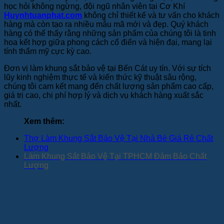
học hỏi không ngừng, đội ngũ nhân viên tại
Cơ Khí
Huynhtuanphat.com
không chỉ thiết kế và tư vấn cho khách
hàng mà còn tạo ra nhiều mẫu mã mới và đẹp. Quý khách
hàng có thể thấy rằng những sản phẩm của chúng tôi là tinh
hoa kết hợp giữa phong cách cổ điển và hiện đại, mang lại
tính thẩm mỹ cực kỳ cao.
Đơn vị làm khung sắt bảo vệ tại Bến Cát uy tín. Với sự tích
lũy kinh nghiệm thực tế và kiến thức kỹ thuật sâu rộng,
chúng tôi cam kết mang đến chất lượng sản phẩm cao cấp,
giá trị cao, chi phí hợp lý và dịch vụ khách hàng xuất sắc
nhất.
Xem thêm:
Thợ Làm Khung Sắt Bảo Vệ Tại Nhà Bè Giá Rẻ Chất
Lượng
Làm Khung Sắt Bảo Vệ Tại TPHCM Đảm Bảo Chất
Lượng