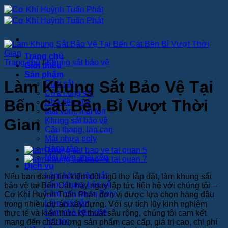
Bỏ
qua
nội
dung
Trang chủ
Trang chủ
/
Khung sắt bảo vệ
Giới thiệu
Sản phẩm
Làm Khung Sắt Bảo Vệ Tại
Cửa sắt
Cửa cổng sắt
Bến Cát Bền Bỉ Vượt Thời
Nhà tiền chế
Mái vòm, mái tôn
Gian
Khung sắt bảo vệ
Cầu thang, lan can
Mái nhựa poly
Hàng rào
Mái hiên, mái xếp
Dịch vụ
Làm hàng rào sắt
Nếu bạn đang tìm kiếm đội ngũ thợ lắp đặt, làm khung sắt
Làm khung bảo vệ
bảo vệ tại Bến Cát, hãy ngay lập tức liên hệ với chúng tôi –
Làm mái nhựa Poly
Cơ Khí Huỳnh Tuấn Phát
, đơn vị được lựa chọn hàng đầu
Làm mái tôn
trong nhiều dự án xây dựng. Với sự tích lũy kinh nghiệm
Làm nhà tiền chế
thực tế và kiến thức kỹ thuật sâu rộng, chúng tôi cam kết
Tin tức
mang đến chất lượng sản phẩm cao cấp, giá trị cao, chi phí