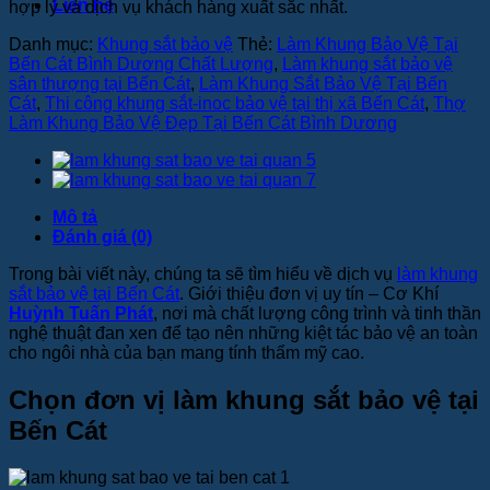
Liên hệ
hợp lý và dịch vụ khách hàng xuất sắc nhất.
Danh mục:
Khung sắt bảo vệ
Thẻ:
Làm Khung Bảo Vệ Tại
Bến Cát Bình Dương Chất Lượng
,
Làm khung sắt bảo vệ
sân thượng tại Bến Cát
,
Làm Khung Sắt Bảo Vệ Tại Bến
Cát
,
Thi công khung sắt-inoc bảo vệ tại thị xã Bến Cát
,
Thợ
Làm Khung Bảo Vệ Đẹp Tại Bến Cát Bình Dương
Mô tả
Đánh giá (0)
Trong bài viết này, chúng ta sẽ tìm hiểu về dịch vụ
làm khung
sắt bảo vệ tại Bến Cát
. Giới thiệu đơn vị uy tín – Cơ Khí
Huỳnh Tuấn Phát
, nơi mà chất lượng công trình và tinh thần
nghệ thuật đan xen để tạo nên những kiệt tác bảo vệ an toàn
cho ngôi nhà của bạn mang tính thẩm mỹ cao.
Chọn đơn vị làm khung sắt bảo vệ tại
Bến Cát