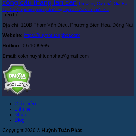
công cầu thang lan can
Thi Công Cửa Sắt Giá Rẻ
Tại Củ Chi
thi công khung sắt bảo vệ
Thợ Làm Cửa Sắt Tại Biên Hoà
Liên hệ
Địa chỉ:
110B Phạm Văn Diêu, Phường Biên Hòa, Đồng Nai
Website:
https://huynhtuanphat.com
Hotline:
0971099565
Email:
cokhihuynhtuanphat@gmail.com
Giới thiệu
Liên hệ
Shop
Blog
Copyright 2026 ©
Huỳnh Tuấn Phát