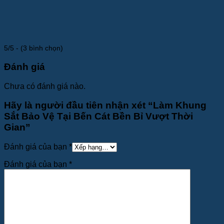
5/5 - (3 bình chọn)
Đánh giá
Chưa có đánh giá nào.
Hãy là người đầu tiên nhận xét “Làm Khung
Sắt Bảo Vệ Tại Bến Cát Bền Bỉ Vượt Thời
Gian”
Đánh giá của bạn
*
Đánh giá của bạn
*