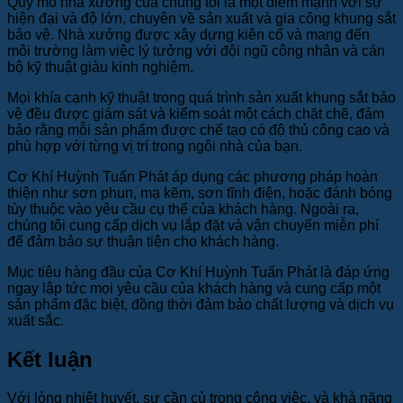
Quy mô nhà xưởng của chúng tôi là một điểm mạnh với sự
hiện đại và độ lớn, chuyên về sản xuất và gia công khung sắt
bảo vệ. Nhà xưởng được xây dựng kiên cố và mang đến
môi trường làm việc lý tưởng với đội ngũ công nhân và cán
bộ kỹ thuật giàu kinh nghiệm.
Mọi khía cạnh kỹ thuật trong quá trình sản xuất khung sắt bảo
vệ đều được giám sát và kiểm soát một cách chặt chẽ, đảm
bảo rằng mỗi sản phẩm được chế tạo có độ thủ công cao và
phù hợp với từng vị trí trong ngôi nhà của bạn.
Cơ Khí Huỳnh Tuấn Phát áp dụng các phương pháp hoàn
thiện như sơn phun, mạ kẽm, sơn tĩnh điện, hoặc đánh bóng
tùy thuộc vào yêu cầu cụ thể của khách hàng. Ngoài ra,
chúng tôi cung cấp dịch vụ lắp đặt và vận chuyển miễn phí
để đảm bảo sự thuận tiện cho khách hàng.
Mục tiêu hàng đầu của Cơ Khí Huỳnh Tuấn Phát là đáp ứng
ngay lập tức mọi yêu cầu của khách hàng và cung cấp một
sản phẩm đặc biệt, đồng thời đảm bảo chất lượng và dịch vụ
xuất sắc.
Kết luận
Với lòng nhiệt huyết, sự cần cù trong công việc, và khả năng