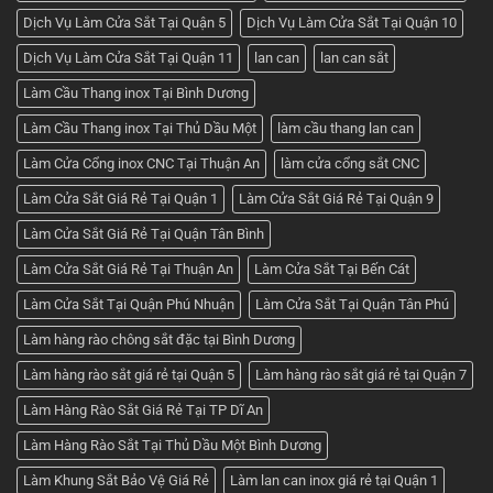
Tuấn
Dịch Vụ Làm Cửa Sắt Tại Quận 5
Dịch Vụ Làm Cửa Sắt Tại Quận 10
Phát
Dịch Vụ Làm Cửa Sắt Tại Quận 11
lan can
lan can sắt
Làm Cầu Thang inox Tại Bình Dương
Làm Cầu Thang inox Tại Thủ Dầu Một
làm cầu thang lan can
Làm Cửa Cổng inox CNC Tại Thuận An
làm cửa cổng sắt CNC
Làm Cửa Sắt Giá Rẻ Tại Quận 1
Làm Cửa Sắt Giá Rẻ Tại Quận 9
Làm Cửa Sắt Giá Rẻ Tại Quận Tân Bình
Làm Cửa Sắt Giá Rẻ Tại Thuận An
Làm Cửa Sắt Tại Bến Cát
Làm Cửa Sắt Tại Quận Phú Nhuận
Làm Cửa Sắt Tại Quận Tân Phú
Làm hàng rào chông sắt đặc tại Bình Dương
Làm hàng rào sắt giá rẻ tại Quận 5
Làm hàng rào sắt giá rẻ tại Quận 7
Làm Hàng Rào Sắt Giá Rẻ Tại TP Dĩ An
Làm Hàng Rào Sắt Tại Thủ Dầu Một Bình Dương
Làm Khung Sắt Bảo Vệ Giá Rẻ
Làm lan can inox giá rẻ tại Quận 1