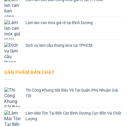
Làm lan can inox giá rẻ tại Bình Dương
Dịch vụ làm cầu thang inox tại TPHCM
SẢN PHẨM BÁN CHẠY
Thi Công Khung Sắt Bảo Vệ Tại Quận Phú Nhuận Giá
Tốt
Làm Mái Tôn Tại Bến Cát Bình Dương Cực Bền Và Chất
Lượng