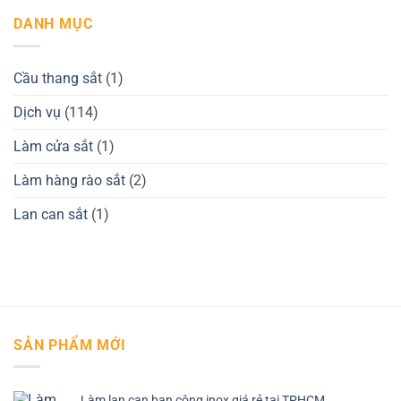
DANH MỤC
Cầu thang sắt
(1)
Dịch vụ
(114)
Làm cửa sắt
(1)
Làm hàng rào sắt
(2)
Lan can sắt
(1)
SẢN PHẨM MỚI
Làm lan can ban công inox giá rẻ tại TPHCM