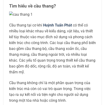
Tìm hiểu về cầu thang?
Cầu thang tại cơ khí
Huỳnh Tuấn Phát
có thể có
nhiều loại khác nhau về kiểu dáng, vật liệu, và thiết
kế tùy thuộc vào mục đích sử dụng và phong cách
kiến trúc cho công trình. Các loại cầu thang phổ biến
bao gồm cầu thang bộ, cầu thang xoắn ốc, cầu
thang máng, cầu thang ngoài trời, và nhiều loại
khác. Các yếu tố quan trọng trong thiết kế cầu thang
bao gồm độ dốc, rộng rãi, độ an toàn, và thiết kế
thẩm mỹ.
Cầu thang không chỉ là một phần quan trọng của
kiến trúc mà còn có vai trò quan trọng. Trong việc
tạo ra sự kết nối và tiện nghi cho người sử dụng
trong một tòa nhà hoặc công trình.