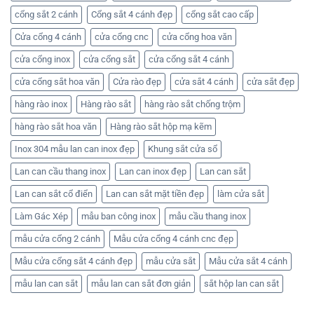
khí
khí
cổng sắt 2 cánh
Cổng sắt 4 cánh đẹp
cổng sắt cao cấp
Huỳnh
Huỳnh
Tuấn
Tuấn
Phát
Phát
Cửa cổng 4 cánh
cửa cổng cnc
cửa cổng hoa văn
để
nhận
cửa cổng inox
cửa cổng sắt
cửa cổng sắt 4 cánh
báo
giá
cửa cổng sắt hoa văn
Cửa rào đẹp
cửa sắt 4 cánh
cửa sắt đẹp
hàng rào inox
Hàng rào sắt
hàng rào sắt chống trộm
hàng rào sắt hoa văn
Hàng rào sắt hộp mạ kẽm
Inox 304 mẫu lan can inox đẹp
Khung sắt cửa sổ
Lan can cầu thang inox
Lan can inox đẹp
Lan can sắt
Lan can sắt cổ điển
Lan can sắt mặt tiền đẹp
làm cửa sắt
Làm Gác Xép
mẫu ban công inox
mẫu cầu thang inox
mẫu cửa cổng 2 cánh
Mẫu cửa cổng 4 cánh cnc đẹp
Mẫu cửa cổng sắt 4 cánh đẹp
mẫu cửa sắt
Mẫu cửa sắt 4 cánh
mẫu lan can sắt
mẫu lan can sắt đơn giản
sắt hộp lan can sắt