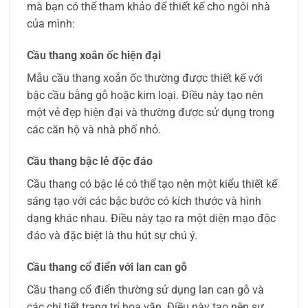
mà bạn có thể tham khảo để thiết kế cho ngôi nhà
của mình:
Cầu thang xoắn ốc hiện đại
Mẫu cầu thang xoắn ốc thường được thiết kế với
bậc cầu bằng gỗ hoặc kim loại. Điều này tạo nên
một vẻ đẹp hiện đại và thường được sử dụng trong
các căn hộ và nhà phố nhỏ.
Cầu thang bậc lẻ độc đáo
Cầu thang có bậc lẻ có thể tạo nên một kiểu thiết kế
sáng tạo với các bậc bước có kích thước và hình
dạng khác nhau. Điều này tạo ra một diện mạo độc
đáo và đặc biệt là thu hút sự chú ý.
Cầu thang cổ điển với lan can gỗ
Cầu thang cổ điển thường sử dụng lan can gỗ và
các chi tiết trang trí hoa văn. Điều này tạo nên sự