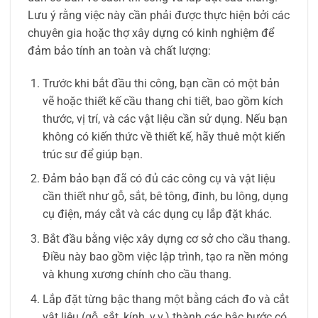
Lưu ý rằng việc này cần phải được thực hiện bởi các
chuyên gia hoặc thợ xây dựng có kinh nghiệm để
đảm bảo tính an toàn và chất lượng:
Trước khi bắt đầu thi công, bạn cần có một bản
vẽ hoặc thiết kế cầu thang chi tiết, bao gồm kích
thước, vị trí, và các vật liệu cần sử dụng. Nếu bạn
không có kiến thức về thiết kế, hãy thuê một kiến
trúc sư để giúp bạn.
Đảm bảo bạn đã có đủ các công cụ và vật liệu
cần thiết như gỗ, sắt, bê tông, đinh, bu lông, dụng
cụ điện, máy cắt và các dụng cụ lắp đặt khác.
Bắt đầu bằng việc xây dựng cơ sở cho cầu thang.
Điều này bao gồm việc lập trình, tạo ra nền móng
và khung xương chính cho cầu thang.
Lắp đặt từng bậc thang một bằng cách đo và cắt
vật liệu (gỗ, sắt, kính, v.v.) thành các bậc bước có