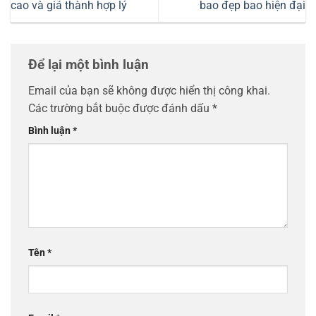
cao và giá thành hợp lý
bao đẹp bao hiện đại
Để lại một bình luận
Email của bạn sẽ không được hiển thị công khai.
Các trường bắt buộc được đánh dấu
*
Bình luận
*
Tên
*