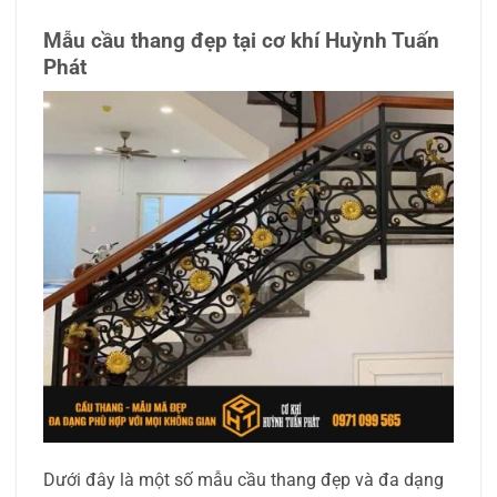
Mẫu cầu thang đẹp tại cơ khí Huỳnh Tuấn
Phát
Dưới đây là một số mẫu cầu thang đẹp và đa dạng