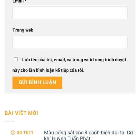
Email
*
Trang web
Lưu tên của tôi, email, và trang web trong trình duyệt
này cho lần bình luận kế tiếp của tôi.
BÀI VIẾT MỚI
Mẫu cổng sắt cnc 4 cánh hiện đại tại Cơ
30
Th11
khí Huỳnh Tuấn Phát