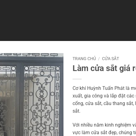
TRANG CHỦ
/
CỬA SẮT
Làm cửa sắt giá 
Cơ khí Huỳnh Tuấn Phát là mộ
xuất, gia công và lắp đặt cá
cổng, cửa sắt, cầu thang sắt,
sắt.
Với nhiều năm kinh nghiệm và 
vực làm cửa sắt đẹp, chúng tô