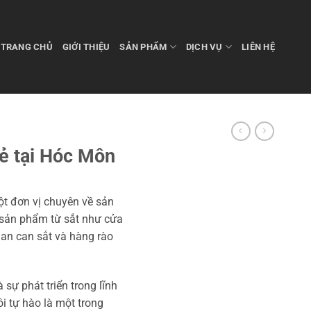
TRANG CHỦ
GIỚI THIỆU
SẢN PHẨM
DỊCH VỤ
LIÊN HỆ
rẻ tại Hóc Môn
t đơn vị chuyên về sản
c sản phẩm từ sắt như cửa
 lan can sắt và hàng rào
sự phát triển trong lĩnh
i tự hào là một trong