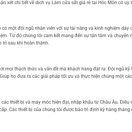
 xét chi tiết về dịch vụ Làm cửa sắt giá rẻ tại Hóc Môn có uy 
o có một đội ngũ nhân viên với sự tài năng và kinh nghiệm dày d
iệm. Từ đó chúng tôi cam kết mang đến sự tận tâm và chuyên n
 trì sau khi hoàn thành.
ới mọi thách thức và vấn đề mà khách hàng đặt ra. Đội ngũ kỹ t
Giúp họ đưa ra các giải pháp tối ưu và thực hiện chúng một các
 các thiết bị và máy móc hiện đại, nhập khẩu từ Châu Âu. Điều 
cấp. Các thiết bị của chúng tôi được bảo trì định kỳ hàng thán