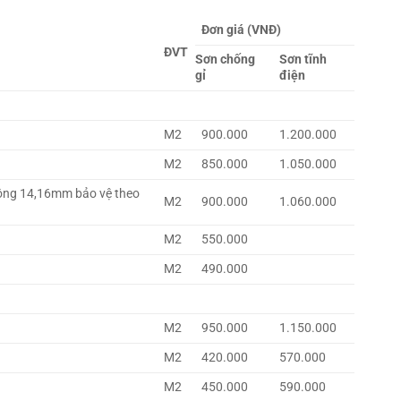
Đơn giá (VNĐ)
ĐVT
Sơn chống
Sơn tĩnh
gỉ
điện
M2
900.000
1.200.000
M2
850.000
1.050.000
ông 14,16mm bảo vệ theo
M2
900.000
1.060.000
M2
550.000
M2
490.000
M2
950.000
1.150.000
M2
420.000
570.000
M2
450.000
590.000