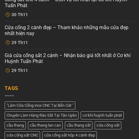
Mẫu
Tuấn Phát
cổng
sắt
Không
30
Th11
cnc
có
4
bình
cánh
luận
Cửa cổng 2 cánh đẹp – Tham khảo những mẫu cửa đẹp
ở
hiện
Cổng
đại
nhất hiện nay
sắt
tại
cnc
Không
Cơ
29
Th11
4
có
khí
cánh
bình
Huỳnh
–
luận
Tuấn
Giá cửa cổng sắt 2 cánh – Nhận báo giá tốt nhất ở Cơ khí
ở
Dịch
Phát
Cửa
vụ
Huỳnh Tuấn Phát
cổng
tốt
2
Không
nhất
29
Th11
cánh
có
tại
đẹp
bình
Cơ
–
luận
khí
ở
Tham
Huỳnh
TAGS
Giá
khảo
Tuấn
cửa
những
Phát
cổng
mẫu
sắt
cửa
2
đẹp
"Làm Cửa Cổng inox CNC Tại Bến Cát "
cánh
nhất
–
hiện
Chuyên Làm Hàng Rào Sắt Tại Tân Uyên
cơ khí huỳnh tuấn phát
Nhận
nay
báo
giá
cầu thang
cầu thang lan can
cầu thang sắt
cửa cổng sắt
tốt
nhất
cửa cổng sắt CNC
cửa cổng sắt hộp 4 cánh đẹp
ở