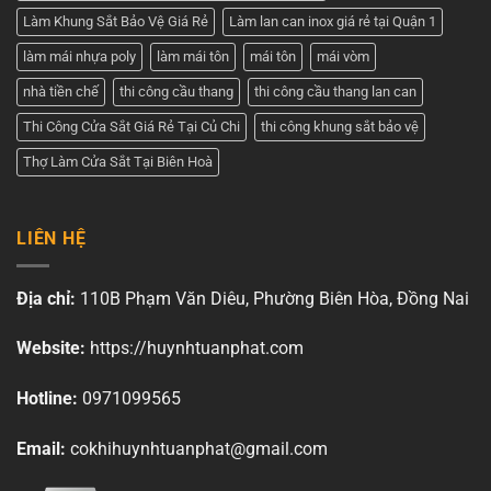
Làm Khung Sắt Bảo Vệ Giá Rẻ
Làm lan can inox giá rẻ tại Quận 1
làm mái nhựa poly
làm mái tôn
mái tôn
mái vòm
nhà tiền chế
thi công cầu thang
thi công cầu thang lan can
Thi Công Cửa Sắt Giá Rẻ Tại Củ Chi
thi công khung sắt bảo vệ
Thợ Làm Cửa Sắt Tại Biên Hoà
LIÊN HỆ
Địa chỉ:
110B Phạm Văn Diêu, Phường Biên Hòa, Đồng Nai
Website:
https://huynhtuanphat.com
Hotline:
0971099565
Email:
cokhihuynhtuanphat@gmail.com