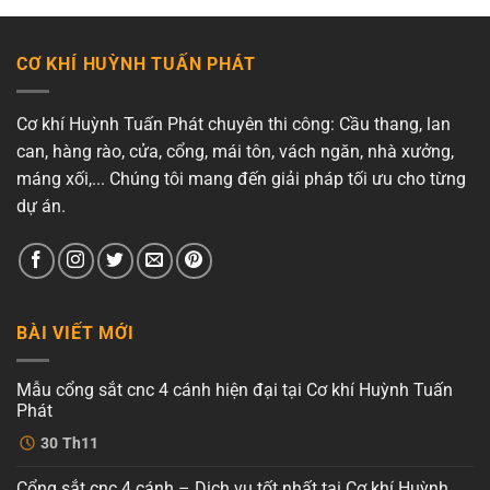
CƠ KHÍ HUỲNH TUẤN PHÁT
Cơ khí Huỳnh Tuấn Phát chuyên thi công: Cầu thang, lan
can, hàng rào, cửa, cổng, mái tôn, vách ngăn, nhà xưởng,
máng xối,... Chúng tôi mang đến giải pháp tối ưu cho từng
dự án.
BÀI VIẾT MỚI
Mẫu cổng sắt cnc 4 cánh hiện đại tại Cơ khí Huỳnh Tuấn
Phát
Không
30
Th11
có
bình
luận
Cổng sắt cnc 4 cánh – Dịch vụ tốt nhất tại Cơ khí Huỳnh
ở