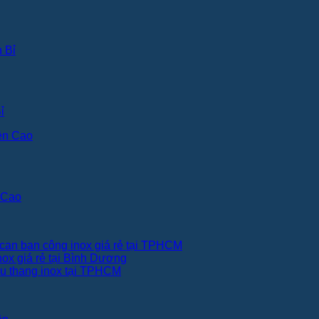
ỉ
 Cao
can ban công inox giá rẻ tại TPHCM
nox giá rẻ tại Bình Dương
ầu thang inox tại TPHCM