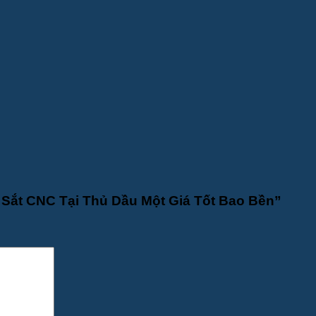
 Sắt CNC Tại Thủ Dầu Một Giá Tốt Bao Bền”