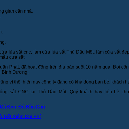
ng gian căn nhà.
.
n.
ụng.
ửa lùa sắt cnc, làm cửa lùa sắt Thủ Dầu Một, làm cửa sắt đẹ
 mẫu cửa sắt.
n Phát, đã hoạt động trên địa bàn suốt 10 năm qua. Đội công
ỉnh Bình Dương.
ng vì thế, hiện nay công ty đang có khá đông bạn bè, khách hà
ổng sắt CNC tại Thủ Dầu Một. Quý khách hãy liên hệ cho 
 Mã Đẹp, Độ Bền Cao
 Tiết Kiệm Chi Phí