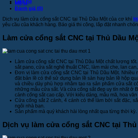
Liên hệ
Mô tả
Đánh giá (0)
Dịch vụ làm cửa cổng sắt CNC tại Thủ Dầu Một của cơ khí
H
yêu cầu của khách hàng. Báo giá thi công, lắp đặt nhanh chón
Làm cửa cổng sắt CNC tại Thủ Dầu Mộ
Làm cửa cổng sắt CNC tại Thủ Dầu Một chất lượng tốt. 
sắt pano, cửa sắt nghệ thuật CNC, làm mái che, lan ca
Đơn vị làm cửa cổng sắt CNC tại Thủ Dầu Một. Nhiều năm
đặt bản lề có thể sử dụng bản lề sàn hay bản lề hộp qu
và chiều dày phù hợp nhằm tạo ra sản phẩm cửa sắt có c
những mẫu cửa sắt. Và cửa cổng sắt đẹp uy tín nhất ở Bì
cánh cổng sắt cao cấp. Với kiểu dáng, mẫu mã, hoa vă
Cửa cổng sắt 2 cánh, 4 cánh có thể làm bởi sắt đặc, s
ngôi nhà bạn.
Sản phẩm mà quý khách hài lòng nhất qua từng thời kỳ.
Dịch vụ làm cửa cổng sắt CNC tại Th