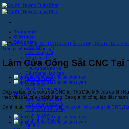
Bỏ
qua
nội
dung
Trang chủ
Giới thiệu
Sản phẩm
Cửa sắt
Trang chủ
/
Cửa cổng sắt
Cửa cổng sắt
Nhà tiền chế
Làm Cửa Cổng Sắt CNC Tại 
Mái vòm, mái tôn
Khung sắt bảo vệ
Cầu thang, lan can
Mái nhựa poly
Hàng rào
Mái hiên, mái xếp
Dịch vụ làm cửa cổng sắt CNC tại Thủ Dầu Một của cơ khí Ngọ
Dịch vụ
theo yêu cầu của khách hàng. Báo giá thi công, lắp đặt nhanh 
Làm hàng rào sắt
Làm khung bảo vệ
Danh mục:
Cửa cổng sắt
Thẻ:
cửa cổn
,
cửa cổng sắt CNC
,
là
Làm mái nhựa Poly
Làm mái tôn
Làm nhà tiền chế
Tin tức