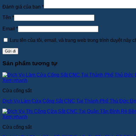
Đánh giá của bạn
*
Tên
*
Email
*
Lưu tên của tôi, email, và trang web trong trình duyệt này ch
Sản phẩm tương tự
Xem nhanh
Cửa cổng sắt
Dịch Vụ Làm Cửa Cổng Sắt CNC Tại Thành Phố Thủ Đức Đ
Xem nhanh
Cửa cổng sắt