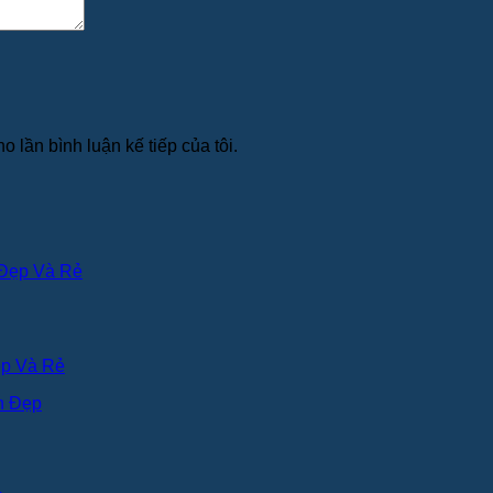
o lần bình luận kế tiếp của tôi.
ẹp Và Rẻ