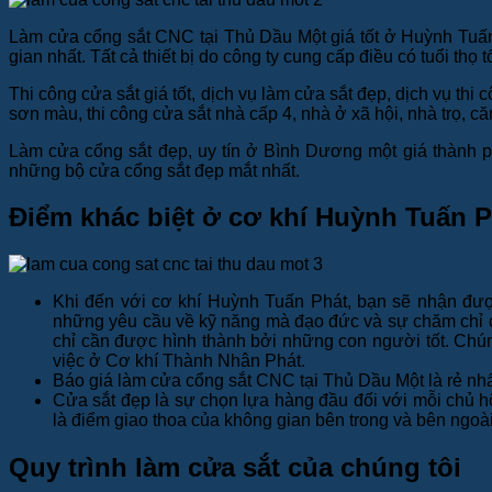
Làm cửa cổng sắt CNC tại Thủ Dầu Một giá tốt ở Huỳnh Tuấn P
gian nhất. Tất cả thiết bị do công ty cung cấp điều có tuổi th
Thi công cửa sắt giá tốt, dịch vụ làm cửa sắt đẹp, dịch vụ th
sơn màu, thi công cửa sắt nhà cấp 4, nhà ở xã hội, nhà trọ, c
Làm cửa cổng sắt đẹp, uy tín ở Bình Dương một giá thành p
những bộ cửa cổng sắt đẹp mắt nhất.
Điểm khác biệt ở cơ khí Huỳnh Tuấn P
Khi đến với cơ khí Huỳnh Tuấn Phát, bạn sẽ nhận được
những yêu cầu về kỹ năng mà đạo đức và sự chăm chỉ c
chỉ cần được hình thành bởi những con người tốt. Chún
việc ở Cơ khí Thành Nhân Phát.
Báo giá làm cửa cổng sắt CNC tại Thủ Dầu Một là rẻ nh
Cửa sắt đẹp là sự chọn lựa hàng đầu đối với mỗi chủ hộ
là điểm giao thoa của không gian bên trong và bên ngoài
Quy trình làm cửa sắt của chúng tôi