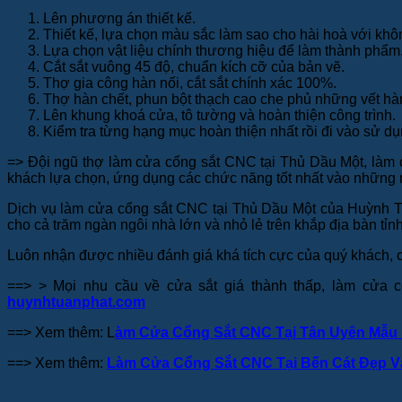
Lên phương án thiết kế.
Thiết kế, lựa chọn màu sắc làm sao cho hài hoà với khô
Lựa chọn vật liệu chính thương hiệu để làm thành phẩm
Cắt sắt vuông 45 độ, chuẩn kích cỡ của bản vẽ.
Thợ gia công hàn nối, cắt sắt chính xác 100%.
Thợ hàn chết, phun bột thạch cao che phủ những vết hà
Lên khung khoá cửa, tô tường và hoàn thiện công trình.
Kiểm tra từng hạng mục hoàn thiện nhất rồi đi vào sử d
=> Đội ngũ thợ làm cửa cổng sắt CNC tại Thủ Dầu Một, làm c
khách lựa chọn, ứng dụng các chức năng tốt nhất vào những
Dịch vụ làm cửa cổng sắt CNC tại Thủ Dầu Một của Huỳnh Tuấ
cho cả trăm ngàn ngôi nhà lớn và nhỏ lẻ trên khắp địa bàn t
Luôn nhận được nhiều đánh giá khá tích cực của quý khách, cũ
==> > Mọi nhu cầu về cửa sắt giá thành thấp, làm cửa c
huynhtuanphat.com
==> Xem thêm: L
àm Cửa Cổng Sắt CNC Tại Tân Uyên Mẫu
==> Xem thêm:
Làm Cửa Cổng Sắt CNC Tại Bến Cát Đẹp Và