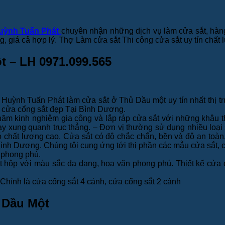
uỳnh Tuấn Phát
chuyên nhận những dịch vụ làm cửa sắt, hàng r
g, giá cả hợp lý. Thợ Làm cửa sắt Thi công cửa sắt uy tín chất
t – LH 0971.099.565
Huỳnh Tuấn Phát làm cửa sắt ở Thủ Dầu một uy tín nhất thị t
n, cửa cổng sắt đẹp Tại Bình Dương.
 kinh nghiệm gia công và lắp ráp cửa sắt với những khâu thiết
ay xung quanh trục thẳng. – Đơn vị thường sử dụng nhiều loại 
hất lượng cao. Cửa sắt có độ chắc chắn, bền và độ an toàn. Ch
nh Dương. Chúng tôi cung ứng tới thị phần các mẫu cửa sắt, cầu
n phong phú.
ắt hộp với màu sắc đa dạng, hoa văn phong phú. Thiết kế cửa 
 Chính là cửa cổng sắt 4 cánh, cửa cổng sắt 2 cánh
ủ Dầu Một