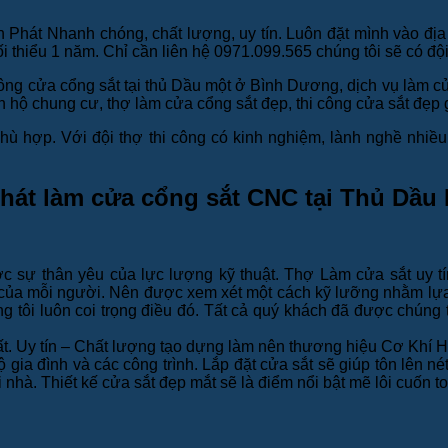
hát Nhanh chóng, chất lượng, uy tín. Luôn đặt mình vào địa vị
ọ tối thiểu 1 năm. Chỉ cần liên hệ 0971.099.565 chúng tôi sẽ có 
i công cửa cổng sắt tại thủ Dầu một ở Bình Dương, dịch vụ làm c
ăn hộ chung cư, thợ làm cửa cổng sắt đẹp, thi công cửa sắt đẹp 
hù hợp. Với đội thợ thi công có kinh nghiệm, lành nghề nhiề
hát làm cửa cổng sắt CNC tại Thủ Dầu
 sự thân yêu của lực lượng kỹ thuật. Thợ Làm cửa sắt uy tí
ủa mỗi người. Nên được xem xét một cách kỹ lưỡng nhằm lựa c
g tôi luôn coi trọng điều đó. Tất cả quý khách đã được chúng 
ất. Uy tín – Chất lượng tạo dựng làm nên thương hiệu Cơ Khí 
 gia đình và các công trình. Lắp đặt cửa sắt sẽ giúp tôn lên 
 nhà. Thiết kế cửa sắt đẹp mắt sẽ là điểm nổi bật mẽ lôi cuốn 