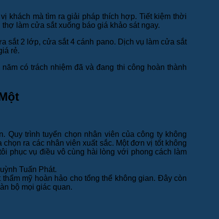
 khách mà tìm ra giải pháp thích hợp. Tiết kiệm thời
đội thợ làm cửa sắt xuống báo giá khảo sát ngay.
ửa sắt 2 lớp, cửa sắt 4 cánh pano. Dịch vụ làm cửa sắt
giá rẻ.
u năm có trách nhiệm đã và đang thi công hoàn thành
 Một
n. Quy trình tuyển chọn nhân viên của công ty không
họn ra các nhân viên xuất sắc. Một đơn vị tốt không
tôi phục vụ điều vô cùng hài lòng với phong cách làm
Huỳnh Tuấn Phát.
nét thẩm mỹ hoàn hảo cho tổng thể không gian. Đây còn
toàn bộ mọi giác quan.