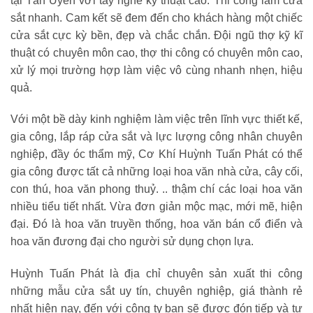
tại Tân Uyên với tay nghề kỹ thuật cao. Thi công làm cửa
sắt nhanh. Cam kết sẽ đem đến cho khách hàng một chiếc
cửa sắt cực kỳ bền, đẹp và chắc chắn. Đội ngũ thợ kỹ kĩ
thuật có chuyên môn cao, thợ thi công có chuyên môn cao,
xử lý mọi trường hợp làm việc vô cùng nhanh nhẹn, hiệu
quả.
Với một bề dày kinh nghiệm làm việc trên lĩnh vực thiết kế,
gia công, lắp ráp cửa sắt và lực lượng công nhân chuyên
nghiệp, đầy óc thẩm mỹ, Cơ Khí Huỳnh Tuấn Phát có thể
gia công được tất cả những loại hoa văn nhà cửa, cây cối,
con thú, hoa văn phong thuỷ. .. thậm chí các loại hoa văn
nhiều tiểu tiết nhất. Vừa đơn giản mộc mạc, mới mẽ, hiện
đại. Đó là hoa văn truyền thống, hoa văn bán cổ điển và
hoa văn đương đại cho người sử dụng chọn lựa.
Huỳnh Tuấn Phát là địa chỉ chuyên sản xuất thi công
những mẫu cửa sắt uy tín, chuyên nghiệp, giá thành rẻ
nhất hiện nay, đến với công ty bạn sẽ được đón tiếp và tư