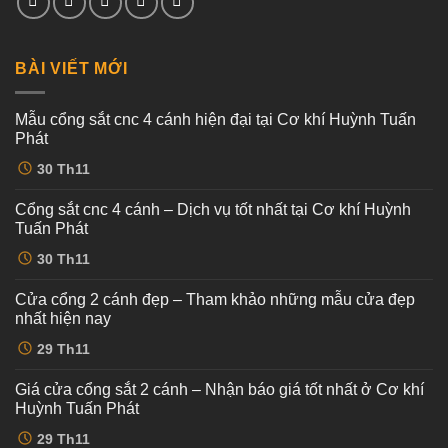
BÀI VIẾT MỚI
Mẫu cổng sắt cnc 4 cánh hiện đại tại Cơ khí Huỳnh Tuấn
Phát
Không
30
Th11
có
bình
luận
Cổng sắt cnc 4 cánh – Dịch vụ tốt nhất tại Cơ khí Huỳnh
ở
Mẫu
Tuấn Phát
cổng
sắt
Không
30
Th11
cnc
có
4
bình
cánh
luận
Cửa cổng 2 cánh đẹp – Tham khảo những mẫu cửa đẹp
ở
hiện
Cổng
đại
nhất hiện nay
sắt
tại
cnc
Không
Cơ
29
Th11
4
có
khí
cánh
bình
Huỳnh
–
luận
Tuấn
Giá cửa cổng sắt 2 cánh – Nhận báo giá tốt nhất ở Cơ khí
ở
Dịch
Phát
Cửa
vụ
Huỳnh Tuấn Phát
cổng
tốt
2
Không
nhất
29
Th11
cánh
có
tại