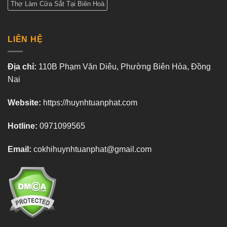
Thợ Làm Cửa Sắt Tại Biên Hoà
LIÊN HỆ
Địa chỉ:
110B Phạm Văn Diêu, Phường Biên Hòa, Đồng
Nai
Website:
https://huynhtuanphat.com
Hotline:
0971099565
Email:
cokhihuynhtuanphat@gmail.com