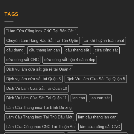
đẹp
bình
Cơ
–
luận
khí
ở
Tham
Huỳnh
Giá
TAGS
khảo
Tuấn
cửa
những
Phát
cổng
mẫu
sắt
cửa
2
đẹp
"Làm Cửa Cổng inox CNC Tại Bến Cát "
cánh
nhất
–
hiện
Chuyên Làm Hàng Rào Sắt Tại Tân Uyên
cơ khí huỳnh tuấn phát
Nhận
nay
báo
giá
cầu thang
cầu thang lan can
cầu thang sắt
cửa cổng sắt
tốt
nhất
cửa cổng sắt CNC
cửa cổng sắt hộp 4 cánh đẹp
ở
Cơ
khí
Dịch vụ làm cửa sắt giá rẻ tại Quận 4
Huỳnh
Tuấn
Dịch vụ làm cửa sắt tại Quận 3
Dịch Vụ Làm Cửa Sắt Tại Quận 5
Phát
Dịch Vụ Làm Cửa Sắt Tại Quận 10
Dịch Vụ Làm Cửa Sắt Tại Quận 11
lan can
lan can sắt
Làm Cầu Thang inox Tại Bình Dương
Làm Cầu Thang inox Tại Thủ Dầu Một
làm cầu thang lan can
Làm Cửa Cổng inox CNC Tại Thuận An
làm cửa cổng sắt CNC