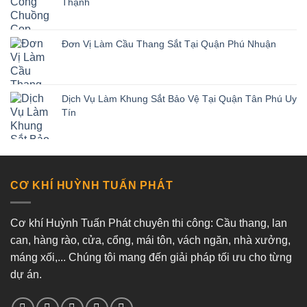
Thạnh
Đơn Vị Làm Cầu Thang Sắt Tại Quận Phú Nhuận
Dịch Vụ Làm Khung Sắt Bảo Vệ Tại Quận Tân Phú Uy
Tín
CƠ KHÍ HUỲNH TUẤN PHÁT
Cơ khí Huỳnh Tuấn Phát chuyên thi công: Cầu thang, lan
can, hàng rào, cửa, cổng, mái tôn, vách ngăn, nhà xưởng,
máng xối,... Chúng tôi mang đến giải pháp tối ưu cho từng
dự án.