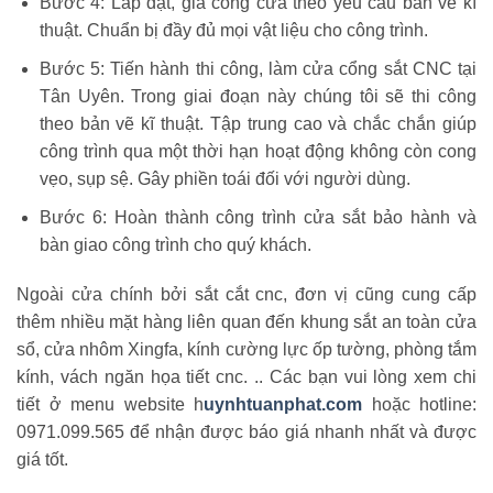
Bước 4: Lắp đặt, gia công cửa theo yêu cầu bản vẽ kĩ
thuật. Chuẩn bị đầy đủ mọi vật liệu cho công trình.
Bước 5: Tiến hành thi công, làm cửa cổng sắt CNC tại
Tân Uyên. Trong giai đoạn này chúng tôi sẽ thi công
theo bản vẽ kĩ thuật. Tập trung cao và chắc chắn giúp
công trình qua một thời hạn hoạt động không còn cong
vẹo, sụp sệ. Gây phiền toái đối với người dùng.
Bước 6: Hoàn thành công trình cửa sắt bảo hành và
bàn giao công trình cho quý khách.
Ngoài cửa chính bởi sắt cắt cnc, đơn vị cũng cung cấp
thêm nhiều mặt hàng liên quan đến khung sắt an toàn cửa
sổ, cửa nhôm Xingfa, kính cường lực ốp tường, phòng tắm
kính, vách ngăn họa tiết cnc. .. Các bạn vui lòng xem chi
tiết ở menu website h
uynhtuanphat.com
hoặc hotline:
0971.099.565 để nhận được báo giá nhanh nhất và được
giá tốt.