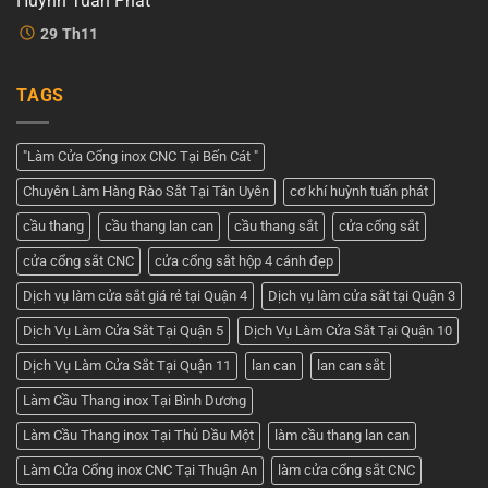
Huỳnh Tuấn Phát
cổng
tốt
2
Không
nhất
29
Th11
cánh
có
tại
đẹp
bình
Cơ
–
luận
khí
ở
Tham
Huỳnh
TAGS
Giá
khảo
Tuấn
cửa
những
Phát
cổng
mẫu
sắt
cửa
2
đẹp
"Làm Cửa Cổng inox CNC Tại Bến Cát "
cánh
nhất
–
hiện
Chuyên Làm Hàng Rào Sắt Tại Tân Uyên
cơ khí huỳnh tuấn phát
Nhận
nay
báo
giá
cầu thang
cầu thang lan can
cầu thang sắt
cửa cổng sắt
tốt
nhất
cửa cổng sắt CNC
cửa cổng sắt hộp 4 cánh đẹp
ở
Cơ
khí
Dịch vụ làm cửa sắt giá rẻ tại Quận 4
Dịch vụ làm cửa sắt tại Quận 3
Huỳnh
Tuấn
Dịch Vụ Làm Cửa Sắt Tại Quận 5
Dịch Vụ Làm Cửa Sắt Tại Quận 10
Phát
Dịch Vụ Làm Cửa Sắt Tại Quận 11
lan can
lan can sắt
Làm Cầu Thang inox Tại Bình Dương
Làm Cầu Thang inox Tại Thủ Dầu Một
làm cầu thang lan can
Làm Cửa Cổng inox CNC Tại Thuận An
làm cửa cổng sắt CNC