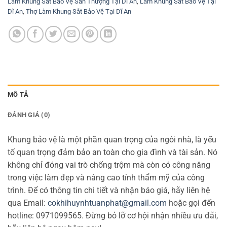
Làm Khung Sắt Bảo Vệ Sân Thượng Tại Dĩ An
,
Làm Khung Sắt Bảo Vệ Tại
Dĩ An
,
Thợ Làm Khung Sắt Bảo Vệ Tại Dĩ An
MÔ TẢ
ĐÁNH GIÁ (0)
Khung bảo vệ là một phần quan trọng của ngôi nhà, là yếu
tố quan trọng đảm bảo an toàn cho gia đình và tài sản. Nó
không chỉ đóng vai trò chống trộm mà còn có công năng
trong việc làm đẹp và nâng cao tính thẩm mỹ của công
trình. Để có thông tin chi tiết và nhận báo giá, hãy liên hệ
qua Email:
cokhihuynhtuanphat@gmail.com
hoặc gọi đến
hotline: 0971099565. Đừng bỏ lỡ cơ hội nhận nhiều ưu đãi,