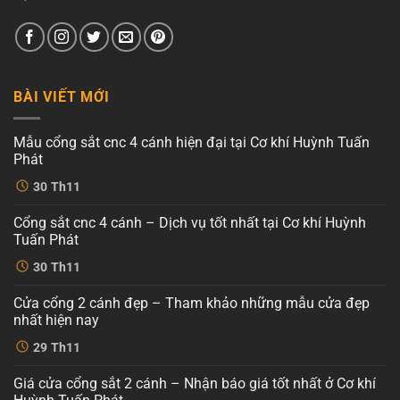
BÀI VIẾT MỚI
Mẫu cổng sắt cnc 4 cánh hiện đại tại Cơ khí Huỳnh Tuấn
Phát
Không
30
Th11
có
bình
luận
Cổng sắt cnc 4 cánh – Dịch vụ tốt nhất tại Cơ khí Huỳnh
ở
Mẫu
Tuấn Phát
cổng
sắt
Không
30
Th11
cnc
có
4
bình
cánh
luận
Cửa cổng 2 cánh đẹp – Tham khảo những mẫu cửa đẹp
ở
hiện
Cổng
đại
nhất hiện nay
sắt
tại
cnc
Không
Cơ
29
Th11
4
có
khí
cánh
bình
Huỳnh
–
luận
Tuấn
Giá cửa cổng sắt 2 cánh – Nhận báo giá tốt nhất ở Cơ khí
ở
Dịch
Phát
Cửa
vụ