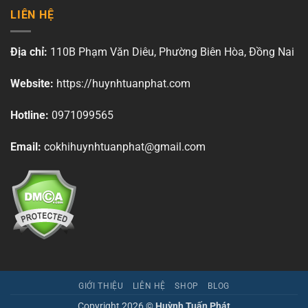
LIÊN HỆ
Địa chỉ:
110B Phạm Văn Diêu, Phường Biên Hòa, Đồng Nai
Website:
https://huynhtuanphat.com
Hotline:
0971099565
Email:
cokhihuynhtuanphat@gmail.com
GIỚI THIỆU
LIÊN HỆ
SHOP
BLOG
Copyright 2026 ©
Huỳnh Tuấn Phát