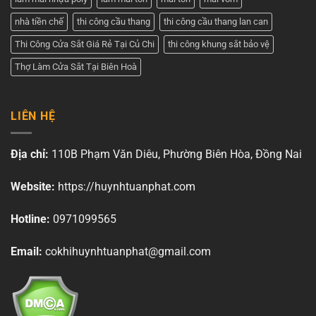
nhà tiền chế
thi công cầu thang
thi công cầu thang lan can
Thi Công Cửa Sắt Giá Rẻ Tại Củ Chi
thi công khung sắt bảo vệ
Thợ Làm Cửa Sắt Tại Biên Hoà
LIÊN HỆ
Địa chỉ:
110B Phạm Văn Diêu, Phường Biên Hòa, Đồng Nai
Website:
https://huynhtuanphat.com
Hotline:
0971099565
Email:
cokhihuynhtuanphat@gmail.com