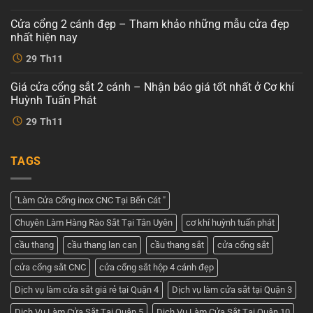
4
bình
cánh
luận
Cửa cổng 2 cánh đẹp – Tham khảo những mẫu cửa đẹp
ở
hiện
Cổng
đại
nhất hiện nay
sắt
tại
cnc
Không
Cơ
29
Th11
4
có
khí
cánh
bình
Huỳnh
–
luận
Tuấn
Giá cửa cổng sắt 2 cánh – Nhận báo giá tốt nhất ở Cơ khí
ở
Dịch
Phát
Cửa
vụ
Huỳnh Tuấn Phát
cổng
tốt
2
Không
nhất
29
Th11
cánh
có
tại
đẹp
bình
Cơ
–
luận
khí
ở
Tham
Huỳnh
TAGS
Giá
khảo
Tuấn
cửa
những
Phát
cổng
mẫu
sắt
cửa
2
đẹp
"Làm Cửa Cổng inox CNC Tại Bến Cát "
cánh
nhất
–
hiện
Chuyên Làm Hàng Rào Sắt Tại Tân Uyên
cơ khí huỳnh tuấn phát
Nhận
nay
báo
giá
cầu thang
cầu thang lan can
cầu thang sắt
cửa cổng sắt
tốt
nhất
cửa cổng sắt CNC
cửa cổng sắt hộp 4 cánh đẹp
ở
Cơ
khí
Dịch vụ làm cửa sắt giá rẻ tại Quận 4
Dịch vụ làm cửa sắt tại Quận 3
Huỳnh
Tuấn
Dịch Vụ Làm Cửa Sắt Tại Quận 5
Dịch Vụ Làm Cửa Sắt Tại Quận 10