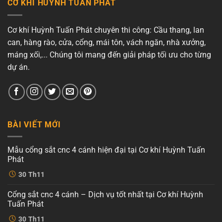
CƠ KHÍ HUỲNH TUẤN PHÁT
Cơ khí Huỳnh Tuấn Phát chuyên thi công: Cầu thang, lan
can, hàng rào, cửa, cổng, mái tôn, vách ngăn, nhà xưởng,
máng xối,... Chúng tôi mang đến giải pháp tối ưu cho từng
dự án.
BÀI VIẾT MỚI
Mẫu cổng sắt cnc 4 cánh hiện đại tại Cơ khí Huỳnh Tuấn
Phát
Không
30
Th11
có
bình
luận
Cổng sắt cnc 4 cánh – Dịch vụ tốt nhất tại Cơ khí Huỳnh
ở
Mẫu
Tuấn Phát
cổng
sắt
Không
30
Th11
cnc
có