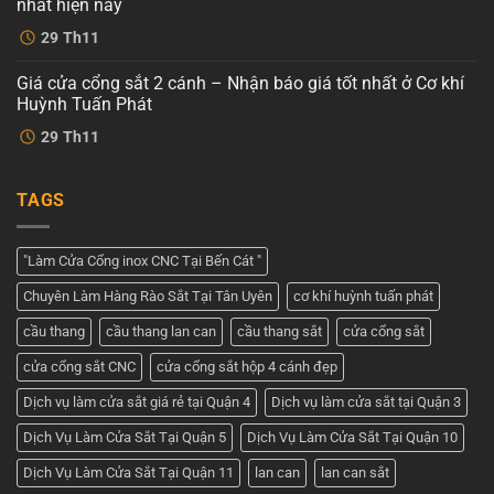
đại
nhất hiện nay
sắt
tại
cnc
Không
Cơ
29
Th11
4
có
khí
cánh
bình
Huỳnh
–
luận
Tuấn
Giá cửa cổng sắt 2 cánh – Nhận báo giá tốt nhất ở Cơ khí
ở
Dịch
Phát
Cửa
vụ
Huỳnh Tuấn Phát
cổng
tốt
2
Không
nhất
29
Th11
cánh
có
tại
đẹp
bình
Cơ
–
luận
khí
ở
Tham
Huỳnh
TAGS
Giá
khảo
Tuấn
cửa
những
Phát
cổng
mẫu
sắt
cửa
2
đẹp
"Làm Cửa Cổng inox CNC Tại Bến Cát "
cánh
nhất
–
hiện
Chuyên Làm Hàng Rào Sắt Tại Tân Uyên
cơ khí huỳnh tuấn phát
Nhận
nay
báo
giá
cầu thang
cầu thang lan can
cầu thang sắt
cửa cổng sắt
tốt
nhất
cửa cổng sắt CNC
cửa cổng sắt hộp 4 cánh đẹp
ở
Cơ
khí
Dịch vụ làm cửa sắt giá rẻ tại Quận 4
Dịch vụ làm cửa sắt tại Quận 3
Huỳnh
Tuấn
Dịch Vụ Làm Cửa Sắt Tại Quận 5
Dịch Vụ Làm Cửa Sắt Tại Quận 10
Phát
Dịch Vụ Làm Cửa Sắt Tại Quận 11
lan can
lan can sắt