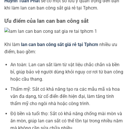
Huỳnh Tuấn Phát
sẽ có một số lưu ý quan trọng đến bạn
khi làm lan can ban công sắt giá rẻ tại Tphcm.
Ưu điểm của lan can ban công sắt
Khi làm
lan can ban công sắt giá rẻ tại Tphcm
nhiều ưu
điểm, bao gồm:
An toàn: Lan can sắt làm từ vật liệu chắc chắn và bền
bỉ, giúp bảo vệ người dùng khỏi nguy cơ rơi từ ban công
hoặc cầu thang.
Thẩm mỹ: Sắt có khả năng tạo ra các mẫu mã và hoa
văn đa dạng, từ cổ điển đến hiện đại, làm tăng tính
thẩm mỹ cho ngôi nhà hoặc công trình.
Độ bền và tuổi thọ: Sắt có khả năng chống mài mòn và
ăn mòn, giúp lan can sắt có thể tồn tại trong nhiều năm
mà không cần sửa chữa nhiều.