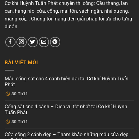
Cơ khí Huỳnh Tuấn Phát chuyên thi công: Cầu thang, lan
can, hàng rào, cửa, cổng, mái tôn, vách ngăn, nhà xưởng,
máng xối,... Chúng tôi mang đến giải pháp tối ưu cho từng
dự án.
BÀI VIẾT MỚI
Mẫu cổng sắt cnc 4 cánh hiện đại tại Cơ khí Huỳnh Tuấn
Phát
Không
30
Th11
có
bình
luận
Cổng sắt cnc 4 cánh – Dịch vụ tốt nhất tại Cơ khí Huỳnh
ở
Mẫu
Tuấn Phát
cổng
sắt
Không
30
Th11
cnc
có
4
bình
cánh
luận
Cửa cổng 2 cánh đẹp – Tham khảo những mẫu cửa đẹp
ở
hiện
Cổng