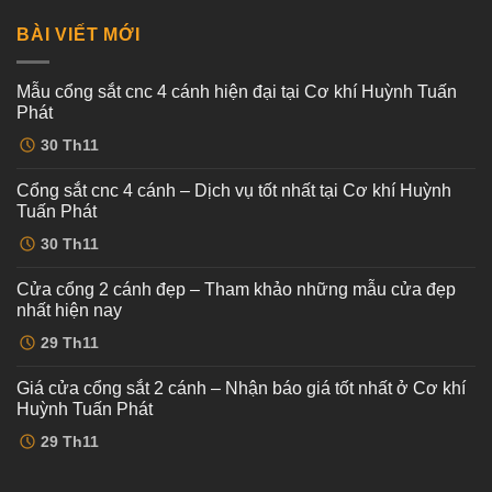
BÀI VIẾT MỚI
Mẫu cổng sắt cnc 4 cánh hiện đại tại Cơ khí Huỳnh Tuấn
Phát
Không
30
Th11
có
bình
luận
Cổng sắt cnc 4 cánh – Dịch vụ tốt nhất tại Cơ khí Huỳnh
ở
Mẫu
Tuấn Phát
cổng
sắt
Không
30
Th11
cnc
có
4
bình
cánh
luận
Cửa cổng 2 cánh đẹp – Tham khảo những mẫu cửa đẹp
ở
hiện
Cổng
đại
nhất hiện nay
sắt
tại
cnc
Không
Cơ
29
Th11
4
có
khí
cánh
bình
Huỳnh
–
luận
Tuấn
Giá cửa cổng sắt 2 cánh – Nhận báo giá tốt nhất ở Cơ khí
ở
Dịch
Phát
Cửa
vụ
Huỳnh Tuấn Phát
cổng
tốt
2
Không
nhất
29
Th11
cánh
có
tại
đẹp
bình
Cơ
–
luận
khí
ở
Tham
Huỳnh