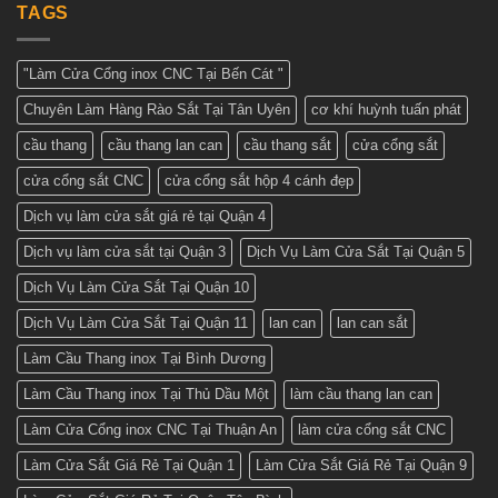
Giá
TAGS
khảo
Tuấn
cửa
những
Phát
cổng
mẫu
sắt
cửa
2
đẹp
"Làm Cửa Cổng inox CNC Tại Bến Cát "
cánh
nhất
–
hiện
Chuyên Làm Hàng Rào Sắt Tại Tân Uyên
cơ khí huỳnh tuấn phát
Nhận
nay
báo
giá
cầu thang
cầu thang lan can
cầu thang sắt
cửa cổng sắt
tốt
nhất
cửa cổng sắt CNC
cửa cổng sắt hộp 4 cánh đẹp
ở
Cơ
khí
Dịch vụ làm cửa sắt giá rẻ tại Quận 4
Huỳnh
Tuấn
Dịch vụ làm cửa sắt tại Quận 3
Dịch Vụ Làm Cửa Sắt Tại Quận 5
Phát
Dịch Vụ Làm Cửa Sắt Tại Quận 10
Dịch Vụ Làm Cửa Sắt Tại Quận 11
lan can
lan can sắt
Làm Cầu Thang inox Tại Bình Dương
Làm Cầu Thang inox Tại Thủ Dầu Một
làm cầu thang lan can
Làm Cửa Cổng inox CNC Tại Thuận An
làm cửa cổng sắt CNC
Làm Cửa Sắt Giá Rẻ Tại Quận 1
Làm Cửa Sắt Giá Rẻ Tại Quận 9