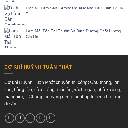
Dịch Vụ Làm Sàn Cemboard Xi Măng Tại Quận 12 Uy
Tín
Làm Mái Tôn Tại Thuận An Bình Dương Chất Lượng
Giá Rẻ
CƠ KHÍ HUỲNH TUẤN PHÁT
Cơ khí Huỳnh Tuấn Phát chuyên thi công: Cầu thang, lan
can, hàng rào, cửa, cổng, mái tôn, vách ngăn, nhà xưởng,
máng xối,... Chúng tôi mang đến giải pháp tối ưu cho từng
dự án.