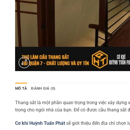
MÔ TẢ
ĐÁNH GIÁ (0)
Thang sắt là một phần quan trọng trong việc xây dựng 
trọng cho ngôi nhà của bạn. Để có được cầu thang sắt đ
Cơ khí Huỳnh Tuấn Phát
sẽ giới thiệu đến địa chỉ chọn l