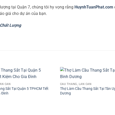
lượng tại Quận 7, chúng tôi hy vọng rằng
HuynhTuanPhat.com
 báo giá cho dự án của bạn.
 Chất Lượng
LAN CAN
CẦU THANG, LAN CAN
ng Sắt Tại Quận 5 TPHCM Tiết
Thợ Làm Cầu Thang Sắt Tại Tân U
a Đình
Dương