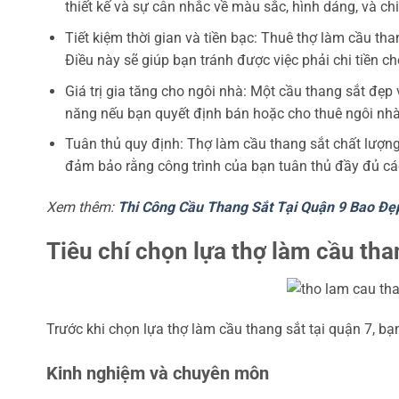
thiết kế và sự cân nhắc về màu sắc, hình dáng, và chi 
Tiết kiệm thời gian và tiền bạc: Thuê thợ làm cầu tha
Điều này sẽ giúp bạn tránh được việc phải chi tiền c
Giá trị gia tăng cho ngôi nhà: Một cầu thang sắt đẹp 
năng nếu bạn quyết định bán hoặc cho thuê ngôi nhà 
Tuân thủ quy định: Thợ làm cầu thang sắt chất lượng
đảm bảo rằng công trình của bạn tuân thủ đầy đủ cá
Xem thêm:
Thi Công Cầu Thang Sắt Tại Quận 9 Bao Đẹp
Tiêu chí chọn lựa thợ làm cầu tha
Trước khi chọn lựa thợ làm cầu thang sắt tại quận 7, bạn
Kinh nghiệm và chuyên môn