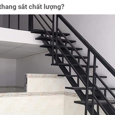
thang sắt chất lượng?