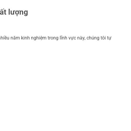
ất lượng
hiều năm kinh nghiệm trong lĩnh vực này, chúng tôi tự