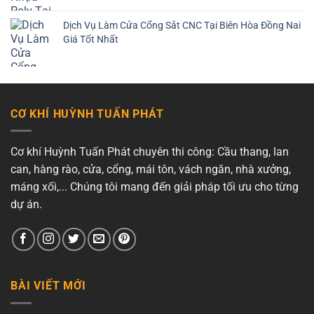
Dịch Vụ Làm Cửa Cổng Sắt CNC Tại Biên Hòa Đồng Nai
Giá Tốt Nhất
CƠ KHÍ HUỲNH TUẤN PHÁT
Cơ khí Huỳnh Tuấn Phát chuyên thi công: Cầu thang, lan
can, hàng rào, cửa, cổng, mái tôn, vách ngăn, nhà xưởng,
máng xối,... Chúng tôi mang đến giải pháp tối ưu cho từng
dự án.
BÀI VIẾT MỚI