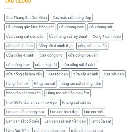
TAG CLOUD
Huỳnh
những
sắt
luận
Tuấn
mẫu
2
ở
Phát
cửa
cánh
Các
đẹp
–
mẫu
nhất
Nhận
hàng
Cau Thang Sat Don Gian
Các mẫu cửa cổng đẹp
hiện
báo
rào
nay
giá
đẹp
Cầu thang gác lửng bằng sắt
Cầu thang inox
Cầu thang sắt
tốt
–
nhất
Liên
ở
hệ
Cầu thang sắt cao cấo
Cầu thang sắt mỹ thuật
Cổng 4 cánh đẹp
Cơ
Cơ
khí
khí
cổng sắt 2 cánh
Cổng sắt 4 cánh đẹp
cổng sắt cao cấp
Huỳnh
Huỳnh
Tuấn
Tuấn
Phát
Phát
Cửa cổng 4 cánh
cửa cổng cnc
cửa cổng hoa văn
để
nhận
cửa cổng inox
cửa cổng sắt
cửa cổng sắt 4 cánh
báo
giá
cửa cổng sắt hoa văn
Cửa rào đẹp
cửa sắt 4 cánh
cửa sắt đẹp
hàng rào inox
Hàng rào sắt
hàng rào sắt chống trộm
hàng rào sắt hoa văn
Hàng rào sắt hộp mạ kẽm
Inox 304 mẫu lan can inox đẹp
Khung sắt cửa sổ
Lan can cầu thang inox
Lan can inox đẹp
Lan can sắt
Lan can sắt cổ điển
Lan can sắt mặt tiền đẹp
làm cửa sắt
Làm Gác Xép
mẫu ban công inox
mẫu cầu thang inox