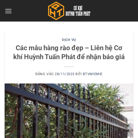
Bỏ
qua
nội
dung
DỊCH VỤ
Các mẫu hàng rào đẹp – Liên hệ Cơ
khí Huỳnh Tuấn Phát để nhận báo giá
ĐĂNG VÀO
28/11/2023
BỞI
BTVMIEMIE