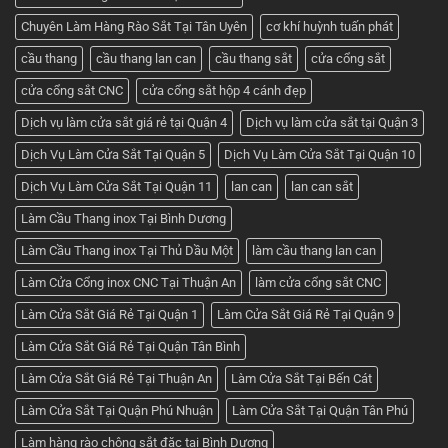
cánh
nhất
–
hiện
Chuyên Làm Hàng Rào Sắt Tại Tân Uyên
cơ khí huỳnh tuấn phát
Nhận
nay
báo
giá
cầu thang
cầu thang lan can
cầu thang sắt
cửa cổng sắt
tốt
nhất
cửa cổng sắt CNC
cửa cổng sắt hộp 4 cánh đẹp
ở
Cơ
khí
Dịch vụ làm cửa sắt giá rẻ tại Quận 4
Dịch vụ làm cửa sắt tại Quận 3
Huỳnh
Tuấn
Dịch Vụ Làm Cửa Sắt Tại Quận 5
Dịch Vụ Làm Cửa Sắt Tại Quận 10
Phát
Dịch Vụ Làm Cửa Sắt Tại Quận 11
lan can
lan can sắt
Làm Cầu Thang inox Tại Bình Dương
Làm Cầu Thang inox Tại Thủ Dầu Một
làm cầu thang lan can
Làm Cửa Cổng inox CNC Tại Thuận An
làm cửa cổng sắt CNC
Làm Cửa Sắt Giá Rẻ Tại Quận 1
Làm Cửa Sắt Giá Rẻ Tại Quận 9
Làm Cửa Sắt Giá Rẻ Tại Quận Tân Bình
Làm Cửa Sắt Giá Rẻ Tại Thuận An
Làm Cửa Sắt Tại Bến Cát
Làm Cửa Sắt Tại Quận Phú Nhuận
Làm Cửa Sắt Tại Quận Tân Phú
Làm hàng rào chông sắt đặc tại Bình Dương