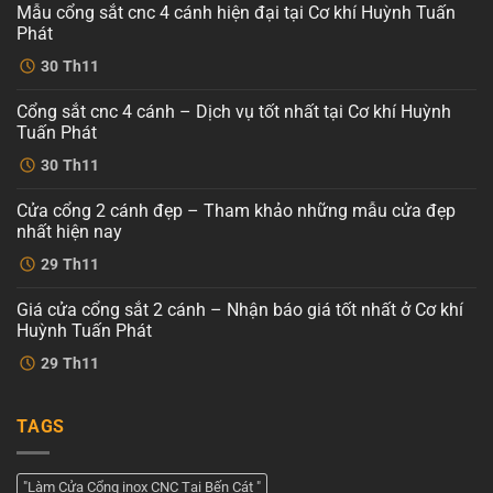
Mẫu cổng sắt cnc 4 cánh hiện đại tại Cơ khí Huỳnh Tuấn
Phát
Không
30
Th11
có
bình
luận
Cổng sắt cnc 4 cánh – Dịch vụ tốt nhất tại Cơ khí Huỳnh
ở
Mẫu
Tuấn Phát
cổng
sắt
Không
30
Th11
cnc
có
4
bình
cánh
luận
Cửa cổng 2 cánh đẹp – Tham khảo những mẫu cửa đẹp
ở
hiện
Cổng
đại
nhất hiện nay
sắt
tại
cnc
Không
Cơ
29
Th11
4
có
khí
cánh
bình
Huỳnh
–
luận
Tuấn
Giá cửa cổng sắt 2 cánh – Nhận báo giá tốt nhất ở Cơ khí
ở
Dịch
Phát
Cửa
vụ
Huỳnh Tuấn Phát
cổng
tốt
2
Không
nhất
29
Th11
cánh
có
tại
đẹp
bình
Cơ
–
luận
khí
ở
Tham
Huỳnh
TAGS
Giá
khảo
Tuấn
cửa
những
Phát
cổng
mẫu
sắt
cửa
2
đẹp
"Làm Cửa Cổng inox CNC Tại Bến Cát "