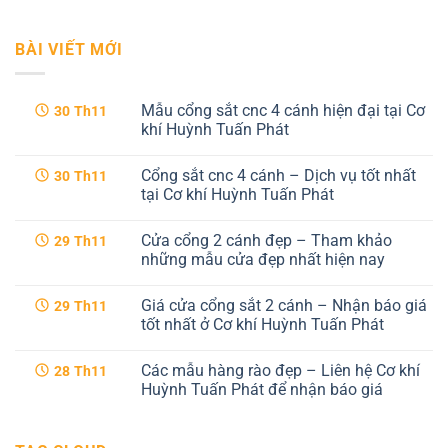
BÀI VIẾT MỚI
Mẫu cổng sắt cnc 4 cánh hiện đại tại Cơ
30
Th11
khí Huỳnh Tuấn Phát
Không
có
Cổng sắt cnc 4 cánh – Dịch vụ tốt nhất
30
Th11
bình
luận
tại Cơ khí Huỳnh Tuấn Phát
ở
Mẫu
Không
cổng
có
Cửa cổng 2 cánh đẹp – Tham khảo
29
Th11
sắt
bình
cnc
luận
những mẫu cửa đẹp nhất hiện nay
4
ở
cánh
Cổng
Không
hiện
sắt
có
Giá cửa cổng sắt 2 cánh – Nhận báo giá
29
Th11
đại
cnc
bình
tại
4
luận
tốt nhất ở Cơ khí Huỳnh Tuấn Phát
Cơ
cánh
ở
khí
–
Cửa
Không
Huỳnh
Dịch
cổng
có
Các mẫu hàng rào đẹp – Liên hệ Cơ khí
28
Th11
Tuấn
vụ
2
bình
Phát
tốt
cánh
luận
Huỳnh Tuấn Phát để nhận báo giá
nhất
đẹp
ở
tại
–
Giá
Không
Cơ
Tham
cửa
có
khí
khảo
cổng
bình