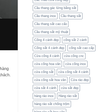
Huỳnh
Liên
Tuấn
hệ
Cầu thang gác lửng bằng sắt
Phát
Cơ
khí
Cầu thang inox
Cầu thang sắt
Huỳnh
Tuấn
Phát
Cầu thang sắt cao cấo
để
nhận
Cầu thang sắt mỹ thuật
báo
giá
Cổng 4 cánh đẹp
cổng sắt 2 cánh
Cổng sắt 4 cánh đẹp
cổng sắt cao cấp
Cửa cổng 4 cánh
cửa cổng cnc
cửa cổng hoa văn
cửa cổng inox
 hàng
cửa cổng sắt
cửa cổng sắt 4 cánh
khách.
cửa cổng sắt hoa văn
Cửa rào đẹp
cửa sắt 4 cánh
cửa sắt đẹp
hàng rào inox
Hàng rào sắt
hàng rào sắt chống trộm
hàng rào sắt hoa văn