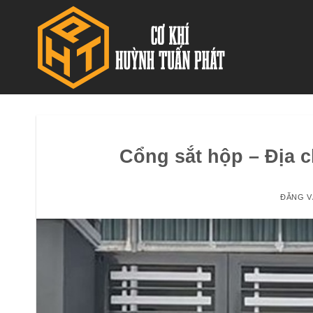
Bỏ
qua
nội
dung
Cổng sắt hộp – Địa c
ĐĂNG 