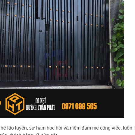
ghề lão luyện, sự ham học hỏi và niềm đam mê công việc, luôn l