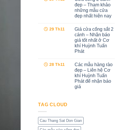
hiện
luận
đẹp – Tham khảo
ở
đại
những mẫu cửa
Cổng
tại
sắt
Cơ
đẹp nhất hiện nay
cnc
khí
4
Không
Huỳnh
cánh
có
Tuấn
Giá cửa cổng sắt 2
29
Th11
–
bình
Phát
Dịch
luận
cánh – Nhận báo
ở
vụ
giá tốt nhất ở Cơ
Cửa
tốt
cổng
nhất
khí Huỳnh Tuấn
2
tại
Phát
cánh
Cơ
đẹp
khí
Không
–
Huỳnh
có
Tham
Tuấn
Các mẫu hàng rào
28
Th11
bình
khảo
Phát
luận
đẹp – Liên hệ Cơ
những
ở
mẫu
khí Huỳnh Tuấn
Giá
cửa
cửa
Phát để nhận báo
đẹp
cổng
nhất
giá
sắt
hiện
2
Không
nay
cánh
có
–
bình
Nhận
TAG CLOUD
luận
báo
ở
giá
Các
tốt
mẫu
nhất
hàng
Cau Thang Sat Don Gian
ở
rào
Cơ
đẹp
khí
Các mẫu cửa cổng đẹp
–