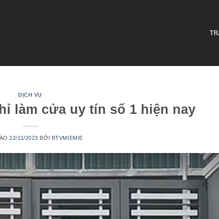
TR
DỊCH VỤ
hỉ làm cửa uy tín số 1 hiện nay
VÀO
22/11/2023
BỞI
BTVMIEMIE