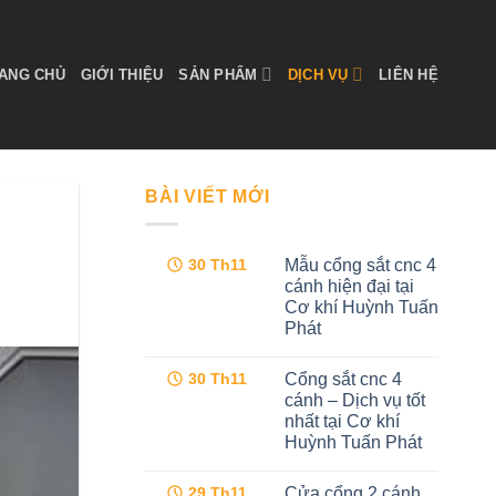
ANG CHỦ
GIỚI THIỆU
SẢN PHẨM
DỊCH VỤ
LIÊN HỆ
BÀI VIẾT MỚI
Mẫu cổng sắt cnc 4
30
Th11
cánh hiện đại tại
Cơ khí Huỳnh Tuấn
Phát
Không
có
Cổng sắt cnc 4
30
Th11
bình
luận
cánh – Dịch vụ tốt
ở
nhất tại Cơ khí
Mẫu
cổng
Huỳnh Tuấn Phát
sắt
cnc
Không
4
có
Cửa cổng 2 cánh
29
Th11
cánh
bình