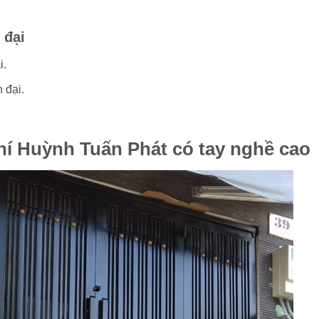
n đại
i.
 đại.
hí Huỳnh Tuấn Phát có tay nghề cao