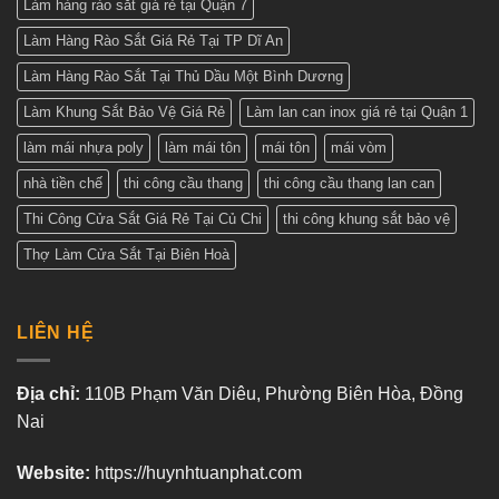
Làm hàng rào sắt giá rẻ tại Quận 7
Làm Hàng Rào Sắt Giá Rẻ Tại TP Dĩ An
Làm Hàng Rào Sắt Tại Thủ Dầu Một Bình Dương
Làm Khung Sắt Bảo Vệ Giá Rẻ
Làm lan can inox giá rẻ tại Quận 1
làm mái nhựa poly
làm mái tôn
mái tôn
mái vòm
nhà tiền chế
thi công cầu thang
thi công cầu thang lan can
Thi Công Cửa Sắt Giá Rẻ Tại Củ Chi
thi công khung sắt bảo vệ
Thợ Làm Cửa Sắt Tại Biên Hoà
LIÊN HỆ
Địa chỉ:
110B Phạm Văn Diêu, Phường Biên Hòa, Đồng
Nai
Website:
https://huynhtuanphat.com