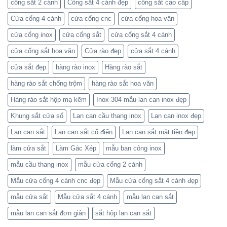
cổng sắt 2 cánh
Cổng sắt 4 cánh đẹp
cổng sắt cao cấp
Huỳnh
Huỳnh
Tuấn
Tuấn
Phát
Phát
Cửa cổng 4 cánh
cửa cổng cnc
cửa cổng hoa văn
để
nhận
cửa cổng inox
cửa cổng sắt
cửa cổng sắt 4 cánh
báo
giá
cửa cổng sắt hoa văn
Cửa rào đẹp
cửa sắt 4 cánh
cửa sắt đẹp
hàng rào inox
Hàng rào sắt
hàng rào sắt chống trộm
hàng rào sắt hoa văn
Hàng rào sắt hộp mạ kẽm
Inox 304 mẫu lan can inox đẹp
Khung sắt cửa sổ
Lan can cầu thang inox
Lan can inox đẹp
Lan can sắt
Lan can sắt cổ điển
Lan can sắt mặt tiền đẹp
làm cửa sắt
Làm Gác Xép
mẫu ban công inox
mẫu cầu thang inox
mẫu cửa cổng 2 cánh
Mẫu cửa cổng 4 cánh cnc đẹp
Mẫu cửa cổng sắt 4 cánh đẹp
mẫu cửa sắt
Mẫu cửa sắt 4 cánh
mẫu lan can sắt
mẫu lan can sắt đơn giản
sắt hộp lan can sắt