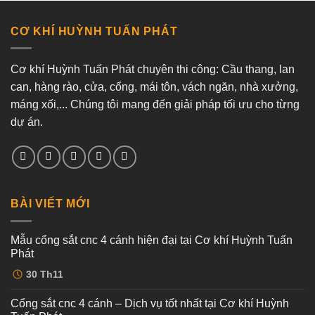
CƠ KHÍ HUỲNH TUẤN PHÁT
Cơ khí Huỳnh Tuấn Phát chuyên thi công: Cầu thang, lan
can, hàng rào, cửa, cổng, mái tôn, vách ngăn, nhà xưởng,
máng xối,... Chúng tôi mang đến giải pháp tối ưu cho từng
dự án.
BÀI VIẾT MỚI
Mẫu cổng sắt cnc 4 cánh hiện đại tại Cơ khí Huỳnh Tuấn
Phát
Không
30
Th11
có
bình
luận
Cổng sắt cnc 4 cánh – Dịch vụ tốt nhất tại Cơ khí Huỳnh
ở
Mẫu