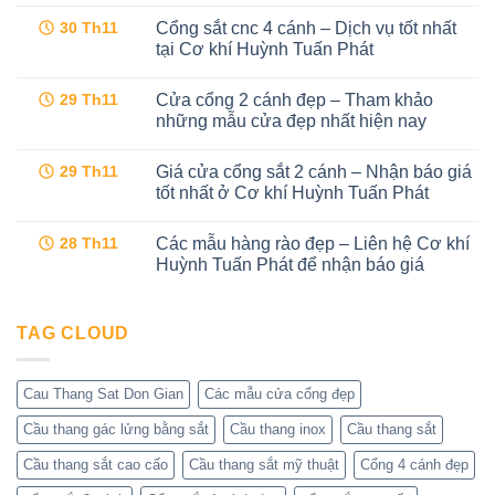
có
Cổng sắt cnc 4 cánh – Dịch vụ tốt nhất
30
Th11
bình
luận
tại Cơ khí Huỳnh Tuấn Phát
ở
Mẫu
Không
cổng
có
Cửa cổng 2 cánh đẹp – Tham khảo
29
Th11
sắt
bình
cnc
luận
những mẫu cửa đẹp nhất hiện nay
4
ở
cánh
Cổng
Không
hiện
sắt
có
Giá cửa cổng sắt 2 cánh – Nhận báo giá
29
Th11
đại
cnc
bình
tại
4
luận
tốt nhất ở Cơ khí Huỳnh Tuấn Phát
Cơ
cánh
ở
khí
–
Cửa
Không
Huỳnh
Dịch
cổng
có
Các mẫu hàng rào đẹp – Liên hệ Cơ khí
28
Th11
Tuấn
vụ
2
bình
Phát
tốt
cánh
luận
Huỳnh Tuấn Phát để nhận báo giá
nhất
đẹp
ở
tại
–
Giá
Không
Cơ
Tham
cửa
có
khí
khảo
cổng
bình
Huỳnh
những
sắt
TAG CLOUD
luận
Tuấn
mẫu
2
ở
Phát
cửa
cánh
Các
đẹp
–
mẫu
nhất
Nhận
hàng
Cau Thang Sat Don Gian
Các mẫu cửa cổng đẹp
hiện
báo
rào
nay
giá
đẹp
Cầu thang gác lửng bằng sắt
Cầu thang inox
Cầu thang sắt
tốt
–
nhất
Liên
ở
hệ
Cầu thang sắt cao cấo
Cầu thang sắt mỹ thuật
Cổng 4 cánh đẹp
Cơ
Cơ
khí
khí