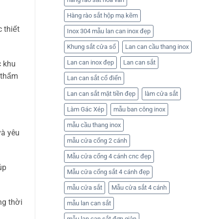
Hàng rào sắt hộp mạ kẽm
 thiết
Inox 304 mẫu lan can inox đẹp
Khung sắt cửa sổ
Lan can cầu thang inox
Lan can inox đẹp
Lan can sắt
c khu
ị thẩm
Lan can sắt cổ điển
Lan can sắt mặt tiền đẹp
làm cửa sắt
Làm Gác Xép
mẫu ban công inox
mẫu cầu thang inox
và yêu
mẫu cửa cổng 2 cánh
Mẫu cửa cổng 4 cánh cnc đẹp
úp
Mẫu cửa cổng sắt 4 cánh đẹp
mẫu cửa sắt
Mẫu cửa sắt 4 cánh
ng thời
mẫu lan can sắt
mẫu lan can sắt đơn giản