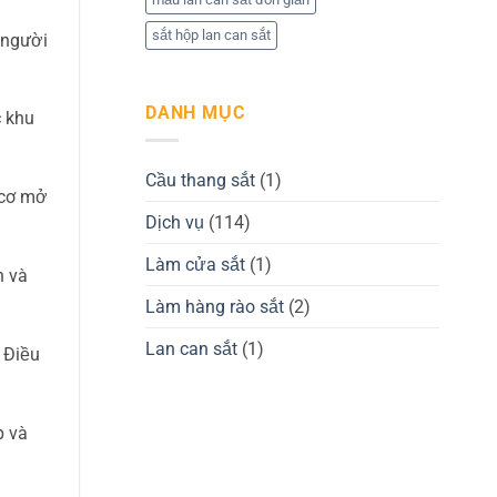
sắt hộp lan can sắt
 người
DANH MỤC
c khu
Cầu thang sắt
(1)
 cơ mở
Dịch vụ
(114)
Làm cửa sắt
(1)
n và
Làm hàng rào sắt
(2)
Lan can sắt
(1)
 Điều
p và