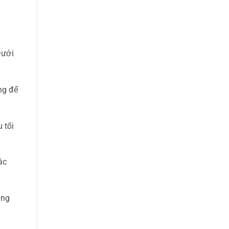
Dưới
ọng để
 tối
ác
ụng