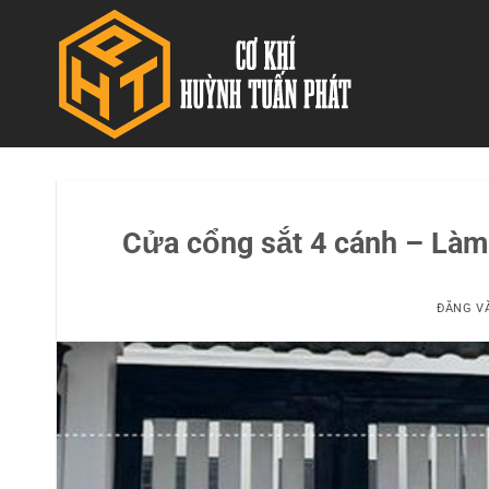
Bỏ
qua
nội
dung
Cửa cổng sắt 4 cánh – Làm 
ĐĂNG V