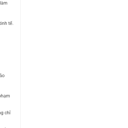
 làm
inh tế.
bảo
 phạm
ng chỉ