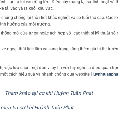
nh, tạo ra lối vào rộng lớn. Điều này mang lại sự linh hoạt và 
xe tải vào và ra khỏi khu vực.
chúng chống lại thời tiết khắc nghiệt và có tuổi thọ cao. Các l
i ảnh hưởng của môi trường.
thống mở cửa từ xa hoặc tích hợp với các thiết bị kỹ thuật số
vẻ ngoại thất lịch lãm và sang trọng, tăng thêm giá trị thị trườ
, việc lựa chọn một đơn vị uy tín với tay nghề là điều quan trọ
c một cách hiệu quả và nhanh chóng qua website
Huynhtuanpha
 – Tham khảo tại cơ khí Huỳnh Tuấn Phát
 mẫu tại cơ khí Huỳnh Tuấn Phát