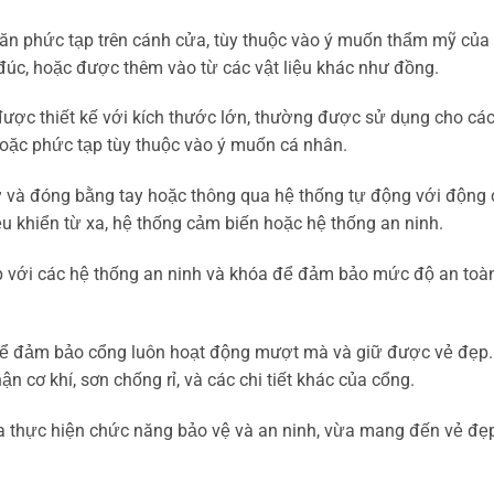
 văn phức tạp trên cánh cửa, tùy thuộc vào ý muốn thẩm mỹ của
 đúc, hoặc được thêm vào từ các vật liệu khác như đồng.
được thiết kế với kích thước lớn, thường được sử dụng cho cá
 hoặc phức tạp tùy thuộc vào ý muốn cá nhân.
ở và đóng bằng tay hoặc thông qua hệ thống tự động với động
ều khiển từ xa, hệ thống cảm biến hoặc hệ thống an ninh.
 với các hệ thống an ninh và khóa để đảm bảo mức độ an toà
 để đảm bảo cổng luôn hoạt động mượt mà và giữ được vẻ đẹp.
 cơ khí, sơn chống rỉ, và các chi tiết khác của cổng.
a thực hiện chức năng bảo vệ và an ninh, vừa mang đến vẻ đẹ