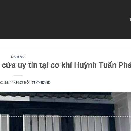
DỊCH VỤ
cửa uy tín tại cơ khí Huỳnh Tuấn Phá
ÀO
21/11/2023
BỞI
BTVMIEMIE