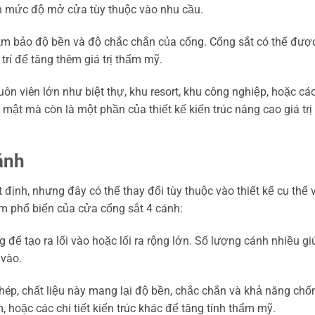
nh mức độ mở cửa tùy thuộc vào nhu cầu.
ảm bảo độ bền và độ chắc chắn của cổng. Cổng sắt có thể được
 trí để tăng thêm giá trị thẩm mỹ.
n viên lớn như biệt thự, khu resort, khu công nghiệp, hoặc cá
 mật mà còn là một phần của thiết kế kiến trúc nâng cao giá tr
ánh
ịnh, nhưng đây có thể thay đổi tùy thuộc vào thiết kế cụ thể 
m phổ biến của cửa cổng sắt 4 cánh:
ể tạo ra lối vào hoặc lối ra rộng lớn. Số lượng cánh nhiều gi
 vào.
ép, chất liệu này mang lại độ bền, chắc chắn và khả năng chố
m, hoặc các chi tiết kiến trúc khác để tăng tính thẩm mỹ.