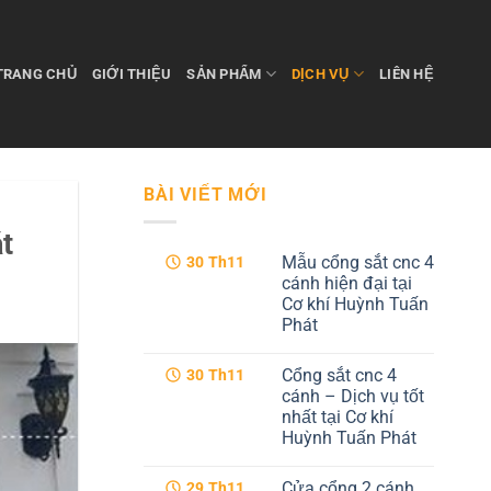
TRANG CHỦ
GIỚI THIỆU
SẢN PHẨM
DỊCH VỤ
LIÊN HỆ
BÀI VIẾT MỚI
t
Mẫu cổng sắt cnc 4
30
Th11
cánh hiện đại tại
Cơ khí Huỳnh Tuấn
Phát
Không
có
Cổng sắt cnc 4
30
Th11
bình
luận
cánh – Dịch vụ tốt
ở
nhất tại Cơ khí
Mẫu
cổng
Huỳnh Tuấn Phát
sắt
cnc
Không
4
có
Cửa cổng 2 cánh
29
Th11
cánh
bình