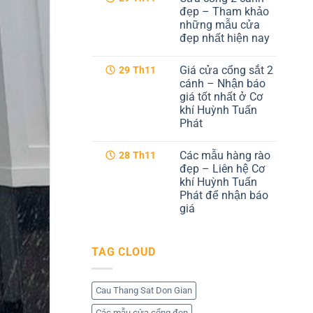
hiện
luận
đẹp – Tham khảo
ở
đại
những mẫu cửa
Cổng
tại
sắt
Cơ
đẹp nhất hiện nay
cnc
khí
4
Không
Huỳnh
cánh
có
Tuấn
Giá cửa cổng sắt 2
29
Th11
–
bình
Phát
Dịch
luận
cánh – Nhận báo
ở
vụ
giá tốt nhất ở Cơ
Cửa
tốt
cổng
nhất
khí Huỳnh Tuấn
2
tại
Phát
cánh
Cơ
đẹp
khí
Không
–
Huỳnh
có
Tham
Tuấn
Các mẫu hàng rào
28
Th11
bình
khảo
Phát
luận
đẹp – Liên hệ Cơ
những
ở
mẫu
khí Huỳnh Tuấn
Giá
cửa
cửa
Phát để nhận báo
đẹp
cổng
nhất
giá
sắt
hiện
2
Không
nay
cánh
có
–
bình
Nhận
TAG CLOUD
luận
báo
ở
giá
Các
tốt
mẫu
nhất
hàng
Cau Thang Sat Don Gian
ở
rào
Cơ
đẹp
khí
Các mẫu cửa cổng đẹp