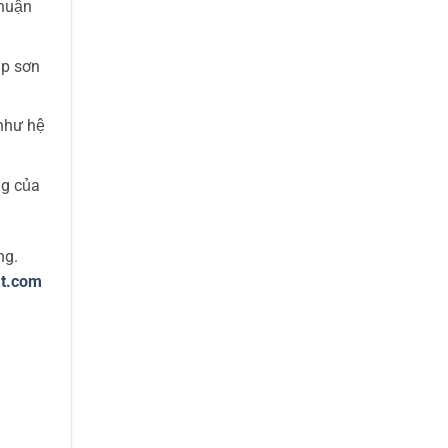
thuận
ớp sơn
 như hệ
ng của
ng.
t.com