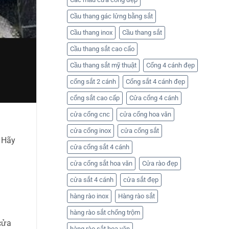
–
Huỳnh
Liên
Tuấn
hệ
Cầu thang gác lửng bằng sắt
Phát
Cơ
khí
Cầu thang inox
Cầu thang sắt
Huỳnh
Tuấn
Phát
Cầu thang sắt cao cấo
để
nhận
Cầu thang sắt mỹ thuật
Cổng 4 cánh đẹp
báo
giá
cổng sắt 2 cánh
Cổng sắt 4 cánh đẹp
cổng sắt cao cấp
Cửa cổng 4 cánh
cửa cổng cnc
cửa cổng hoa văn
cửa cổng inox
cửa cổng sắt
 Hãy
cửa cổng sắt 4 cánh
cửa cổng sắt hoa văn
Cửa rào đẹp
cửa sắt 4 cánh
cửa sắt đẹp
hàng rào inox
Hàng rào sắt
hàng rào sắt chống trộm
cửa
hàng rào sắt hoa văn