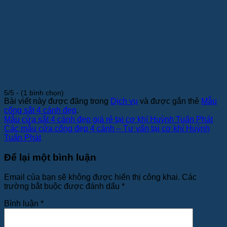
5/5 - (1 bình chọn)
Bài viết này được đăng trong
Dịch vụ
và được gắn thẻ
Mẫu
cổng sắt 4 cánh đẹp
.
Mẫu cửa sắt 4 cánh đẹp giá rẻ tại cơ khí Huỳnh Tuấn Phát
Các mẫu cửa cổng đẹp 4 cánh – Tư vấn tại cơ khí Huỳnh
Tuấn Phát
Để lại một bình luận
Email của bạn sẽ không được hiển thị công khai.
Các
trường bắt buộc được đánh dấu
*
Bình luận
*