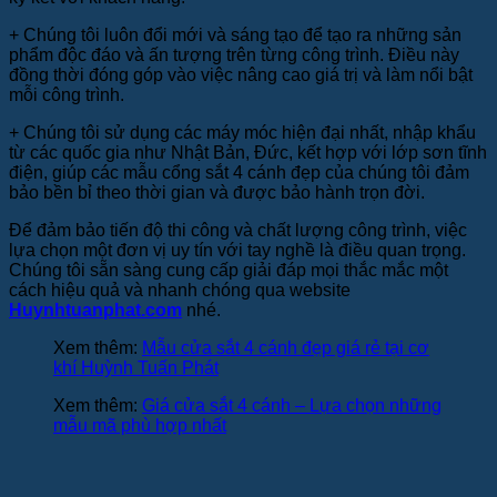
+ Chúng tôi luôn đổi mới và sáng tạo để tạo ra những sản
phẩm độc đáo và ấn tượng trên từng công trình. Điều này
đồng thời đóng góp vào việc nâng cao giá trị và làm nổi bật
mỗi công trình.
+ Chúng tôi sử dụng các máy móc hiện đại nhất, nhập khẩu
từ các quốc gia như Nhật Bản, Đức, kết hợp với lớp sơn tĩnh
điện, giúp các mẫu cổng sắt 4 cánh đẹp của chúng tôi đảm
bảo bền bỉ theo thời gian và được bảo hành trọn đời.
Để đảm bảo tiến độ thi công và chất lượng công trình, việc
lựa chọn một đơn vị uy tín với tay nghề là điều quan trọng.
Chúng tôi sẵn sàng cung cấp giải đáp mọi thắc mắc một
cách hiệu quả và nhanh chóng qua website
Huynhtuanphat.com
nhé.
Xem thêm:
Mẫu cửa sắt 4 cánh đẹp giá rẻ tại cơ
khí Huỳnh Tuấn Phát
Xem thêm:
Giá cửa sắt 4 cánh – Lựa chọn những
mẫu mã phù hợp nhất