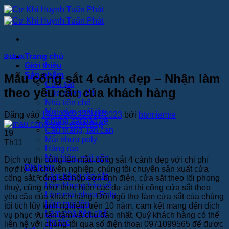
Bỏ
qua
nội
dung
Trang chủ
Dịch vụ
Giới thiệu
Sản phẩm
Mẫu cổng sắt 4 cánh đẹp – Nhận làm
Cửa sắt
theo yêu cầu của khách hàng
Cửa cổng sắt
Nhà tiền chế
Mái vòm, mái tôn
Đăng vào
19/11/2023
20/11/2023
bởi
btvmiemie
Khung sắt bảo vệ
Cầu thang, lan can
19
Mái nhựa poly
Th11
Hàng rào
Mái hiên, mái xếp
Dịch vụ thi công lên mẫu cổng sắt 4 cánh đẹp với chi phí
Dịch vụ
hợp lý và chuyên nghiệp, chúng tôi chuyên sản xuất cửa
Làm hàng rào sắt
cổng sắt, cổng sắt hộp sơn tĩnh điện, cửa sắt theo lối phong
Làm khung bảo vệ
thuỷ, cũng như thực hiện các dự án thi công cửa sắt theo
Làm mái nhựa Poly
yêu cầu của khách hàng. Đội ngũ thợ làm cửa sắt của chúng
Làm mái tôn
tôi tích lũy kinh nghiệm trên 10 năm, cam kết mang đến dịch
Làm nhà tiền chế
vụ phục vụ tận tâm và chu đáo nhất. Quý khách hàng có thể
Tin tức
liên hệ với chúng tôi qua số điện thoại 0971099565 để được