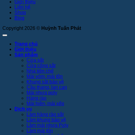
Giới thiệu
Liên hệ
Shop
Blog
Copyright 2026 ©
Huỳnh Tuấn Phát
Trang chủ
Giới thiệu
Sản phẩm
Cửa sắt
Cửa cổng sắt
Nhà tiền chế
Mái vòm, mái tôn
Khung sắt bảo vệ
Cầu thang, lan can
Mái nhựa poly
Hàng rào
Mái hiên, mái xếp
Dịch vụ
Làm hàng rào sắt
Làm khung bảo vệ
Làm mái nhựa Poly
Làm mái tôn