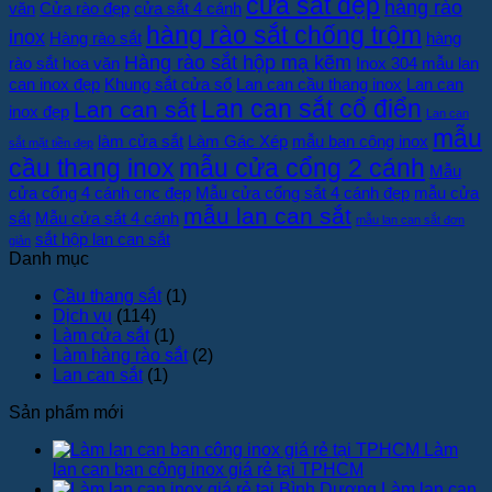
cửa sắt đẹp
hàng rào
văn
Cửa rào đẹp
cửa sắt 4 cánh
nhất
hệ
hàng rào sắt chống trộm
inox
ở
Cơ
Hàng rào sắt
hàng
Cơ
khí
Hàng rào sắt hộp mạ kẽm
rào sắt hoa văn
Inox 304 mẫu lan
khí
Huỳnh
can inox đẹp
Khung sắt cửa sổ
Lan can cầu thang inox
Lan can
Huỳnh
Tuấn
Lan can sắt cổ điển
Lan can sắt
inox đẹp
Tuấn
Phát
Lan can
Phát
để
mẫu
làm cửa sắt
Làm Gác Xép
mẫu ban công inox
sắt mặt tiền đẹp
nhận
cầu thang inox
mẫu cửa cổng 2 cánh
Mẫu
báo
cửa cổng 4 cánh cnc đẹp
Mẫu cửa cổng sắt 4 cánh đẹp
giá
mẫu cửa
mẫu lan can sắt
sắt
Mẫu cửa sắt 4 cánh
mẫu lan can sắt đơn
sắt hộp lan can sắt
giản
Danh mục
Cầu thang sắt
(1)
Dịch vụ
(114)
Làm cửa sắt
(1)
Làm hàng rào sắt
(2)
Lan can sắt
(1)
Sản phẩm mới
Làm
lan can ban công inox giá rẻ tại TPHCM
Làm lan can