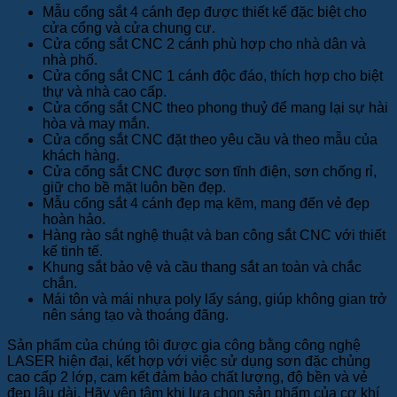
Mẫu cổng sắt 4 cánh đẹp được thiết kế đặc biệt cho
cửa cổng và cửa chung cư.
Cửa cổng sắt CNC 2 cánh phù hợp cho nhà dân và
nhà phố.
Cửa cổng sắt CNC 1 cánh độc đáo, thích hợp cho biệt
thự và nhà cao cấp.
Cửa cổng sắt CNC theo phong thuỷ để mang lại sự hài
hòa và may mắn.
Cửa cổng sắt CNC đặt theo yêu cầu và theo mẫu của
khách hàng.
Cửa cổng sắt CNC được sơn tĩnh điện, sơn chống rỉ,
giữ cho bề mặt luôn bền đẹp.
Mẫu cổng sắt 4 cánh đẹp mạ kẽm, mang đến vẻ đẹp
hoàn hảo.
Hàng rào sắt nghệ thuật và ban công sắt CNC với thiết
kế tinh tế.
Khung sắt bảo vệ và cầu thang sắt an toàn và chắc
chắn.
Mái tôn và mái nhựa poly lấy sáng, giúp không gian trở
nên sáng tạo và thoáng đãng.
Sản phẩm của chúng tôi được gia công bằng công nghệ
LASER hiện đại, kết hợp với việc sử dụng sơn đặc chủng
cao cấp 2 lớp, cam kết đảm bảo chất lượng, độ bền và vẻ
đẹp lâu dài. Hãy yên tâm khi lựa chọn sản phẩm của cơ khí