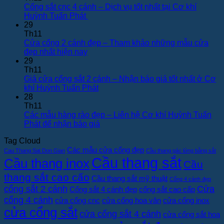
luận
Cổng sắt cnc 4 cánh – Dịch vụ tốt nhất tại Cơ khí
ở
Không
Huỳnh Tuấn Phát
Mẫu
có
29
cổng
bình
Th11
sắt
luận
Cửa cổng 2 cánh đẹp – Tham khảo những mẫu cửa
cnc
ở
Không
đẹp nhất hiện nay
4
Cổng
có
29
cánh
sắt
bình
Th11
hiện
cnc
luận
Giá cửa cổng sắt 2 cánh – Nhận báo giá tốt nhất ở Cơ
đại
ở
4
Không
khí Huỳnh Tuấn Phát
tại
Cửa
cánh
có
28
Cơ
cổng
–
bình
Th11
khí
2
Dịch
luận
Các mẫu hàng rào đẹp – Liên hệ Cơ khí Huỳnh Tuấn
Huỳnh
cánh
vụ
ở
Không
Phát để nhận báo giá
Tuấn
đẹp
tốt
Giá
có
Tag Cloud
Phát
–
nhất
cửa
bình
Các mẫu cửa cổng đẹp
Tham
tại
cổng
luận
Cau Thang Sat Don Gian
Cầu thang gác lửng bằng sắt
khảo
Cơ
Cầu thang sắt
sắt
ở
Cầu thang inox
Cầu
những
khí
2
Các
thang sắt cao cấo
mẫu
Huỳnh
cánh
mẫu
Cầu thang sắt mỹ thuật
Cổng 4 cánh đẹp
cửa
Tuấn
–
hàng
cổng sắt 2 cánh
Cửa
Cổng sắt 4 cánh đẹp
cổng sắt cao cấp
đẹp
Phát
Nhận
rào
cổng 4 cánh
cửa cổng cnc
cửa cổng hoa văn
cửa cổng inox
nhất
báo
đẹp
cửa cổng sắt
cửa cổng sắt 4 cánh
hiện
giá
–
cửa cổng sắt hoa
nay
tốt
Liên