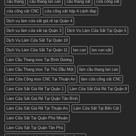
cầu thang
cầu thang lan can
cầu thang sắt
cửa cổng sắt
tốt
nhất
cửa cổng sắt CNC
cửa cổng sắt hộp 4 cánh đẹp
ở
Cơ
khí
Dịch vụ làm cửa sắt giá rẻ tại Quận 4
Huỳnh
Tuấn
Dịch vụ làm cửa sắt tại Quận 3
Dịch Vụ Làm Cửa Sắt Tại Quận 5
Phát
Dịch Vụ Làm Cửa Sắt Tại Quận 10
Dịch Vụ Làm Cửa Sắt Tại Quận 11
lan can
lan can sắt
Làm Cầu Thang inox Tại Bình Dương
Làm Cầu Thang inox Tại Thủ Dầu Một
làm cầu thang lan can
Làm Cửa Cổng inox CNC Tại Thuận An
làm cửa cổng sắt CNC
Làm Cửa Sắt Giá Rẻ Tại Quận 1
Làm Cửa Sắt Giá Rẻ Tại Quận 9
Làm Cửa Sắt Giá Rẻ Tại Quận Tân Bình
Làm Cửa Sắt Giá Rẻ Tại Thuận An
Làm Cửa Sắt Tại Bến Cát
Làm Cửa Sắt Tại Quận Phú Nhuận
Làm Cửa Sắt Tại Quận Tân Phú