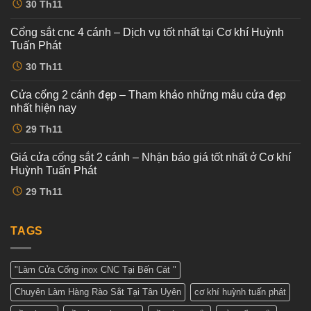
30
Th11
có
bình
luận
Cổng sắt cnc 4 cánh – Dịch vụ tốt nhất tại Cơ khí Huỳnh
ở
Mẫu
Tuấn Phát
cổng
sắt
Không
30
Th11
cnc
có
4
bình
cánh
luận
Cửa cổng 2 cánh đẹp – Tham khảo những mẫu cửa đẹp
ở
hiện
Cổng
đại
nhất hiện nay
sắt
tại
cnc
Không
Cơ
29
Th11
4
có
khí
cánh
bình
Huỳnh
–
luận
Tuấn
Giá cửa cổng sắt 2 cánh – Nhận báo giá tốt nhất ở Cơ khí
ở
Dịch
Phát
Cửa
vụ
Huỳnh Tuấn Phát
cổng
tốt
2
Không
nhất
29
Th11
cánh
có
tại
đẹp
bình
Cơ
–
luận
khí
ở
Tham
Huỳnh
Giá
TAGS
khảo
Tuấn
cửa
những
Phát
cổng
mẫu
sắt
cửa
2
đẹp
"Làm Cửa Cổng inox CNC Tại Bến Cát "
cánh
nhất
–
hiện
Chuyên Làm Hàng Rào Sắt Tại Tân Uyên
cơ khí huỳnh tuấn phát
Nhận
nay
báo
giá