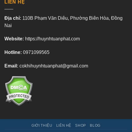
LIÊN HỆ
Địa chỉ:
110B Phạm Văn Diêu, Phường Biên Hòa, Đồng
Nai
Website:
https://huynhtuanphat.com
Hotline:
0971099565
Email:
cokhihuynhtuanphat@gmail.com
GIỚI THIỆU
LIÊN HỆ
SHOP
BLOG