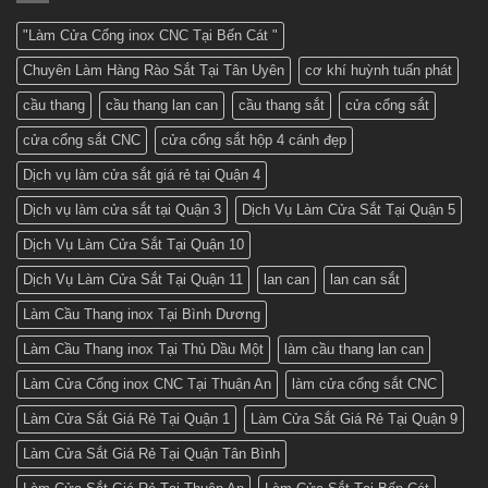
cổng
mẫu
sắt
cửa
2
đẹp
"Làm Cửa Cổng inox CNC Tại Bến Cát "
cánh
nhất
–
hiện
Chuyên Làm Hàng Rào Sắt Tại Tân Uyên
cơ khí huỳnh tuấn phát
Nhận
nay
báo
giá
cầu thang
cầu thang lan can
cầu thang sắt
cửa cổng sắt
tốt
nhất
cửa cổng sắt CNC
cửa cổng sắt hộp 4 cánh đẹp
ở
Cơ
khí
Dịch vụ làm cửa sắt giá rẻ tại Quận 4
Huỳnh
Tuấn
Dịch vụ làm cửa sắt tại Quận 3
Dịch Vụ Làm Cửa Sắt Tại Quận 5
Phát
Dịch Vụ Làm Cửa Sắt Tại Quận 10
Dịch Vụ Làm Cửa Sắt Tại Quận 11
lan can
lan can sắt
Làm Cầu Thang inox Tại Bình Dương
Làm Cầu Thang inox Tại Thủ Dầu Một
làm cầu thang lan can
Làm Cửa Cổng inox CNC Tại Thuận An
làm cửa cổng sắt CNC
Làm Cửa Sắt Giá Rẻ Tại Quận 1
Làm Cửa Sắt Giá Rẻ Tại Quận 9
Làm Cửa Sắt Giá Rẻ Tại Quận Tân Bình