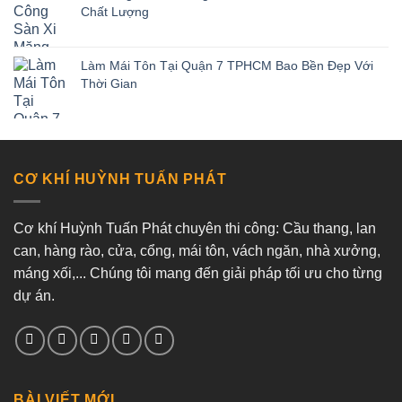
Chất Lượng
Làm Mái Tôn Tại Quận 7 TPHCM Bao Bền Đẹp Với
Thời Gian
CƠ KHÍ HUỲNH TUẤN PHÁT
Cơ khí Huỳnh Tuấn Phát chuyên thi công: Cầu thang, lan
can, hàng rào, cửa, cổng, mái tôn, vách ngăn, nhà xưởng,
máng xối,... Chúng tôi mang đến giải pháp tối ưu cho từng
dự án.
BÀI VIẾT MỚI