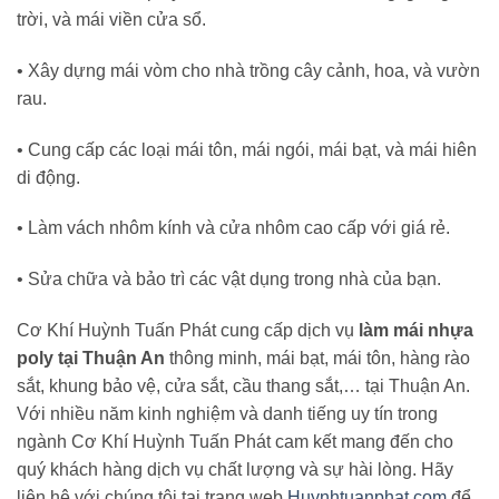
trời, và mái viền cửa sổ.
• Xây dựng mái vòm cho nhà trồng cây cảnh, hoa, và vườn
rau.
• Cung cấp các loại mái tôn, mái ngói, mái bạt, và mái hiên
di động.
• Làm vách nhôm kính và cửa nhôm cao cấp với giá rẻ.
• Sửa chữa và bảo trì các vật dụng trong nhà của bạn.
Cơ Khí Huỳnh Tuấn Phát cung cấp dịch vụ
làm mái nhựa
poly tại Thuận An
thông minh, mái bạt, mái tôn, hàng rào
sắt, khung bảo vệ, cửa sắt, cầu thang sắt,… tại Thuận An.
Với nhiều năm kinh nghiệm và danh tiếng uy tín trong
ngành Cơ Khí Huỳnh Tuấn Phát cam kết mang đến cho
quý khách hàng dịch vụ chất lượng và sự hài lòng. Hãy
liên hệ với chúng tôi tại trang web
Huynhtuanphat.com
để