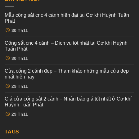
Mẫu cổng sắt cnc 4 cánh hiện đại tại Cơ khí Huỳnh Tuấn
Phát
Không
30
Th11
có
bình
luận
Cổng sắt cnc 4 cánh – Dịch vụ tốt nhất tại Cơ khí Huỳnh
ở
Mẫu
Tuấn Phát
cổng
sắt
Không
30
Th11
cnc
có
4
bình
cánh
luận
Cửa cổng 2 cánh đẹp – Tham khảo những mẫu cửa đẹp
ở
hiện
Cổng
đại
nhất hiện nay
sắt
tại
cnc
Không
Cơ
29
Th11
4
có
khí
cánh
bình
Huỳnh
–
luận
Tuấn
Giá cửa cổng sắt 2 cánh – Nhận báo giá tốt nhất ở Cơ khí
ở
Dịch
Phát
Cửa
vụ
Huỳnh Tuấn Phát
cổng
tốt
2
Không
nhất
29
Th11
cánh
có
tại
đẹp
bình
Cơ
–
luận
khí
ở
Tham
Huỳnh
Giá
TAGS
khảo
Tuấn
cửa
những
Phát