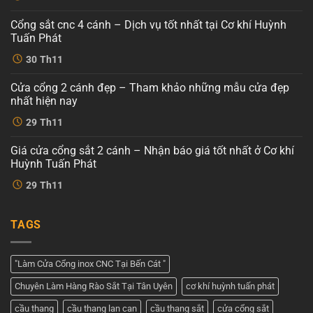
bình
luận
Cổng sắt cnc 4 cánh – Dịch vụ tốt nhất tại Cơ khí Huỳnh
ở
Mẫu
Tuấn Phát
cổng
sắt
Không
30
Th11
cnc
có
4
bình
cánh
luận
Cửa cổng 2 cánh đẹp – Tham khảo những mẫu cửa đẹp
ở
hiện
Cổng
đại
nhất hiện nay
sắt
tại
cnc
Không
Cơ
29
Th11
4
có
khí
cánh
bình
Huỳnh
–
luận
Tuấn
Giá cửa cổng sắt 2 cánh – Nhận báo giá tốt nhất ở Cơ khí
ở
Dịch
Phát
Cửa
vụ
Huỳnh Tuấn Phát
cổng
tốt
2
Không
nhất
29
Th11
cánh
có
tại
đẹp
bình
Cơ
–
luận
khí
ở
Tham
Huỳnh
TAGS
Giá
khảo
Tuấn
cửa
những
Phát
cổng
mẫu
sắt
cửa
2
đẹp
"Làm Cửa Cổng inox CNC Tại Bến Cát "
cánh
nhất
–
hiện
Chuyên Làm Hàng Rào Sắt Tại Tân Uyên
cơ khí huỳnh tuấn phát
Nhận
nay
báo
giá
cầu thang
cầu thang lan can
cầu thang sắt
cửa cổng sắt