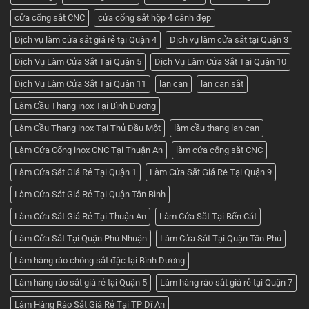
tốt
nhất
cửa cổng sắt CNC
cửa cổng sắt hộp 4 cánh đẹp
ở
Cơ
khí
Dịch vụ làm cửa sắt giá rẻ tại Quận 4
Dịch vụ làm cửa sắt tại Quận 3
Huỳnh
Tuấn
Dịch Vụ Làm Cửa Sắt Tại Quận 5
Dịch Vụ Làm Cửa Sắt Tại Quận 10
Phát
Dịch Vụ Làm Cửa Sắt Tại Quận 11
lan can
lan can sắt
Làm Cầu Thang inox Tại Bình Dương
Làm Cầu Thang inox Tại Thủ Dầu Một
làm cầu thang lan can
Làm Cửa Cổng inox CNC Tại Thuận An
làm cửa cổng sắt CNC
Làm Cửa Sắt Giá Rẻ Tại Quận 1
Làm Cửa Sắt Giá Rẻ Tại Quận 9
Làm Cửa Sắt Giá Rẻ Tại Quận Tân Bình
Làm Cửa Sắt Giá Rẻ Tại Thuận An
Làm Cửa Sắt Tại Bến Cát
Làm Cửa Sắt Tại Quận Phú Nhuận
Làm Cửa Sắt Tại Quận Tân Phú
Làm hàng rào chông sắt đặc tại Bình Dương
Làm hàng rào sắt giá rẻ tại Quận 5
Làm hàng rào sắt giá rẻ tại Quận 7
Làm Hàng Rào Sắt Giá Rẻ Tại TP Dĩ An