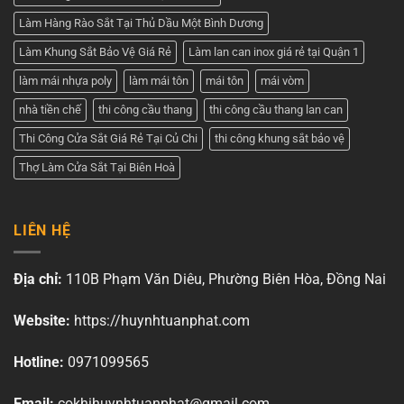
Làm Hàng Rào Sắt Tại Thủ Dầu Một Bình Dương
Làm Khung Sắt Bảo Vệ Giá Rẻ
Làm lan can inox giá rẻ tại Quận 1
làm mái nhựa poly
làm mái tôn
mái tôn
mái vòm
nhà tiền chế
thi công cầu thang
thi công cầu thang lan can
Thi Công Cửa Sắt Giá Rẻ Tại Củ Chi
thi công khung sắt bảo vệ
Thợ Làm Cửa Sắt Tại Biên Hoà
LIÊN HỆ
Địa chỉ:
110B Phạm Văn Diêu, Phường Biên Hòa, Đồng Nai
Website:
https://huynhtuanphat.com
Hotline:
0971099565
Email:
cokhihuynhtuanphat@gmail.com