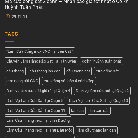
Giá cửa cổng sắt 2 cánh – Nhận báo giá tốt nhất ở Cơ khí
ở
Dịch
Phát
Cửa
vụ
Huỳnh Tuấn Phát
cổng
tốt
2
Không
nhất
29
Th11
cánh
có
tại
đẹp
bình
Cơ
–
luận
khí
ở
Tham
Huỳnh
TAGS
Giá
khảo
Tuấn
cửa
những
Phát
cổng
mẫu
sắt
cửa
2
đẹp
"Làm Cửa Cổng inox CNC Tại Bến Cát "
cánh
nhất
–
hiện
Chuyên Làm Hàng Rào Sắt Tại Tân Uyên
cơ khí huỳnh tuấn phát
Nhận
nay
báo
giá
cầu thang
cầu thang lan can
cầu thang sắt
cửa cổng sắt
tốt
nhất
cửa cổng sắt CNC
cửa cổng sắt hộp 4 cánh đẹp
ở
Cơ
khí
Dịch vụ làm cửa sắt giá rẻ tại Quận 4
Dịch vụ làm cửa sắt tại Quận 3
Huỳnh
Tuấn
Dịch Vụ Làm Cửa Sắt Tại Quận 5
Dịch Vụ Làm Cửa Sắt Tại Quận 10
Phát
Dịch Vụ Làm Cửa Sắt Tại Quận 11
lan can
lan can sắt
Làm Cầu Thang inox Tại Bình Dương
Làm Cầu Thang inox Tại Thủ Dầu Một
làm cầu thang lan can