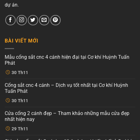
dự án.
BÀI VIẾT MỚI
Mẫu cổng sắt cnc 4 cánh hiện đại tại Cơ khí Huỳnh Tuấn
Phát
Không
30
Th11
có
bình
luận
Cổng sắt cnc 4 cánh – Dịch vụ tốt nhất tại Cơ khí Huỳnh
ở
Mẫu
Tuấn Phát
cổng
sắt
Không
30
Th11
cnc
có
4
bình
cánh
luận
Cửa cổng 2 cánh đẹp – Tham khảo những mẫu cửa đẹp
ở
hiện
Cổng
đại
nhất hiện nay
sắt
tại
cnc
Không
Cơ
29
Th11
4
có
khí
cánh
bình
Huỳnh
–
luận
Tuấn