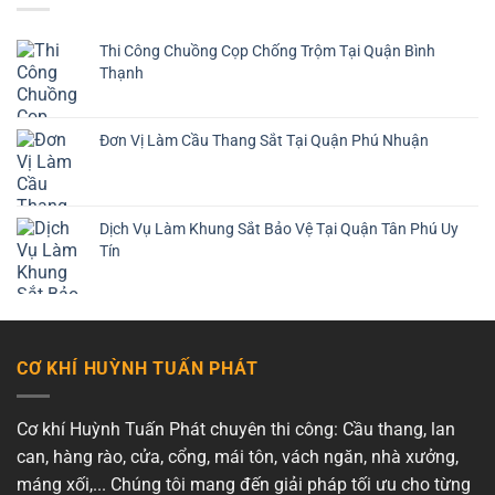
Thi Công Chuồng Cọp Chống Trộm Tại Quận Bình
Thạnh
Đơn Vị Làm Cầu Thang Sắt Tại Quận Phú Nhuận
Dịch Vụ Làm Khung Sắt Bảo Vệ Tại Quận Tân Phú Uy
Tín
CƠ KHÍ HUỲNH TUẤN PHÁT
Cơ khí Huỳnh Tuấn Phát chuyên thi công: Cầu thang, lan
can, hàng rào, cửa, cổng, mái tôn, vách ngăn, nhà xưởng,
máng xối,... Chúng tôi mang đến giải pháp tối ưu cho từng