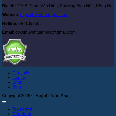
Địa chỉ:
110B Phạm Văn Diêu, Phường Biên Hòa, Đồng Nai
Website:
https://huynhtuanphat.com
Hotline:
0971099565
Email:
cokhihuynhtuanphat@gmail.com
Giới thiệu
Liên hệ
Shop
Blog
Copyright 2026 ©
Huỳnh Tuấn Phát
Trang chủ
Giới thiệu