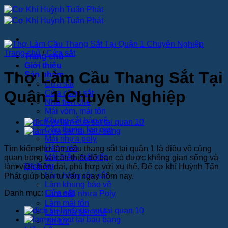
Bỏ
qua
nội
dung
Trang chủ
/
Cửa sắt
Trang chủ
Giới thiệu
Thợ Làm Cầu Thang Sắt Tại
Sản phẩm
Cửa sắt
Quận 1 Chuyên Nghiệp
Cửa cổng sắt
Nhà tiền chế
Mái vòm, mái tôn
Khung sắt bảo vệ
Cầu thang, lan can
Mái nhựa poly
Hàng rào
Tìm kiếm thợ làm cầu thang sắt tại quận 1 là điều vô cùng
Mái hiên, mái xếp
quan trọng và cần thiết để bạn có được không gian sống và
Dịch vụ
làm việc hiện đại, phù hợp với xu thế. Để cơ khí Huỳnh Tấn
Làm hàng rào sắt
Phát giúp bạn tư vấn ngay hôm nay.
Làm khung bảo vệ
Danh mục:
Cửa sắt
Làm mái nhựa Poly
Làm mái tôn
Làm nhà tiền chế
Tin tức