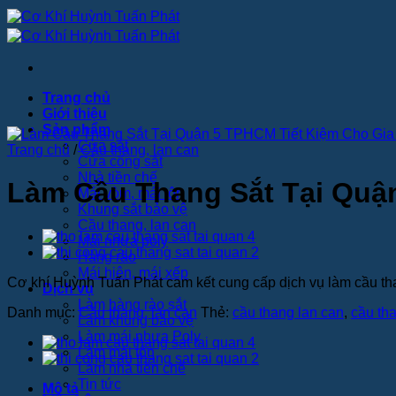
Bỏ
qua
nội
dung
Trang chủ
Giới thiệu
Sản phẩm
Cửa sắt
Trang chủ
/
Cầu thang, lan can
Cửa cổng sắt
Nhà tiền chế
Làm Cầu Thang Sắt Tại Quậ
Mái vòm, mái tôn
Khung sắt bảo vệ
Cầu thang, lan can
Mái nhựa poly
Hàng rào
Mái hiên, mái xếp
Cơ khí Huỳnh Tuấn Phát cam kết cung cấp dịch vụ làm cầu tha
Dịch vụ
Làm hàng rào sắt
Danh mục:
Cầu thang, lan can
Thẻ:
cầu thang lan can
,
cầu th
Làm khung bảo vệ
Làm mái nhựa Poly
Làm mái tôn
Làm nhà tiền chế
Tin tức
Mô tả