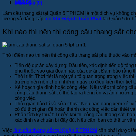
Liên hệ
Đánh giá (0)
Làm cầu thang sắt tại Quận 5 TPHCM là một dịch vụ không chỉ 
lượng và đẳng cấp,
cơ khí Huỳnh Tuấn Phát
tại Quận 5 tự hà
Khi nào thì nên thi công cầu thang sắt ch
Thời điểm nào thì nên thi công cầu thang sắt phụ thuộc vào m
Tiến độ dự án xây dựng: Đầu tiên, xác định tiến độ tổng
phụ thuộc vào giai đoạn nào của dự án. Đảm bảo rằng th
Thời tiết: Thời tiết là một yếu tố quan trọng trong việc 
trường nên nên chọn những ngày có điều kiện thời tiết t
Kế hoạch gia đình hoặc công việc: Nếu việc thi công cầu
công cầu thang sắt có thể tạo ra tiếng ồn và ảnh hưởng 
công việc.
Thời gian bảo trì và sửa chữa: Nếu bạn đang xem xét việ
có đủ thời gian để hoàn thành các công việc cần thiết v
Phân tích kỹ thuật: Trước khi thi công cầu thang sắt, bạn
xác định và chuẩn bị đầy đủ. Nếu cần, bạn có thể tư vấn
Việc
làm cầu thang sắt tại Quận 5 TPHCM
cần phải được lên
quyết định thời điểm phù hợp để thi công cầu thang sắt.