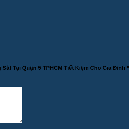
g Sắt Tại Quận 5 TPHCM Tiết Kiệm Cho Gia Đình 