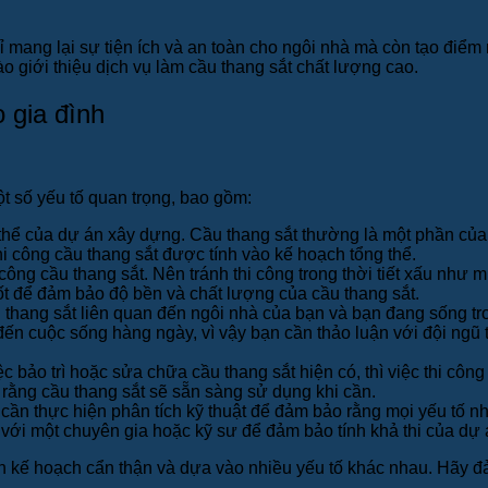
mang lại sự tiện ích và an toàn cho ngôi nhà mà còn tạo điểm 
o giới thiệu dịch vụ làm cầu thang sắt chất lượng cao.
o gia đình
ột số yếu tố quan trọng, bao gồm:
 thể của dự án xây dựng. Cầu thang sắt thường là một phần của 
i công cầu thang sắt được tính vào kế hoạch tổng thể.
thi công cầu thang sắt. Nên tránh thi công trong thời tiết xấu n
ốt để đảm bảo độ bền và chất lượng của cầu thang sắt.
 thang sắt liên quan đến ngôi nhà của bạn và bạn đang sống tr
đến cuộc sống hàng ngày, vì vậy bạn cần thảo luận với đội ngũ 
c bảo trì hoặc sửa chữa cầu thang sắt hiện có, thì việc thi c
à rằng cầu thang sắt sẽ sẵn sàng sử dụng khi cần.
 cần thực hiện phân tích kỹ thuật để đảm bảo rằng mọi yếu tố nh
 với một chuyên gia hoặc kỹ sư để đảm bảo tính khả thi của dự 
 kế hoạch cẩn thận và dựa vào nhiều yếu tố khác nhau. Hãy đả