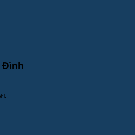
a Đình
phí.