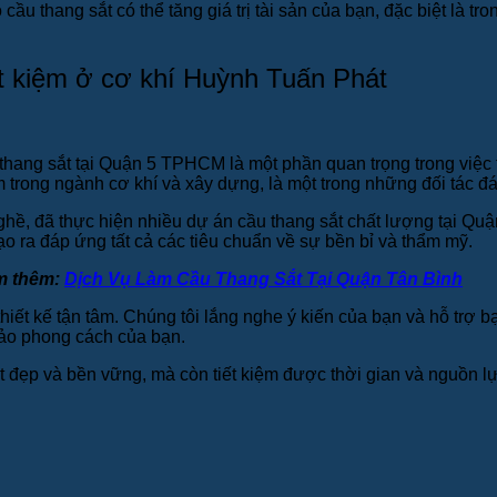
cầu thang sắt có thể tăng giá trị tài sản của bạn, đặc biệt là
t kiệm ở cơ khí Huỳnh Tuấn Phát
u thang sắt tại Quận 5 TPHCM là một phần quan trọng trong việ
trong ngành cơ khí và xây dựng, là một trong những đối tác đá
ề, đã thực hiện nhiều dự án cầu thang sắt chất lượng tại Quận
 ra đáp ứng tất cả các tiêu chuẩn về sự bền bỉ và thẩm mỹ.
m thêm:
Dịch Vụ Làm Cầu Thang Sắt Tại Quận Tân Bình
ết kế tận tâm. Chúng tôi lắng nghe ý kiến của bạn và hỗ trợ bạ
hảo phong cách của bạn.
ắt đẹp và bền vững, mà còn tiết kiệm được thời gian và nguồn l