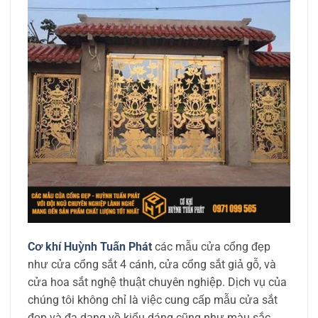
Cơ khí Huỳnh Tuấn Phát
các mẫu cửa cổng đẹp
như cửa cổng sắt 4 cánh, cửa cổng sắt giả gỗ, và
cửa hoa sắt nghệ thuật chuyên nghiệp. Dịch vụ của
chúng tôi không chỉ là việc cung cấp mẫu cửa sắt
đẹp và đa dạng về kiểu dáng cũng như màu sắc