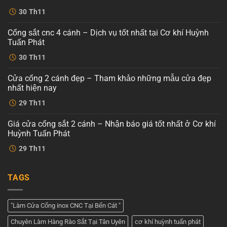
Không
30
Th11
có
bình
luận
Cổng sắt cnc 4 cánh – Dịch vụ tốt nhất tại Cơ khí Huỳnh
ở
Mẫu
Tuấn Phát
cổng
sắt
Không
30
Th11
cnc
có
4
bình
cánh
luận
Cửa cổng 2 cánh đẹp – Tham khảo những mẫu cửa đẹp
ở
hiện
Cổng
đại
nhất hiện nay
sắt
tại
cnc
Không
Cơ
29
Th11
4
có
khí
cánh
bình
Huỳnh
–
luận
Tuấn
Giá cửa cổng sắt 2 cánh – Nhận báo giá tốt nhất ở Cơ khí
ở
Dịch
Phát
Cửa
vụ
Huỳnh Tuấn Phát
cổng
tốt
2
Không
nhất
29
Th11
cánh
có
tại
đẹp
bình
Cơ
–
luận
khí
ở
Tham
Huỳnh
TAGS
Giá
khảo
Tuấn
cửa
những
Phát
cổng
mẫu
sắt
cửa
2
đẹp
"Làm Cửa Cổng inox CNC Tại Bến Cát "
cánh
nhất
–
hiện
Chuyên Làm Hàng Rào Sắt Tại Tân Uyên
cơ khí huỳnh tuấn phát
Nhận
nay