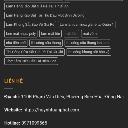
Làm Hàng Rào Sắt Giá Rẻ Tại TP Dĩ An
Làm Hàng Rào Sắt Tại Thủ Dầu Một Bình Dương
Làm Khung Sắt Bảo Vệ Giá Rẻ
Làm lan can inox giá rẻ tại Quận 1
làm mái nhựa poly
làm mái tôn
mái tôn
mái vòm
nhà tiền chế
thi công cầu thang
thi công cầu thang lan can
Thi Công Cửa Sắt Giá Rẻ Tại Củ Chi
thi công khung sắt bảo vệ
Thợ Làm Cửa Sắt Tại Biên Hoà
LIÊN HỆ
Địa chỉ:
110B Phạm Văn Diêu, Phường Biên Hòa, Đồng Nai
Website:
https://huynhtuanphat.com
Hotline:
0971099565