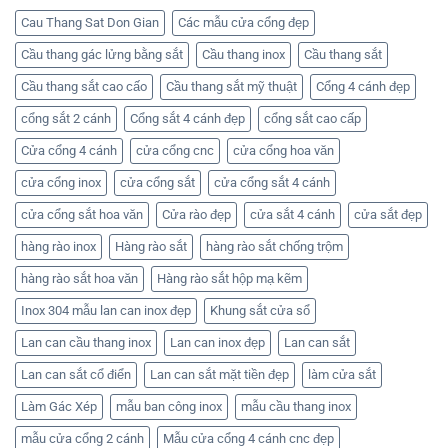
đẹp
–
mẫu
nhất
Nhận
hàng
Cau Thang Sat Don Gian
Các mẫu cửa cổng đẹp
hiện
báo
rào
nay
giá
đẹp
Cầu thang gác lửng bằng sắt
Cầu thang inox
Cầu thang sắt
tốt
–
nhất
Liên
ở
hệ
Cầu thang sắt cao cấo
Cầu thang sắt mỹ thuật
Cổng 4 cánh đẹp
Cơ
Cơ
khí
khí
cổng sắt 2 cánh
Cổng sắt 4 cánh đẹp
cổng sắt cao cấp
Huỳnh
Huỳnh
Tuấn
Tuấn
Phát
Phát
Cửa cổng 4 cánh
cửa cổng cnc
cửa cổng hoa văn
để
nhận
cửa cổng inox
cửa cổng sắt
cửa cổng sắt 4 cánh
báo
giá
cửa cổng sắt hoa văn
Cửa rào đẹp
cửa sắt 4 cánh
cửa sắt đẹp
hàng rào inox
Hàng rào sắt
hàng rào sắt chống trộm
hàng rào sắt hoa văn
Hàng rào sắt hộp mạ kẽm
Inox 304 mẫu lan can inox đẹp
Khung sắt cửa sổ
Lan can cầu thang inox
Lan can inox đẹp
Lan can sắt
Lan can sắt cổ điển
Lan can sắt mặt tiền đẹp
làm cửa sắt
Làm Gác Xép
mẫu ban công inox
mẫu cầu thang inox
mẫu cửa cổng 2 cánh
Mẫu cửa cổng 4 cánh cnc đẹp