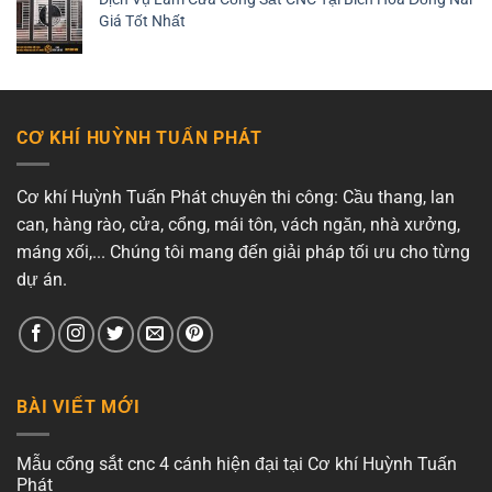
Giá Tốt Nhất
CƠ KHÍ HUỲNH TUẤN PHÁT
Cơ khí Huỳnh Tuấn Phát chuyên thi công: Cầu thang, lan
can, hàng rào, cửa, cổng, mái tôn, vách ngăn, nhà xưởng,
máng xối,... Chúng tôi mang đến giải pháp tối ưu cho từng
dự án.
BÀI VIẾT MỚI
Mẫu cổng sắt cnc 4 cánh hiện đại tại Cơ khí Huỳnh Tuấn
Phát