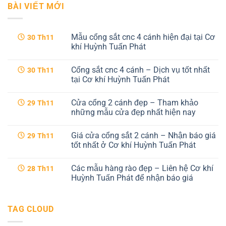
BÀI VIẾT MỚI
Mẫu cổng sắt cnc 4 cánh hiện đại tại Cơ
30
Th11
khí Huỳnh Tuấn Phát
Không
có
Cổng sắt cnc 4 cánh – Dịch vụ tốt nhất
30
Th11
bình
luận
tại Cơ khí Huỳnh Tuấn Phát
ở
Mẫu
Không
cổng
có
Cửa cổng 2 cánh đẹp – Tham khảo
29
Th11
sắt
bình
cnc
luận
những mẫu cửa đẹp nhất hiện nay
4
ở
cánh
Cổng
Không
hiện
sắt
có
Giá cửa cổng sắt 2 cánh – Nhận báo giá
29
Th11
đại
cnc
bình
tại
4
luận
tốt nhất ở Cơ khí Huỳnh Tuấn Phát
Cơ
cánh
ở
khí
–
Cửa
Không
Huỳnh
Dịch
cổng
có
Các mẫu hàng rào đẹp – Liên hệ Cơ khí
28
Th11
Tuấn
vụ
2
bình
Phát
tốt
cánh
luận
Huỳnh Tuấn Phát để nhận báo giá
nhất
đẹp
ở
tại
–
Giá
Không
Cơ
Tham
cửa
có
khí
khảo
cổng
bình
TAG CLOUD
Huỳnh
những
sắt
luận
Tuấn
mẫu
2
ở
Phát
cửa
cánh
Các