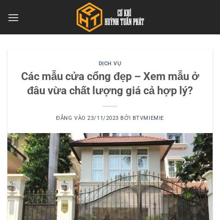
Bỏ
qua
nội
dung
DỊCH VỤ
Các mẫu cửa cổng đẹp – Xem mẫu ở
đâu vừa chất lượng giá cả hợp lý?
ĐĂNG VÀO
23/11/2023
BỞI
BTVMIEMIE