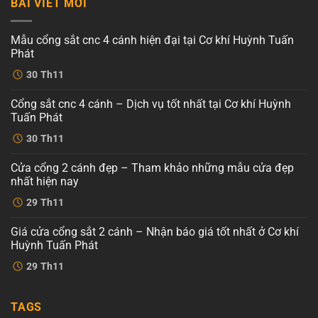
BÀI VIẾT MỚI
Mẫu cổng sắt cnc 4 cánh hiện đại tại Cơ khí Huỳnh Tuấn
Phát
Không
30
Th11
có
bình
luận
Cổng sắt cnc 4 cánh – Dịch vụ tốt nhất tại Cơ khí Huỳnh
ở
Mẫu
Tuấn Phát
cổng
sắt
Không
30
Th11
cnc
có
4
bình
cánh
luận
Cửa cổng 2 cánh đẹp – Tham khảo những mẫu cửa đẹp
ở
hiện
Cổng
đại
nhất hiện nay
sắt
tại
cnc
Không
Cơ
29
Th11
4
có
khí
cánh
bình
Huỳnh
–
luận
Tuấn
Giá cửa cổng sắt 2 cánh – Nhận báo giá tốt nhất ở Cơ khí
ở
Dịch
Phát
Cửa
vụ
Huỳnh Tuấn Phát
cổng
tốt
2
Không
nhất
29
Th11
cánh
có
tại
đẹp
bình
Cơ
–
luận
khí
ở
Tham
Huỳnh
TAGS
Giá
khảo
Tuấn
cửa
những
Phát