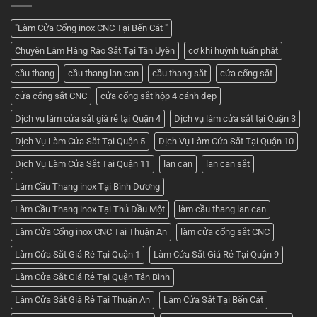
cổng
mẫu
sắt
cửa
2
đẹp
"Làm Cửa Cổng inox CNC Tại Bến Cát "
cánh
nhất
–
hiện
Chuyên Làm Hàng Rào Sắt Tại Tân Uyên
cơ khí huỳnh tuấn phát
Nhận
nay
báo
giá
cầu thang
cầu thang lan can
cầu thang sắt
cửa cổng sắt
tốt
nhất
cửa cổng sắt CNC
cửa cổng sắt hộp 4 cánh đẹp
ở
Cơ
khí
Dịch vụ làm cửa sắt giá rẻ tại Quận 4
Dịch vụ làm cửa sắt tại Quận 3
Huỳnh
Tuấn
Dịch Vụ Làm Cửa Sắt Tại Quận 5
Dịch Vụ Làm Cửa Sắt Tại Quận 10
Phát
Dịch Vụ Làm Cửa Sắt Tại Quận 11
lan can
lan can sắt
Làm Cầu Thang inox Tại Bình Dương
Làm Cầu Thang inox Tại Thủ Dầu Một
làm cầu thang lan can
Làm Cửa Cổng inox CNC Tại Thuận An
làm cửa cổng sắt CNC
Làm Cửa Sắt Giá Rẻ Tại Quận 1
Làm Cửa Sắt Giá Rẻ Tại Quận 9
Làm Cửa Sắt Giá Rẻ Tại Quận Tân Bình
Làm Cửa Sắt Giá Rẻ Tại Thuận An
Làm Cửa Sắt Tại Bến Cát