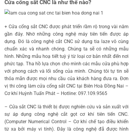
Cửa cổng sắt CNC là như thế nào?
+ Cửa cổng sắt CNC được phát triển rầm rộ trong vài năm
gần đây. Nhờ những công nghệ máy tiên tiến được áp
dụng. Đó là công nghệ cắt CNC sử dụng tia laze vô cùng
chuẩn xác và nhanh chóng. Chúng ta sẽ có những mẫu
hình. Những mẫu hoạ tiết tuỳ ý từ loại cơ bản nhất đến nơi
phức tạp. Tha hồ lựa chọn cho mình các mẫu cửa phù hợp
với phong cách và lối sống của mình. Chúng tôi tự tin sẽ
thỏa mãn được mọi nhu cầu của khách hàng đưa ra. Đơn
vị thi công làm cửa cổng sắt CNC tại Biên Hoà Đồng Nai –
Cơ khí Huỳnh Tuấn Phát – Hotline: 097.109.9565
– Cửa sắt CNC là thiết bị được nghiên cứu và sản xuất với
sự áp dụng công nghệ cắt gọt cơ khí tiên tiến CNC.
(Computer Numerical Control – Cơ khí chế tạo điều khiển
từ xa bởi máy vi tính). Đây là công nghệ đã được hình