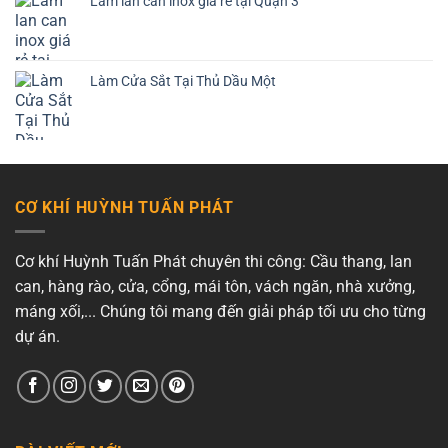
Làm lan can inox giá rẻ tại Quận 3
Làm Cửa Sắt Tại Thủ Dầu Một
CƠ KHÍ HUỲNH TUẤN PHÁT
Cơ khí Huỳnh Tuấn Phát chuyên thi công: Cầu thang, lan
can, hàng rào, cửa, cổng, mái tôn, vách ngăn, nhà xưởng,
máng xối,... Chúng tôi mang đến giải pháp tối ưu cho từng
dự án.