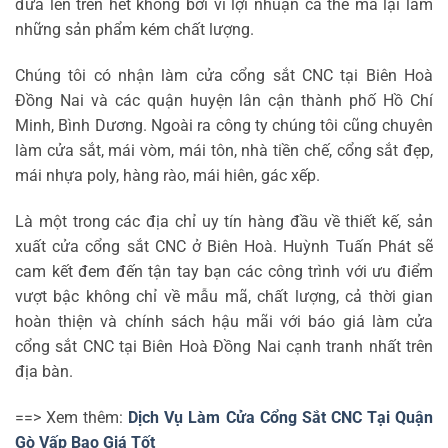
đưa lên trên hết không bởi vì lợi nhuận cá thể mà lại làm
những sản phẩm kém chất lượng.
Chúng tôi có nhận làm cửa cổng sắt CNC tại Biên Hoà
Đồng Nai và các quận huyện lân cận thành phố Hồ Chí
Minh, Bình Dương. Ngoài ra công ty chúng tôi cũng chuyên
làm cửa sắt, mái vòm, mái tôn, nhà tiền chế, cổng sắt đẹp,
mái nhựa poly, hàng rào, mái hiên, gác xếp.
Là một trong các địa chỉ uy tín hàng đầu về thiết kế, sản
xuất cửa cổng sắt CNC ở Biên Hoà. Huỳnh Tuấn Phát sẽ
cam kết đem đến tận tay bạn các công trình với ưu điểm
vượt bậc không chỉ về mẫu mã, chất lượng, cả thời gian
hoàn thiện và chính sách hậu mãi với báo giá làm cửa
cổng sắt CNC tại Biên Hoà Đồng Nai cạnh tranh nhất trên
địa bàn.
==> Xem thêm:
Dịch Vụ Làm Cửa Cổng Sắt CNC Tại Quận
Gò Vấp Bao Giá Tốt