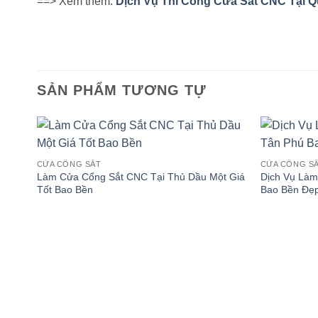
==> Xem thêm:
Dịch Vụ Thi Công Cửa Sắt CNC Tại 
SẢN PHẨM TƯƠNG TỰ
CỬA CỔNG SẮT
CỬA CỔNG S
Làm Cửa Cổng Sắt CNC Tại Thủ Dầu Một Giá
Dịch Vụ Làm
Tốt Bao Bền
Bao Bền Đẹp