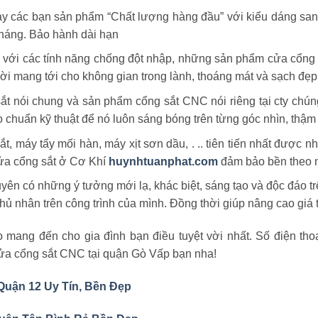
y các bạn sản phẩm “Chất lượng hàng đầu” với kiểu dáng sang t
 tháng. Bảo hành dài hạn
 với các tính năng chống đột nhập, những sản phẩm cửa cổng 
i mang tới cho không gian trong lành, thoáng mát và sạch đẹp
ói chung và sản phẩm cổng sắt CNC nói riêng tại cty chúng tôi
 chuẩn kỹ thuật để nó luôn sáng bóng trên từng góc nhìn, thậm c
 máy tẩy mối hàn, máy xịt sơn dầu, . .. tiên tiến nhất được nh
ửa cổng sắt ở Cơ Khí
huynhtuanphat.com
đảm bảo bền theo n
yên có những ý tưởng mới lạ, khác biệt, sáng tạo và độc đáo
chủ nhân trên công trình của mình. Đồng thời giúp nâng cao giá 
o mang đến cho gia đình bạn điều tuyệt vời nhất. Số điện th
m cửa cổng sắt CNC tại quận Gò Vấp bạn nha!
Quận 12 Uy Tín, Bền Đẹp