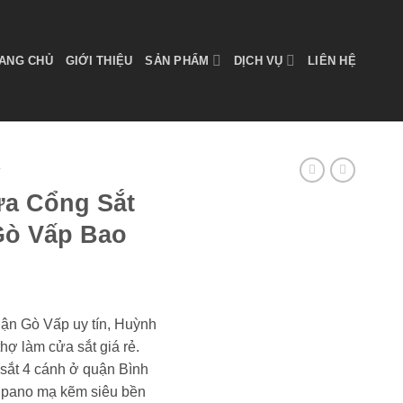
ANG CHỦ
GIỚI THIỆU
SẢN PHẨM
DỊCH VỤ
LIÊN HỆ
T
ửa Cổng Sắt
Gò Vấp Bao
ận Gò Vấp uy tín, Huỳnh
ợ làm cửa sắt giá rẻ.
 sắt 4 cánh ở quận Bình
t pano mạ kẽm siêu bền