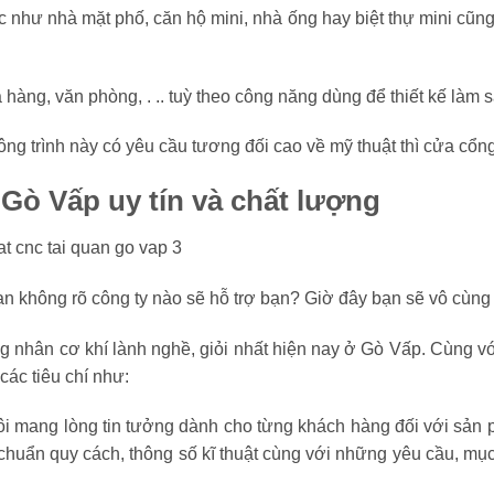
hư nhà mặt phố, căn hộ mini, nhà ống hay biệt thự mini cũng c
 hàng, văn phòng, . .. tuỳ theo công năng dùng để thiết kế làm
 trình này có yêu cầu tương đối cao về mỹ thuật thì cửa cổng 
Gò Vấp uy tín và chất lượng
 không rõ công ty nào sẽ hỗ trợ bạn? Giờ đây bạn sẽ vô cùng 
g nhân cơ khí lành nghề, giỏi nhất hiện nay ở Gò Vấp. Cùng v
ác tiêu chí như:
 tôi mang lòng tin tưởng dành cho từng khách hàng đối với sản
huẩn quy cách, thông số kĩ thuật cùng với những yêu cầu, mục