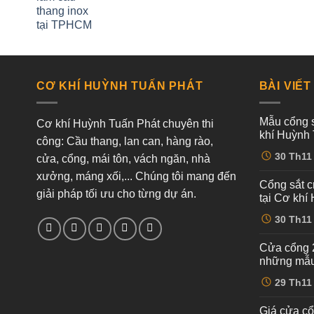
CƠ KHÍ HUỲNH TUẤN PHÁT
BÀI VIẾT
Mẫu cổng s
Cơ khí Huỳnh Tuấn Phát chuyên thi
khí Huỳnh 
công: Cầu thang, lan can, hàng rào,
Không
30
Th11
cửa, cổng, mái tôn, vách ngăn, nhà
có
bình
xưởng, máng xối,... Chúng tôi mang đến
luận
Cổng sắt c
ở
giải pháp tối ưu cho từng dự án.
Mẫu
tại Cơ khí
cổng
sắt
Không
30
Th11
cnc
có
4
bình
cánh
luận
Cửa cổng 
ở
hiện
Cổng
đại
những mẫu
sắt
tại
cnc
Không
Cơ
29
Th11
4
có
khí
cánh
bình
Huỳnh
–
luận
Tuấn
Giá cửa cổ
ở
Dịch
Phát