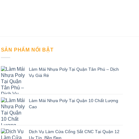
CỬA 
Dịch
Tinh
SẢN PHẨM NỔI BẬT
Làm Mái Nhựa Poly Tại Quận Tân Phú – Dịch
Vụ Giá Rẻ
Làm Mái Nhựa Poly Tại Quận 10 Chất Lượng
Cao
Dịch Vụ Làm Cửa Cổng Sắt CNC Tại Quận 12
Uy Tín, Bền Đẹp