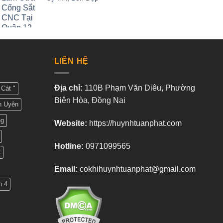
LIÊN HỆ
Địa chỉ:
110B Phạm Văn Diêu, Phường
Cát "
Biên Hòa, Đồng Nai
n Uyên
ng
Website:
https://huynhtuanphat.com
Hotline:
0971099565
C
Email:
cokhihuynhtuanphat@gmail.com
n 4