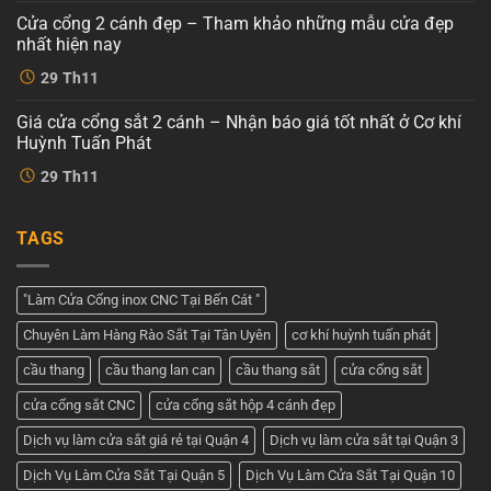
cánh
luận
Cửa cổng 2 cánh đẹp – Tham khảo những mẫu cửa đẹp
ở
hiện
Cổng
đại
nhất hiện nay
sắt
tại
cnc
Không
Cơ
29
Th11
4
có
khí
cánh
bình
Huỳnh
–
luận
Tuấn
Giá cửa cổng sắt 2 cánh – Nhận báo giá tốt nhất ở Cơ khí
ở
Dịch
Phát
Cửa
vụ
Huỳnh Tuấn Phát
cổng
tốt
2
Không
nhất
29
Th11
cánh
có
tại
đẹp
bình
Cơ
–
luận
khí
ở
Tham
Huỳnh
TAGS
Giá
khảo
Tuấn
cửa
những
Phát
cổng
mẫu
sắt
cửa
2
đẹp
"Làm Cửa Cổng inox CNC Tại Bến Cát "
cánh
nhất
–
hiện
Chuyên Làm Hàng Rào Sắt Tại Tân Uyên
cơ khí huỳnh tuấn phát
Nhận
nay
báo
giá
cầu thang
cầu thang lan can
cầu thang sắt
cửa cổng sắt
tốt
nhất
cửa cổng sắt CNC
cửa cổng sắt hộp 4 cánh đẹp
ở
Cơ
khí
Dịch vụ làm cửa sắt giá rẻ tại Quận 4
Dịch vụ làm cửa sắt tại Quận 3
Huỳnh
Tuấn
Dịch Vụ Làm Cửa Sắt Tại Quận 5
Dịch Vụ Làm Cửa Sắt Tại Quận 10
Phát