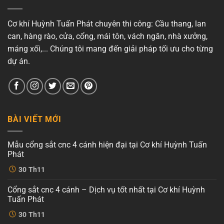
Cơ khí Huỳnh Tuấn Phát chuyên thi công: Cầu thang, lan
can, hàng rào, cửa, cổng, mái tôn, vách ngăn, nhà xưởng,
máng xối,... Chúng tôi mang đến giải pháp tối ưu cho từng
dự án.
BÀI VIẾT MỚI
Mẫu cổng sắt cnc 4 cánh hiện đại tại Cơ khí Huỳnh Tuấn
Phát
Không
30
Th11
có
bình
luận
Cổng sắt cnc 4 cánh – Dịch vụ tốt nhất tại Cơ khí Huỳnh
ở
Mẫu
Tuấn Phát
cổng
sắt
Không
30
Th11
cnc
có
4
bình