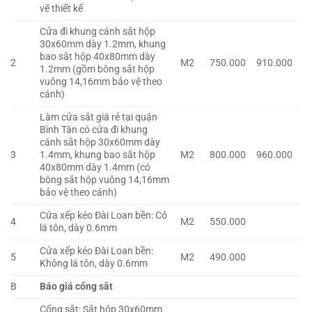
vẽ thiết kế
Cửa đi khung cánh sắt hộp
30x60mm dày 1.2mm, khung
bao sắt hộp 40x80mm dày
2
M2
750.000
910.000
1.2mm (gồm bông sắt hộp
vuông 14,16mm bảo vệ theo
cánh)
Làm cửa sắt giá rẻ tại quận
Bình Tân có cửa đi khung
cánh sắt hộp 30x60mm dày
3
1.4mm, khung bao sắt hộp
M2
800.000
960.000
40x80mm dày 1.4mm (có
bông sắt hộp vuông 14,16mm
bảo vệ theo cánh)
Cửa xếp kéo Đài Loan bền: Có
4
M2
550.000
lá tôn, dày 0.6mm
Cửa xếp kéo Đài Loan bền:
5
M2
490.000
Không lá tôn, dày 0.6mm
B
Báo giá cổng sắt
Cổng sắt: Sắt hộp 30x60mm