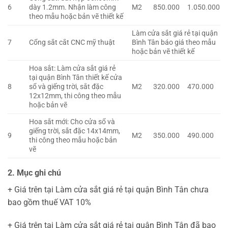
6
dày 1.2mm. Nhận làm công
M2
850.000
1.050.000
theo mẫu hoặc bản vẽ thiết kế
Làm cửa sắt giá rẻ tại quận
7
Cổng sắt cắt CNC mỹ thuật
Bình Tân báo giá theo mẫu
hoặc bản vẽ thiết kế
Hoa sắt: Làm cửa sắt giá rẻ
tại quận Bình Tân thiết kế cửa
8
sổ và giếng trời, sắt đặc
M2
320.000
470.000
12x12mm, thi công theo mẫu
hoặc bản vẽ
Hoa sắt mới: Cho cửa sổ và
giếng trời, sắt đặc 14x14mm,
9
M2
350.000
490.000
thi công theo mẫu hoặc bản
vẽ
2. Mục ghi chú
+ Giá trên tại Làm cửa sắt giá rẻ tại quận Bình Tân chưa
bao gồm thuế VAT 10%
+ Giá trên tại Làm cửa sắt giá rẻ tại quận Bình Tân đã bao