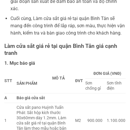
giai đoạn sản xuất để đảm bảo an toàn và độ chính
xác.
Cuối cùng, Làm cửa sắt giá rẻ tại quận Bình Tân sẽ
mang đến công trình để lắp ráp, sơn màu, thực hiện vận
hành, kiểm tra và bàn giao công trình cho khách hàng.
Làm cửa sắt giá rẻ tại quận Bình Tân giá cạnh
tranh
1. Mục báo giá
ĐƠN GIÁ (VNĐ)
MÔ TẢ
STT
ĐVT
Sơn
Sơn tĩnh
SẢN PHẨM
chống gỉ
điện
A
Báo giá cửa sắt
Cửa sắt pano Huỳnh Tuấn
Phát: Sắt hộp kích thước
30x60mm dày 1.2mm. Làm
1
M2
900.000
1.100.000
cửa sắt giá rẻ tại quận Bình
Tân làm theo mẫu hoặc bản