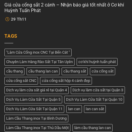
–
luận
Tuấn
Giá cửa cổng sắt 2 cánh – Nhận báo giá tốt nhất ở Cơ khí
ở
Dịch
Phát
Cửa
vụ
Huỳnh Tuấn Phát
cổng
tốt
2
Không
nhất
29
Th11
cánh
có
tại
đẹp
bình
Cơ
–
luận
khí
ở
Tham
Huỳnh
TAGS
Giá
khảo
Tuấn
cửa
những
Phát
cổng
mẫu
sắt
cửa
2
đẹp
"Làm Cửa Cổng inox CNC Tại Bến Cát "
cánh
nhất
–
hiện
Chuyên Làm Hàng Rào Sắt Tại Tân Uyên
cơ khí huỳnh tuấn phát
Nhận
nay
báo
giá
cầu thang
cầu thang lan can
cầu thang sắt
cửa cổng sắt
tốt
nhất
cửa cổng sắt CNC
cửa cổng sắt hộp 4 cánh đẹp
ở
Cơ
khí
Dịch vụ làm cửa sắt giá rẻ tại Quận 4
Dịch vụ làm cửa sắt tại Quận 3
Huỳnh
Tuấn
Dịch Vụ Làm Cửa Sắt Tại Quận 5
Dịch Vụ Làm Cửa Sắt Tại Quận 10
Phát
Dịch Vụ Làm Cửa Sắt Tại Quận 11
lan can
lan can sắt
Làm Cầu Thang inox Tại Bình Dương
Làm Cầu Thang inox Tại Thủ Dầu Một
làm cầu thang lan can