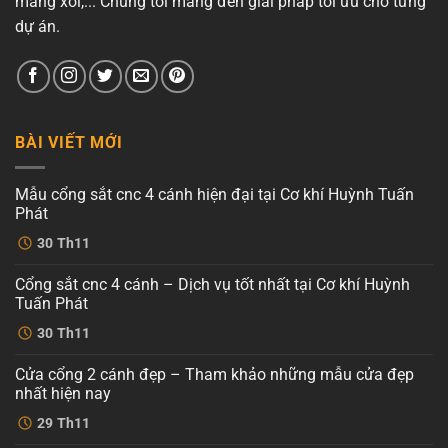
máng xối,... Chúng tôi mang đến giải pháp tối ưu cho từng
dự án.
BÀI VIẾT MỚI
Mẫu cổng sắt cnc 4 cánh hiện đại tại Cơ khí Huỳnh Tuấn
Phát
Không
30
Th11
có
bình
luận
Cổng sắt cnc 4 cánh – Dịch vụ tốt nhất tại Cơ khí Huỳnh
ở
Mẫu
Tuấn Phát
cổng
sắt
Không
30
Th11
cnc
có
4
bình
cánh
luận
Cửa cổng 2 cánh đẹp – Tham khảo những mẫu cửa đẹp
ở
hiện
Cổng
đại
nhất hiện nay
sắt
tại
cnc
Không
Cơ
29
Th11
4
có
khí
cánh
bình
Huỳnh