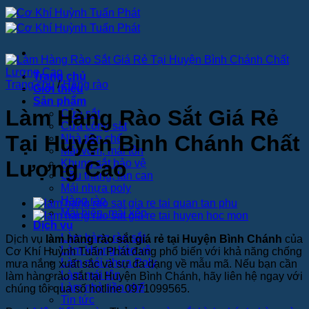
Bỏ
qua
nội
dung
Trang chủ
Trang chủ
/
Hàng rào
Giới thiệu
Sản phẩm
Làm Hàng Rào Sắt Giá Rẻ
Cửa sắt
Cửa cổng sắt
Tại Huyện Bình Chánh Chất
Nhà tiền chế
Mái vòm, mái tôn
Lượng Cao
Khung sắt bảo vệ
Cầu thang, lan can
Mái nhựa poly
Hàng rào
Mái hiên, mái xếp
Dịch vụ
Làm hàng rào sắt
Dịch vụ
làm hàng rào sắt giá rẻ tại Huyện Bình Chánh
của
Làm khung bảo vệ
Cơ Khí Huỳnh Tuấn Phát đang phổ biến với khả năng chống
Làm mái nhựa Poly
mưa nắng xuất sắc và sự đa dạng về mẫu mã. Nếu bạn cần
Làm mái tôn
làm hàng rào sắt tại Huyện Bình Chánh, hãy liên hệ ngay với
Làm nhà tiền chế
chúng tôi qua số hotline 0971099565.
Tin tức