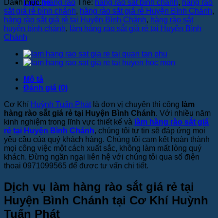
Danh mục:
Hàng rào
Thẻ:
hàng rào sắt bình chánh
,
hàng rào
Liên hệ
sắt giá rẻ bình chánh
,
hàng rào sắt giá rẻ Huyện Bình Chánh
,
hàng rào sắt giá rẻ tại Huyện Bình Chánh
,
hàng rào sắt
huyện bình chánh
,
làm hàng rào sắt giá rẻ tại Huyện Bình
Chánh
Mô tả
Đánh giá (0)
Cơ Khí
Huỳnh Tuấn Phát
là đơn vị chuyên thi công
làm
hàng rào sắt giá rẻ tại Huyện Bình Chánh
. Với nhiều năm
kinh nghiệm trong lĩnh vực thiết kế và
làm hàng rào sắt giá
rẻ tại Huyện Bình Chánh
, chúng tôi tự tin sẽ đáp ứng mọi
yêu cầu của quý khách hàng. Chúng tôi cam kết hoàn thành
mọi công việc một cách xuất sắc, không làm mất lòng quý
khách. Đừng ngần ngại liên hệ với chúng tôi qua số điện
thoại 0971099565 để được tư vấn chi tiết.
Dịch vụ làm hàng rào sắt giá rẻ tại
Huyện Bình Chánh tại Cơ Khí Huỳnh
Tuấn Phát