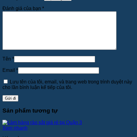
Đánh giá của bạn
*
Tên
*
Email
*
Lưu tên của tôi, email, và trang web trong trình duyệt này
cho lần bình luận kế tiếp của tôi.
Sản phẩm tương tự
Xem nhanh