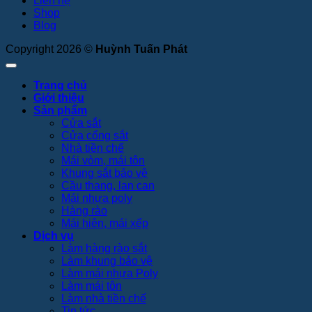
Liên hệ
Shop
Blog
Copyright 2026 ©
Huỳnh Tuấn Phát
Trang chủ
Giới thiệu
Sản phẩm
Cửa sắt
Cửa cổng sắt
Nhà tiền chế
Mái vòm, mái tôn
Khung sắt bảo vệ
Cầu thang, lan can
Mái nhựa poly
Hàng rào
Mái hiên, mái xếp
Dịch vụ
Làm hàng rào sắt
Làm khung bảo vệ
Làm mái nhựa Poly
Làm mái tôn
Làm nhà tiền chế
Tin tức