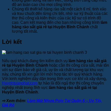
không gian sống và làm việc, đồng thời cung cấp mức
độ an toàn cao cho mọi công trình.
Chúng tôi thiết kế hàng rào sắt một cách tỉ mỉ, tinh xảo
và trau chuốt đến từng chi tiết, nhờ sự kỹ thuật của các
thợ thủ công và kiến thức của các kỹ sư có trình độ
cao. Cam kết mang đến cho bạn những công trình
làm
hàng rào sắt giá rẻ tại Huyện Bình Chánh
chất
lượng tốt nhất.
Lời kết
Nếu quý khách đang tìm kiếm dịch vụ
làm hàng rào sắt giá
rẻ tại Huyện Bình Chánh
hoặc cần thi công cửa sắt, mái tôn
với sự đảm bảo về giá cả, uy tín và chất lượng tại khu vực
này, chúng tôi xin gửi lời mời hợp tác tới quý khách hàng.
Với kinh nghiệm dày dặn trong lĩnh vực cơ khí và xây dựng,
Huynhtuanphat.com
tự hào là đội ngũ thợ thi công chuyên
nghiệp nhất trong lĩnh vực
làm hàng rào sắt giá rẻ tại
Huyện Bình Chánh
.
⇨ Xem thêm:
Làm Mái Nhựa Poly Tại Quận 6 – Uy Tín,
Giá Rẻ