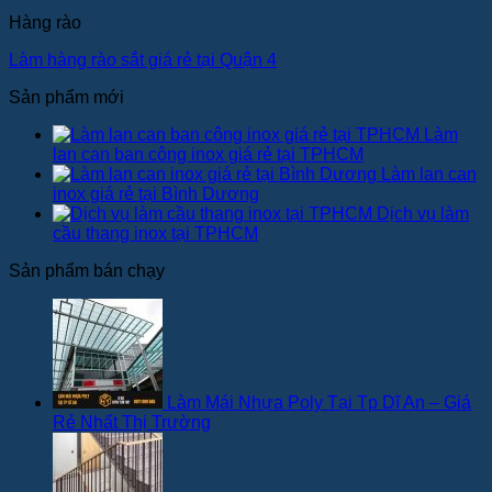
Hàng rào
Làm hàng rào sắt giá rẻ tại Quận 4
Sản phẩm mới
Làm
lan can ban công inox giá rẻ tại TPHCM
Làm lan can
inox giá rẻ tại Bình Dương
Dịch vụ làm
cầu thang inox tại TPHCM
Sản phẩm bán chạy
Làm Mái Nhựa Poly Tại Tp Dĩ An – Giá
Rẻ Nhất Thị Trường