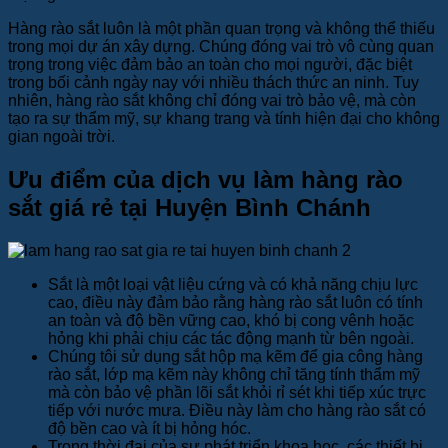
Hàng rào sắt luôn là một phần quan trọng và không thể thiếu
trong mọi dự án xây dựng. Chúng đóng vai trò vô cùng quan
trọng trong việc đảm bảo an toàn cho mọi người, đặc biệt
trong bối cảnh ngày nay với nhiều thách thức an ninh. Tuy
nhiên, hàng rào sắt không chỉ đóng vai trò bảo vệ, mà còn
tạo ra sự thẩm mỹ, sự khang trang và tính hiện đại cho không
gian ngoài trời.
Ưu điểm của dịch vụ làm hàng rào
sắt giá rẻ tại Huyện Bình Chánh
Sắt là một loại vật liệu cứng và có khả năng chịu lực
cao, điều này đảm bảo rằng hàng rào sắt luôn có tính
an toàn và độ bền vững cao, khó bị cong vênh hoặc
hỏng khi phải chịu các tác động mạnh từ bên ngoài.
Chúng tôi sử dụng sắt hộp mạ kẽm để gia công hàng
rào sắt, lớp mạ kẽm này không chỉ tăng tính thẩm mỹ
mà còn bảo vệ phần lõi sắt khỏi rỉ sét khi tiếp xúc trực
tiếp với nước mưa. Điều này làm cho hàng rào sắt có
độ bền cao và ít bị hỏng hóc.
Trong thời đại của sự phát triển khoa học, các thiết bị