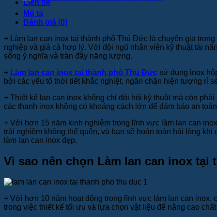
Liên hệ
Mô tả
Đánh giá (0)
+
Làm lan can inox tại thành phố Thủ Đức là chuyên gia trong 
nghiệp và giá cả hợp lý. Với đội ngũ nhân viên kỹ thuật tài 
sống ý nghĩa và tràn đầy năng lượng.
+
Làm lan can inox tại thành phố Thủ Đức
sử dụng inox hộp
bởi các yếu tố thời tiết khắc nghiệt, ngăn chặn hiện tượng rỉ sé
+
Thiết kế lan can inox không chỉ đòi hỏi kỹ thuật mà còn ph
các thanh inox không có khoảng cách lớn để đảm bảo an toàn c
+
Với hơn 15 năm kinh nghiệm trong lĩnh vực làm lan can ino
trải nghiệm không thể quên, và bạn sẽ hoàn toàn hài lòng khi
làm lan can inox đẹp.
Vì sao nên chọn Làm lan can inox tại
+
Với hơn 10 năm hoạt động trong lĩnh vực làm lan can inox, c
trong việc thiết kế tối ưu và lựa chọn vật liệu để nâng cao ch