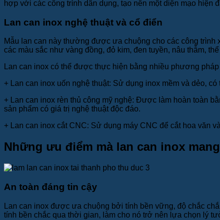
hợp với các công trình dân dụng, tạo nên một diện mạo hiện đ
Lan can inox nghệ thuật và cổ điển
Mẫu lan can này thường được ưa chuộng cho các công trình x
các màu sắc như vàng đồng, đỏ kim, đen tuyền, nâu thẫm, thể 
Lan can inox có thể được thực hiện bằng nhiều phương pháp
+
Lan can inox uốn nghệ thuật: Sử dụng inox mềm và dẻo, có
+
Lan can inox rèn thủ công mỹ nghệ: Được làm hoàn toàn bằn
sản phẩm có giá trị nghệ thuật độc đáo.
+
Lan can inox cắt CNC: Sử dụng máy CNC để cắt hoa văn và h
Những ưu điểm mà lan can inox mang 
An toàn đáng tin cậy
Lan can inox được ưa chuộng bởi tính bền vững, độ chắc chắn
tính bền chắc qua thời gian, làm cho nó trở nên lựa chọn lý tư