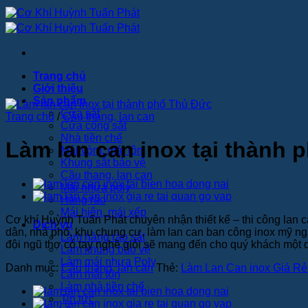
Bỏ
qua
nội
dung
Trang chủ
Giới thiệu
Sản phẩm
Cửa sắt
Trang chủ
/
Cầu thang, lan can
Cửa cổng sắt
Nhà tiền chế
Làm lan can inox tại thành 
Mái vòm, mái tôn
Khung sắt bảo vệ
Cầu thang, lan can
Mái nhựa poly
Hàng rào
Mái hiên, mái xếp
Cơ khí Huỳnh Tuấn Phát chuyên nhận thiết kế – thi công lan c
Dịch vụ
dân, nhà phố, khu chung cư, làm lan can ban công inox mỹ ngh
Làm hàng rào sắt
đội ngũ thợ có tay nghề giỏi sẽ mang đến cho quý khách một dị
Làm khung bảo vệ
Làm mái nhựa Poly
Danh mục:
Cầu thang, lan can
Thẻ:
Làm Lan Can inox Giá Rẻ
Làm mái tôn
Làm nhà tiền chế
Tin tức