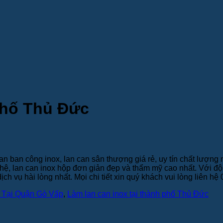
phố Thủ Đức
an ban công inox, lan can sân thượng giá rẻ, uy tín chất lượng
ệ, lan can inox hộp đơn giản đẹp và thẩm mỹ cao nhất. Với đội
ch vụ hài lòng nhất. Mọi chi tiết xin quý khách vui lòng liên 
 Tại Quận Gò Vấp
,
Làm lan can inox tại thành phố Thủ Đức