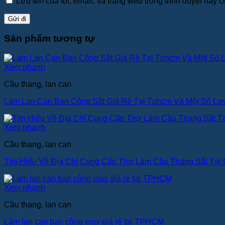
Lưu tên của tôi, email, và trang web trong trình duyệt này ch
Sản phẩm tương tự
Xem nhanh
Cầu thang, lan can
Làm Lan Can Ban Công Sắt Giá Rẻ Tại Tphcm Và Một Số Lư
Xem nhanh
Cầu thang, lan can
Tìm Hiểu Về Địa Chỉ Cung Cấp Thợ Làm Cầu Thang Sắt Tại 
Xem nhanh
Cầu thang, lan can
Làm lan can ban công inox giá rẻ tại TPHCM