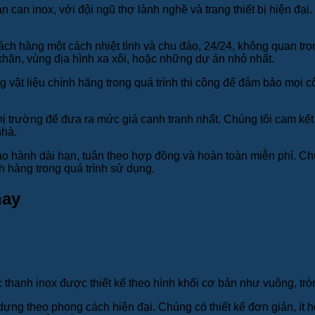
 can inox, với đội ngũ thợ lành nghề và trang thiết bị hiện đạ
ch hàng một cách nhiệt tình và chu đáo, 24/24, không quan tr
khăn, vùng địa hình xa xôi, hoặc những dự án nhỏ nhất.
 vật liệu chính hãng trong quá trình thi công để đảm bảo mọi cô
ị trường để đưa ra mức giá cạnh tranh nhất. Chúng tôi cam kết
nhà.
o hành dài hạn, tuân theo hợp đồng và hoàn toàn miễn phí. Chú
 hàng trong quá trình sử dụng.
nay
 thanh inox được thiết kế theo hình khối cơ bản như vuông, tr
ng theo phong cách hiện đại. Chúng có thiết kế đơn giản, ít 