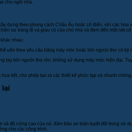
ại cho ngôi nhà.
ây dựng theo phong cách Châu Âu hoặc cổ điển, với các hoa vă
hiện sự tráng lệ và giàu có của chủ nhà và đem đến một nét cổ
 khác nhau:
 thể uốn theo yêu cầu bằng máy móc hoặc bởi người thợ có kỹ 
g tay bởi người thợ rèn, không sử dụng máy móc hiện đại. Tuy 
ọa tiết, cho phép tạo ra các thiết kế phức tạp và nhanh chóng
lại
 và độ cứng cao của nó, đảm bảo an toàn tuyệt đối trong sử dụ
ởng cho các công trình.