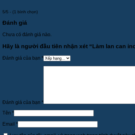
5/5 - (1 bình chọn)
Đánh giá
Chưa có đánh giá nào.
Hãy là người đầu tiên nhận xét “Làm lan can in
Đánh giá của bạn
*
Đánh giá của bạn
*
Tên
*
Email
*