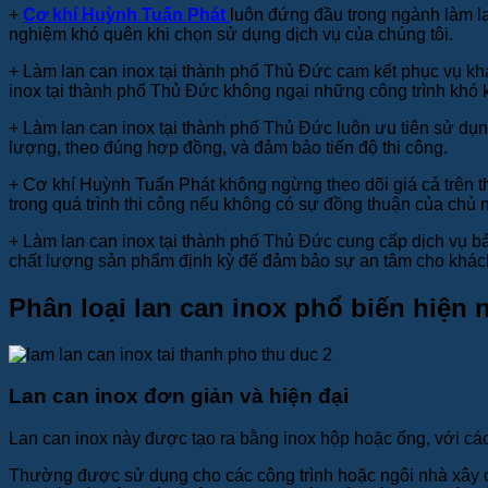
+
Cơ khí Huỳnh Tuấn Phát
luôn đứng đầu trong ngành làm lan
nghiệm khó quên khi chọn sử dụng dịch vụ của chúng tôi.
+
Làm lan can inox tại thành phố Thủ Đức cam kết phục vụ khá
inox tại thành phố Thủ Đức không ngại những công trình khó 
+
Làm lan can inox tại thành phố Thủ Đức luôn ưu tiên sử dụng
lượng, theo đúng hợp đồng, và đảm bảo tiến độ thi công.
+
Cơ khí Huỳnh Tuấn Phát không ngừng theo dõi giá cả trên th
trong quá trình thi công nếu không có sự đồng thuận của chủ 
+
Làm lan can inox tại thành phố Thủ Đức cung cấp dịch vụ bả
chất lượng sản phẩm định kỳ để đảm bảo sự an tâm cho khách
Phân loại lan can inox phổ biến hiện 
Lan can inox đơn giản và hiện đại
Lan can inox này được tạo ra bằng inox hộp hoặc ống, với các
Thường được sử dụng cho các công trình hoặc ngôi nhà xây dự