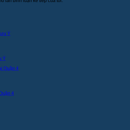
o lần bình luận kế tiếp của tôi.
u Ý
Quận 4