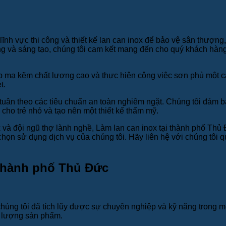
lĩnh vực thi công và thiết kế lan can inox để bảo vệ sân thượn
năng và sáng tạo, chúng tôi cam kết mang đến cho quý khách hàn
 mạ kẽm chất lượng cao và thực hiện công việc sơn phủ một 
t.
ải tuân theo các tiêu chuẩn an toàn nghiêm ngặt. Chúng tôi đảm
ho trẻ nhỏ và tạo nên một thiết kế thẩm mỹ.
x và đội ngũ thợ lành nghề, Làm lan can inox tại thành phố T
 chọn sử dụng dịch vụ của chúng tôi. Hãy liên hệ với chúng tôi
 thành phố Thủ Đức
húng tôi đã tích lũy được sự chuyên nghiệp và kỹ năng trong mọi
ất lượng sản phẩm.