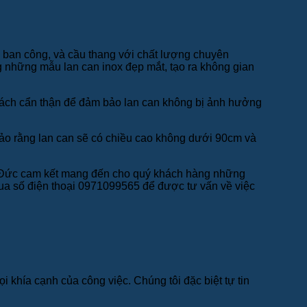
g, ban công, và cầu thang với chất lượng chuyên
g những mẫu lan can inox đẹp mắt, tạo ra không gian
cách cẩn thận để đảm bảo lan can không bị ảnh hưởng
 bảo rằng lan can sẽ có chiều cao không dưới 90cm và
hủ Đức cam kết mang đến cho quý khách hàng những
 qua số điện thoại 0971099565 để được tư vấn về việc
 khía cạnh của công việc. Chúng tôi đặc biệt tự tin