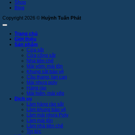
Shop
Blog
Copyright 2026 ©
Huỳnh Tuấn Phát
Trang chủ
Giới thiệu
Sản phẩm
Cửa sắt
Cửa cổng sắt
Nhà tiền chế
Mái vòm, mái tôn
Khung sắt bảo vệ
Cầu thang, lan can
Mái nhựa poly
Hàng rào
Mái hiên, mái xếp
Dịch vụ
Làm hàng rào sắt
Làm khung bảo vệ
Làm mái nhựa Poly
Làm mái tôn
Làm nhà tiền chế
Tin tức