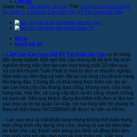
Liên hệ
Danh mục:
Cầu thang, lan can
Thẻ:
Làm lan can inox giá rẻ
tại Quận 2
,
Làm Lan Can inox Giá Rẻ Tại Quận Gò Vấp
Mô tả
Đánh giá (0)
–
Làm Lan Can inox Giá Rẻ Tại Quận Gò Vấp
uy tín hàng
đầu trong ngành. Đội ngũ thợ của chúng tôi đã tích lũy kinh
nghiệm trong việc làm lan can inox trong suốt 10 năm qua.
Và cơ khí Huỳnh Tuấn Phát tự hào là đơn vị chuyên nghiệp,
đảm bảo sự bền đẹp và luôn đặt sự hài lòng của khách hàng
lên hàng đầu. Chúng tôi có khả năng thực hiện các dự án
lan can inox cho cầu thang, ban công, khung inox, cửa inox,
hàng rào, mái tôn, và cung cấp dịch vụ thi công nhanh chóng
và sạch sẽ. Nếu quý khách đang tìm kiếm một đơn vị làm lan
can inox uy tín tại quận Gò Vấp, xin vui lòng liên hệ chúng tôi
theo số điện thoại 0971099565 để được tư vấn và hỗ trợ.
– Lan can inox là một phần quan trọng không thể thiếu trong
mọi công trình xây dựng nhà cửa, chúng có vai trò đảm bảo
an toàn cho các thành viên trong gia đình và đồng thời làm
cho ngôi nhà trở nên đẹp hơn về mặt thẩm mỹ. Việc lựa