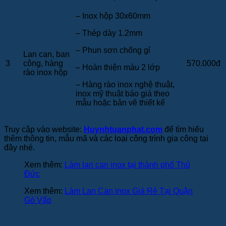
– Inox hộp 30x60mm
– Thép dày 1.2mm
– Phun sơn chống gỉ
Lan can, ban
3
công, hàng
570.000đ
– Hoàn thiện màu 2 lớp
rào inox hộp
– Hàng rào inox nghệ thuật,
inox mỹ thuật báo giá theo
mẫu hoặc bản vẽ thiết kế
Truy cập vào website:
Huynhtuanphat.com
để tìm hiểu
thêm thông tin, mẫu mã và các loại công trình gia công tại
đây nhé.
Xem thêm:
Làm lan can inox tại thành phố Thủ
Đức
Xem thêm:
Làm Lan Can inox Giá Rẻ Tại Quận
Gò Vấp