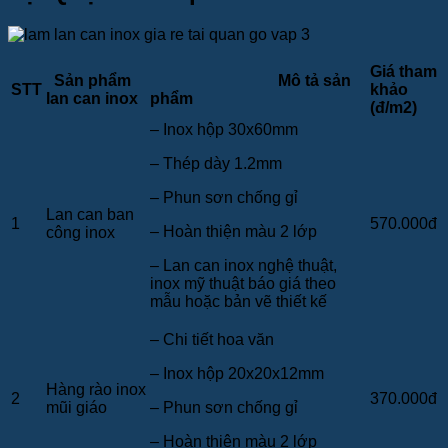
Giá tham
Sản phẩm
Mô tả sản
STT
khảo
lan can inox
phẩm
(đ/m2)
– Inox hộp 30x60mm
– Thép dày 1.2mm
– Phun sơn chống gỉ
Lan can ban
1
570.000đ
– Hoàn thiện màu 2 lớp
công inox
– Lan can inox nghệ thuật,
inox mỹ thuật báo giá theo
mẫu hoặc bản vẽ thiết kế
– Chi tiết hoa văn
– Inox hộp 20x20x12mm
Hàng rào inox
2
370.000đ
mũi giáo
– Phun sơn chống gỉ
– Hoàn thiện màu 2 lớp