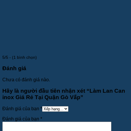
5/5 - (1 bình chọn)
Đánh giá
Chưa có đánh giá nào.
Hãy là người đầu tiên nhận xét “Làm Lan Can
inox Giá Rẻ Tại Quận Gò Vấp”
Đánh giá của bạn
*
Đánh giá của bạn
*