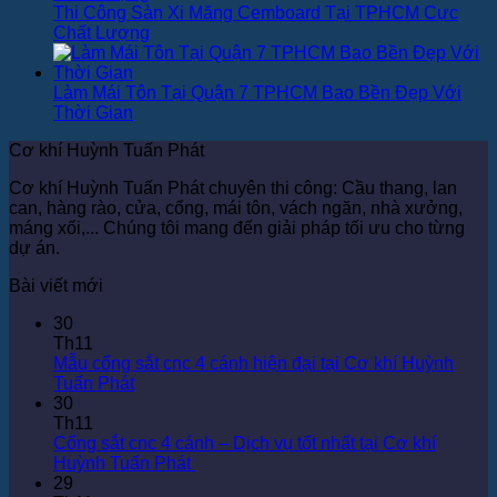
Thi Công Sàn Xi Măng Cemboard Tại TPHCM Cực
Chất Lượng
Làm Mái Tôn Tại Quận 7 TPHCM Bao Bền Đẹp Với
Thời Gian
Cơ khí Huỳnh Tuấn Phát
Cơ khí Huỳnh Tuấn Phát chuyên thi công: Cầu thang, lan
can, hàng rào, cửa, cổng, mái tôn, vách ngăn, nhà xưởng,
máng xối,... Chúng tôi mang đến giải pháp tối ưu cho từng
dự án.
Bài viết mới
30
Th11
Mẫu cổng sắt cnc 4 cánh hiện đại tại Cơ khí Huỳnh
Không
Tuấn Phát
có
30
bình
Th11
luận
Cổng sắt cnc 4 cánh – Dịch vụ tốt nhất tại Cơ khí
ở
Không
Huỳnh Tuấn Phát
Mẫu
có
29