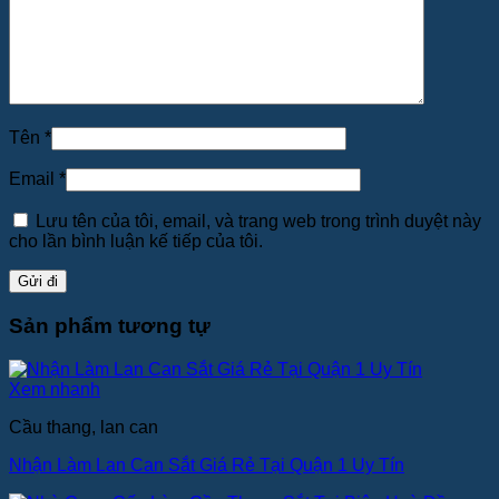
Tên
*
Email
*
Lưu tên của tôi, email, và trang web trong trình duyệt này
cho lần bình luận kế tiếp của tôi.
Sản phẩm tương tự
Xem nhanh
Cầu thang, lan can
Nhận Làm Lan Can Sắt Giá Rẻ Tại Quận 1 Uy Tín