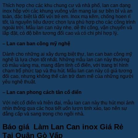
Thích hợp cho các khu chung cư và nhà phố, lan can dạng
inox hộp với các khung vuông vắn mang lại sự bền bỉ và an
toàn, đặc biệt là đối với trẻ em. Inox mạ kẽm, chống hoen rỉ
tốt, là nguyên liệu được chọn lựa phù hợp cho các công trình
ngoài trời. Mẫu lan can này nhẹ, dễ thi công, vận chuyển và
lắp đặt, có độ bền tương đối cao và có chi phí hợp lý.
– Lan can ban công mỹ nghệ
Dành cho những ai xây dựng biệt thự, lan can ban công mỹ
nghệ là lựa chọn tốt nhất. Những mẫu lan can này thường
có màu vàng mạ, mang đậm tính cổ điển, với trang trí hình
chạm trổ phức tạp và thu hút. Mẫu lan can này có giá tương
đối cao, nhưng không thể cản trở đam mê của những người
yêu nghệ thuật.
– Lan can phong cách tân cổ điển
Với nét cổ điển và hiện đại, mẫu lan can này thu hút mọi ánh
nhìn thông qua các họa tiết uốn lượn tinh xảo, tạo nên sự
đẳng cấp và sang trọng cho ngôi nhà.
Báo giá Làm Lan Can inox Giá Rẻ
Tại Quận Gò Vấp