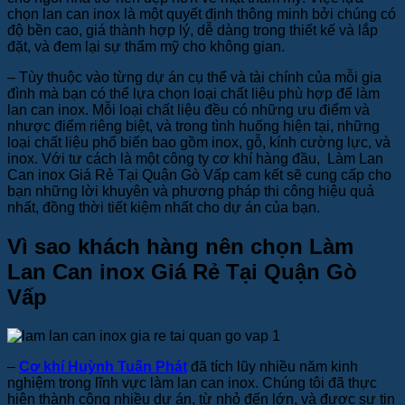
chọn lan can inox là một quyết định thông minh bởi chúng có
độ bền cao, giá thành hợp lý, dễ dàng trong thiết kế và lắp
đặt, và đem lại sự thẩm mỹ cho không gian.
– Tùy thuộc vào từng dự án cụ thể và tài chính của mỗi gia
đình mà bạn có thể lựa chọn loại chất liệu phù hợp để làm
lan can inox. Mỗi loại chất liệu đều có những ưu điểm và
nhược điểm riêng biệt, và trong tình huống hiện tại, những
loại chất liệu phổ biến bao gồm inox, gỗ, kính cường lực, và
inox. Với tư cách là một công ty cơ khí hàng đầu, Làm Lan
Can inox Giá Rẻ Tại Quận Gò Vấp cam kết sẽ cung cấp cho
bạn những lời khuyên và phương pháp thi công hiệu quả
nhất, đồng thời tiết kiệm nhất cho dự án của bạn.
Vì sao khách hàng nên chọn Làm
Lan Can inox Giá Rẻ Tại Quận Gò
Vấp
–
Cơ khí Huỳnh Tuấn Phát
đã tích lũy nhiều năm kinh
nghiệm trong lĩnh vực làm lan can inox. Chúng tôi đã thực
hiện thành công nhiều dự án, từ nhỏ đến lớn, và được sự tin