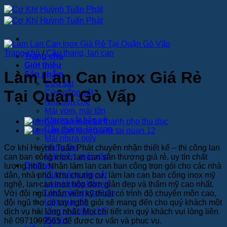
Bỏ
qua
nội
dung
Trang chủ
/
Cầu thang, lan can
Trang chủ
Giới thiệu
Làm Lan Can inox Giá Rẻ
Sản phẩm
Cửa sắt
Tại Quận Gò Vấp
Cửa cổng sắt
Nhà tiền chế
Mái vòm, mái tôn
Khung sắt bảo vệ
Cầu thang, lan can
Mái nhựa poly
Hàng rào
Cơ khí Huỳnh Tuấn Phát chuyên nhận thiết kế – thi công lan
Mái hiên, mái xếp
can ban công inox, lan can sân thượng giá rẻ, uy tín chất
Dịch vụ
lượng nhất. Nhận làm lan can ban công trọn gói cho các nhà
Làm hàng rào sắt
dân, nhà phố, khu chung cư, làm lan can ban công inox mỹ
Làm khung bảo vệ
nghệ, lan can inox hộp đơn giản đẹp và thẩm mỹ cao nhất.
Làm mái nhựa Poly
Với đội ngũ nhân viên kỹ thuật có trình độ chuyên môn cao,
Làm mái tôn
đội ngũ thợ có tay nghề giỏi sẽ mang đến cho quý khách một
Làm nhà tiền chế
dịch vụ hài lòng nhất. Mọi chi tiết xin quý khách vui lòng liên
Tin tức
hệ 0971099565 để được tư vấn và phục vụ.