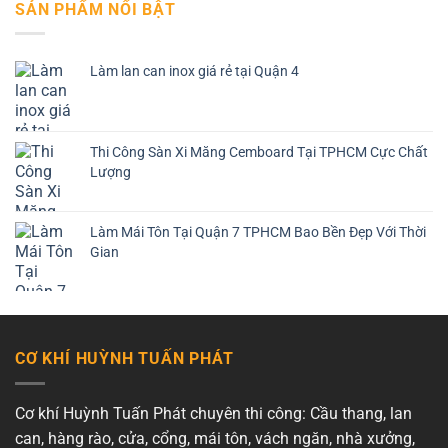
SẢN PHẨM NỔI BẬT
Làm lan can inox giá rẻ tại Quận 4
Thi Công Sàn Xi Măng Cemboard Tại TPHCM Cực Chất
Lượng
Làm Mái Tôn Tại Quận 7 TPHCM Bao Bền Đẹp Với Thời
Gian
CƠ KHÍ HUỲNH TUẤN PHÁT
Cơ khí Huỳnh Tuấn Phát chuyên thi công: Cầu thang, lan
can, hàng rào, cửa, cổng, mái tôn, vách ngăn, nhà xưởng,