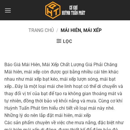
Bỏ
qua
nội
dung
TRANG CHỦ
/
MÁI HIÊN, MÁI XẾP
LỌC
Báo Giá Mái Hiên, Mái Xếp Chất Lượng Giá Phải Chăng
Mái hiên, mái xếp còn được gọi bằng nhiều cái tên khác
nhau như mái xếp bạt kéo, mái xếp lượn sóng, mái bạt
xếp…Đây là một loại mái che linh hoạt có thể di chuyển và
thay đổi vị trí của bạt để tạo ra không gian thoáng mát và
tự nhiên, đồng thời bảo vệ khỏi nắng và mưa. Cùng cơ khí
Huỳnh Tuấn Phát tìm hiểu chi tiết về loại mái này nhé.
Những lý do nên lắp đặt mái hiên, mái xếp
Các sản phẩm chuyên về việc che mưa nắng, đặc biệt như
mái hiên mái xếp di động, được thiết kế để đảm bảo độ