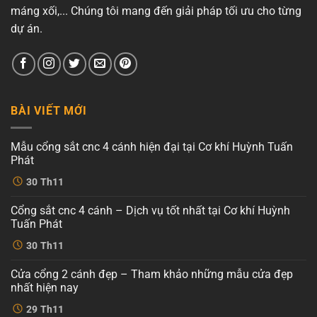
máng xối,... Chúng tôi mang đến giải pháp tối ưu cho từng
dự án.
BÀI VIẾT MỚI
Mẫu cổng sắt cnc 4 cánh hiện đại tại Cơ khí Huỳnh Tuấn
Phát
Không
30
Th11
có
bình
luận
Cổng sắt cnc 4 cánh – Dịch vụ tốt nhất tại Cơ khí Huỳnh
ở
Mẫu
Tuấn Phát
cổng
sắt
Không
30
Th11
cnc
có
4
bình
cánh
luận
Cửa cổng 2 cánh đẹp – Tham khảo những mẫu cửa đẹp
ở
hiện
Cổng
đại
nhất hiện nay
sắt
tại
cnc
Không
Cơ
29
Th11
4
có
khí