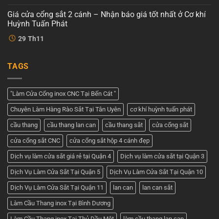
cánh
bình
Huỳnh
–
luận
Tuấn
Giá cửa cổng sắt 2 cánh – Nhận báo giá tốt nhất ở Cơ khí
ở
Dịch
Phát
Cửa
vụ
Huỳnh Tuấn Phát
cổng
tốt
2
Không
nhất
29
Th11
cánh
có
tại
đẹp
bình
Cơ
–
luận
khí
ở
Tham
Huỳnh
TAGS
Giá
khảo
Tuấn
cửa
những
Phát
cổng
mẫu
sắt
cửa
2
đẹp
"Làm Cửa Cổng inox CNC Tại Bến Cát "
cánh
nhất
–
hiện
Chuyên Làm Hàng Rào Sắt Tại Tân Uyên
cơ khí huỳnh tuấn phát
Nhận
nay
báo
giá
cầu thang
cầu thang lan can
cầu thang sắt
cửa cổng sắt
tốt
nhất
cửa cổng sắt CNC
cửa cổng sắt hộp 4 cánh đẹp
ở
Cơ
khí
Dịch vụ làm cửa sắt giá rẻ tại Quận 4
Dịch vụ làm cửa sắt tại Quận 3
Huỳnh
Tuấn
Dịch Vụ Làm Cửa Sắt Tại Quận 5
Dịch Vụ Làm Cửa Sắt Tại Quận 10
Phát
Dịch Vụ Làm Cửa Sắt Tại Quận 11
lan can
lan can sắt
Làm Cầu Thang inox Tại Bình Dương
Làm Cầu Thang inox Tại Thủ Dầu Một
làm cầu thang lan can