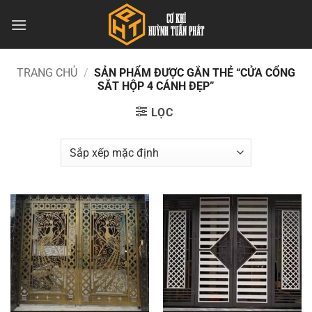
Bỏ
qua
nội
dung
TRANG CHỦ
/
SẢN PHẨM ĐƯỢC GẮN THẺ “CỬA CỔNG
SẮT HỘP 4 CÁNH ĐẸP”
LỌC