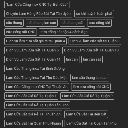
2
đẹp
"Làm Cửa Cổng inox CNC Tại Bến Cát "
cánh
nhất
–
hiện
Chuyên Làm Hàng Rào Sắt Tại Tân Uyên
cơ khí huỳnh tuấn phát
Nhận
nay
báo
giá
cầu thang
cầu thang lan can
cầu thang sắt
cửa cổng sắt
tốt
nhất
cửa cổng sắt CNC
cửa cổng sắt hộp 4 cánh đẹp
ở
Cơ
khí
Dịch vụ làm cửa sắt giá rẻ tại Quận 4
Dịch vụ làm cửa sắt tại Quận 3
Huỳnh
Tuấn
Dịch Vụ Làm Cửa Sắt Tại Quận 5
Dịch Vụ Làm Cửa Sắt Tại Quận 10
Phát
Dịch Vụ Làm Cửa Sắt Tại Quận 11
lan can
lan can sắt
Làm Cầu Thang inox Tại Bình Dương
Làm Cầu Thang inox Tại Thủ Dầu Một
làm cầu thang lan can
Làm Cửa Cổng inox CNC Tại Thuận An
làm cửa cổng sắt CNC
Làm Cửa Sắt Giá Rẻ Tại Quận 1
Làm Cửa Sắt Giá Rẻ Tại Quận 9
Làm Cửa Sắt Giá Rẻ Tại Quận Tân Bình
Làm Cửa Sắt Giá Rẻ Tại Thuận An
Làm Cửa Sắt Tại Bến Cát
Làm Cửa Sắt Tại Quận Phú Nhuận
Làm Cửa Sắt Tại Quận Tân Phú