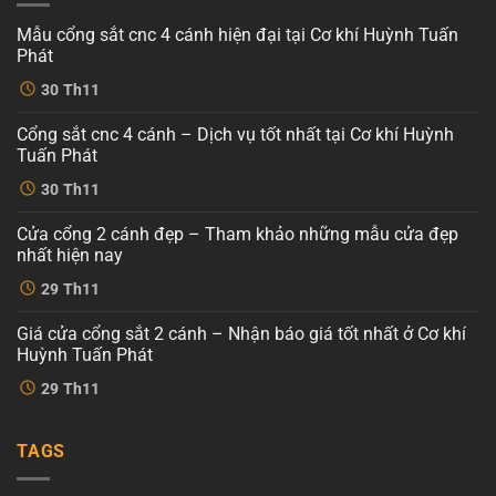
Mẫu cổng sắt cnc 4 cánh hiện đại tại Cơ khí Huỳnh Tuấn
Phát
Không
30
Th11
có
bình
luận
Cổng sắt cnc 4 cánh – Dịch vụ tốt nhất tại Cơ khí Huỳnh
ở
Mẫu
Tuấn Phát
cổng
sắt
Không
30
Th11
cnc
có
4
bình
cánh
luận
Cửa cổng 2 cánh đẹp – Tham khảo những mẫu cửa đẹp
ở
hiện
Cổng
đại
nhất hiện nay
sắt
tại
cnc
Không
Cơ
29
Th11
4
có
khí
cánh
bình
Huỳnh
–
luận
Tuấn
Giá cửa cổng sắt 2 cánh – Nhận báo giá tốt nhất ở Cơ khí
ở
Dịch
Phát
Cửa
vụ
Huỳnh Tuấn Phát
cổng
tốt
2
Không
nhất
29
Th11
cánh
có
tại
đẹp
bình
Cơ
–
luận
khí
ở
Tham
Huỳnh
TAGS
Giá
khảo
Tuấn
cửa
những
Phát
cổng
mẫu
sắt
cửa