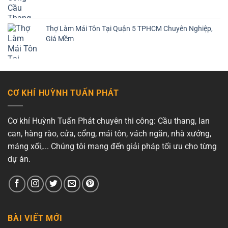
Thợ Làm Mái Tôn Tại Quận 5 TPHCM Chuyên Nghiệp,
Giá Mềm
CƠ KHÍ HUỲNH TUẤN PHÁT
Cơ khí Huỳnh Tuấn Phát chuyên thi công: Cầu thang, lan
can, hàng rào, cửa, cổng, mái tôn, vách ngăn, nhà xưởng,
máng xối,... Chúng tôi mang đến giải pháp tối ưu cho từng
dự án.
BÀI VIẾT MỚI