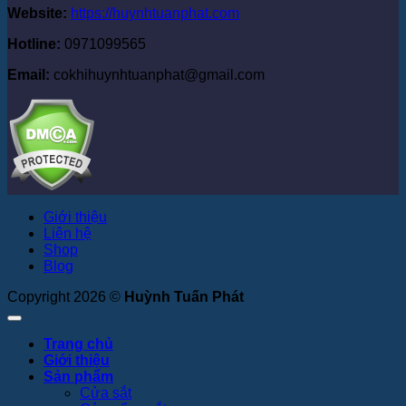
Website:
https://huynhtuanphat.com
Hotline:
0971099565
Email:
cokhihuynhtuanphat@gmail.com
Giới thiệu
Liên hệ
Shop
Blog
Copyright 2026 ©
Huỳnh Tuấn Phát
Trang chủ
Giới thiệu
Sản phẩm
Cửa sắt