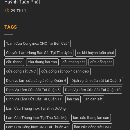
Cửa
vụ
Huỳnh Tuấn Phát
cổng
tốt
2
Không
nhất
29
Th11
cánh
có
tại
đẹp
bình
Cơ
–
luận
khí
ở
Tham
Huỳnh
TAGS
Giá
khảo
Tuấn
cửa
những
Phát
cổng
mẫu
sắt
cửa
2
đẹp
"Làm Cửa Cổng inox CNC Tại Bến Cát "
cánh
nhất
–
hiện
Chuyên Làm Hàng Rào Sắt Tại Tân Uyên
cơ khí huỳnh tuấn phát
Nhận
nay
báo
giá
cầu thang
cầu thang lan can
cầu thang sắt
cửa cổng sắt
tốt
nhất
cửa cổng sắt CNC
cửa cổng sắt hộp 4 cánh đẹp
ở
Cơ
khí
Dịch vụ làm cửa sắt giá rẻ tại Quận 4
Dịch vụ làm cửa sắt tại Quận 3
Huỳnh
Tuấn
Dịch Vụ Làm Cửa Sắt Tại Quận 5
Dịch Vụ Làm Cửa Sắt Tại Quận 10
Phát
Dịch Vụ Làm Cửa Sắt Tại Quận 11
lan can
lan can sắt
Làm Cầu Thang inox Tại Bình Dương
Làm Cầu Thang inox Tại Thủ Dầu Một
làm cầu thang lan can
Làm Cửa Cổng inox CNC Tại Thuận An
làm cửa cổng sắt CNC