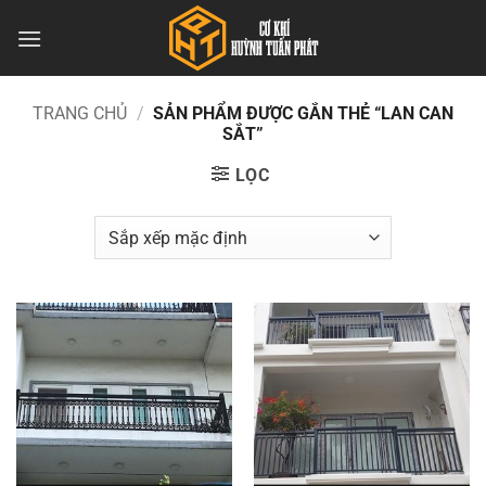
Bỏ
qua
nội
dung
TRANG CHỦ
/
SẢN PHẨM ĐƯỢC GẮN THẺ “LAN CAN
SẮT”
LỌC