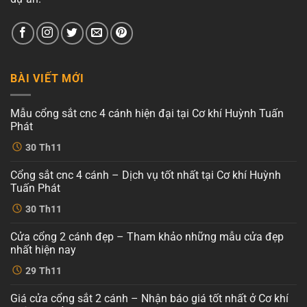
BÀI VIẾT MỚI
Mẫu cổng sắt cnc 4 cánh hiện đại tại Cơ khí Huỳnh Tuấn
Phát
Không
30
Th11
có
bình
luận
Cổng sắt cnc 4 cánh – Dịch vụ tốt nhất tại Cơ khí Huỳnh
ở
Mẫu
Tuấn Phát
cổng
sắt
Không
30
Th11
cnc
có
4
bình
cánh
luận
Cửa cổng 2 cánh đẹp – Tham khảo những mẫu cửa đẹp
ở
hiện
Cổng
đại
nhất hiện nay
sắt
tại
cnc
Không
Cơ
29
Th11
4
có
khí
cánh
bình
Huỳnh
–
luận
Tuấn
Giá cửa cổng sắt 2 cánh – Nhận báo giá tốt nhất ở Cơ khí
ở
Dịch
Phát