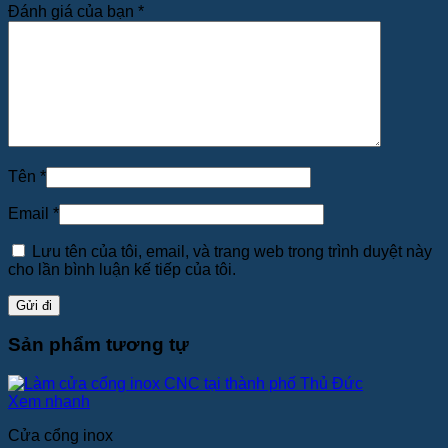
Đánh giá của bạn
*
Tên
*
Email
*
Lưu tên của tôi, email, và trang web trong trình duyệt này
cho lần bình luận kế tiếp của tôi.
Sản phẩm tương tự
Xem nhanh
Cửa cổng inox