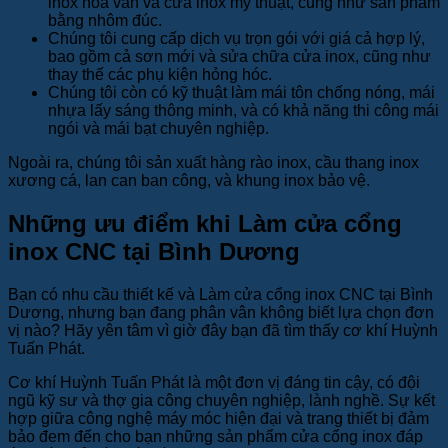
inox hoa văn và cửa inox mỹ thuật, cũng như sản phẩm
bằng nhôm đúc.
Chúng tôi cung cấp dịch vụ trọn gói với giá cả hợp lý,
bao gồm cả sơn mới và sửa chữa cửa inox, cũng như
thay thế các phụ kiện hỏng hóc.
Chúng tôi còn có kỹ thuật làm mái tôn chống nóng, mái
nhựa lấy sáng thông minh, và có khả năng thi công mái
ngói và mái bạt chuyên nghiệp.
Ngoài ra, chúng tôi sản xuất hàng rào inox, cầu thang inox
xương cá, lan can ban công, và khung inox bảo vệ.
Những ưu điểm khi Làm cửa cổng
inox CNC tại Bình Dương
Bạn có nhu cầu thiết kế và Làm cửa cổng inox CNC tại Bình
Dương, nhưng bạn đang phân vân không biết lựa chọn đơn
vị nào? Hãy yên tâm vì giờ đây bạn đã tìm thấy cơ khí Huỳnh
Tuấn Phát.
Cơ khí Huỳnh Tuấn Phát là một đơn vị đáng tin cậy, có đội
ngũ kỹ sư và thợ gia công chuyên nghiệp, lành nghề. Sự kết
hợp giữa công nghệ máy móc hiện đại và trang thiết bị đảm
bảo đem đến cho bạn những sản phẩm cửa cổng inox đáp