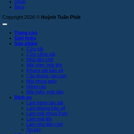
Shop
Blog
Copyright 2026 ©
Huỳnh Tuấn Phát
Trang chủ
Giới thiệu
Sản phẩm
Cửa sắt
Cửa cổng sắt
Nhà tiền chế
Mái vòm, mái tôn
Khung sắt bảo vệ
Cầu thang, lan can
Mái nhựa poly
Hàng rào
Mái hiên, mái xếp
Dịch vụ
Làm hàng rào sắt
Làm khung bảo vệ
Làm mái nhựa Poly
Làm mái tôn
Làm nhà tiền chế
Tin tức