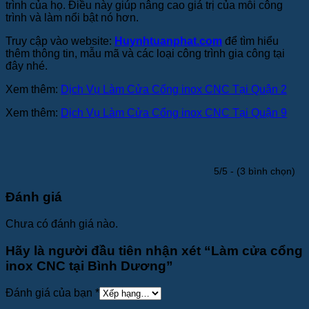
trình của họ. Điều này giúp nâng cao giá trị của mỗi công
trình và làm nổi bật nó hơn.
Truy cập vào website:
Huynhtuanphat.com
để tìm hiểu
thêm thông tin, mẫu mã và các loại công trình gia công tại
đây nhé.
Xem thêm:
Dịch Vụ Làm Cửa Cổng inox CNC Tại Quận 2
Xem thêm:
Dịch Vụ Làm Cửa Cổng inox CNC Tại Quận 9
5/5 - (3 bình chọn)
Đánh giá
Chưa có đánh giá nào.
Hãy là người đầu tiên nhận xét “Làm cửa cổng
inox CNC tại Bình Dương”
Đánh giá của bạn
*