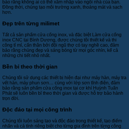
bảo rằng không ai có thể xâm nhập vào ngôi nhà của bạn.
Đồng thời, chúng tạo môi trường xanh, thoáng mát và sạch
hơn.
Đẹp trên từng milimet
Tất cả sản phẩm cửa cổng inox, và đặc biệt Làm cửa cổng
inox CNC tại Bình Dương, được chúng tôi thiết kế và thi
công tỉ mỉ, cẩn thận bởi đội ngũ thợ có tay nghề cao, đảm
bảo rằng chúng đẹp và sáng bóng từ mọi góc nhìn, kể cả
những chi tiết nhỏ nhất.
Bền bỉ theo thời gian
Chúng tôi sử dụng các thiết bị hiện đại như máy hàn, máy tra
vết hàn, máy phun sơn… cùng với lớp sơn tĩnh điện, đảm
bảo rằng sản phẩm cửa cổng inox tại cơ khí Huỳnh Tuấn
Phát sẽ luôn bền bỉ theo thời gian và được hỗ trợ bảo hành
trọn đời.
Độc đáo tại mọi công trình
Chúng tôi luôn sáng tạo và độc đáo trong thiết kế, tạo điểm
nhấn và cá tính riêng biệt cho từng gia đình trên từng công