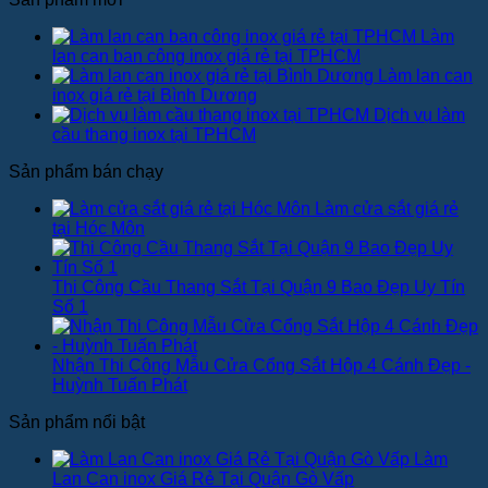
Làm
lan can ban công inox giá rẻ tại TPHCM
Làm lan can
inox giá rẻ tại Bình Dương
Dịch vụ làm
cầu thang inox tại TPHCM
Sản phẩm bán chạy
Làm cửa sắt giá rẻ
tại Hóc Môn
Thi Công Cầu Thang Sắt Tại Quận 9 Bao Đẹp Uy Tín
Số 1
Nhận Thi Công Mẫu Cửa Cổng Sắt Hộp 4 Cánh Đẹp -
Huỳnh Tuấn Phát
Sản phẩm nổi bật
Làm
Lan Can inox Giá Rẻ Tại Quận Gò Vấp