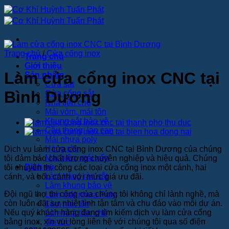
Bỏ
qua
nội
dung
Trang chủ
/
Cửa cổng inox
Trang chủ
Giới thiệu
Làm cửa cổng inox CNC tại
Sản phẩm
Cửa sắt
Bình Dương
Cửa cổng sắt
Nhà tiền chế
Mái vòm, mái tôn
Khung sắt bảo vệ
Cầu thang, lan can
Mái nhựa poly
Hàng rào
Dịch vụ Làm cửa cổng inox CNC tại Bình Dương của chúng
Mái hiên, mái xếp
tôi đảm bảo chất lượng chuyên nghiệp và hiệu quả. Chúng
Dịch vụ
tôi chuyên thi công các loại cửa cổng inox một cánh, hai
Làm hàng rào sắt
cánh, và bốn cánh với mức giá ưu đãi.
Làm khung bảo vệ
Đội ngũ thợ thi công của chúng tôi không chỉ lành nghề, mà
Làm mái nhựa Poly
còn luôn đặt sự nhiệt tình tận tâm và chu đáo vào mỗi dự án.
Làm mái tôn
Nếu quý khách hàng đang tìm kiếm dịch vụ làm cửa cổng
Làm nhà tiền chế
bằng inox, xin vui lòng liên hệ với chúng tôi qua số điện
Tin tức