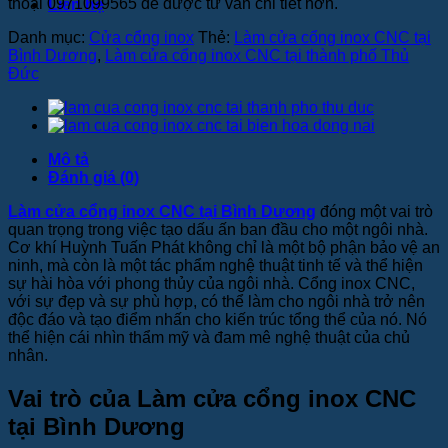
thoại 0971099565 để được tư vấn chi tiết hơn.
Liên hệ
Danh mục:
Cửa cổng inox
Thẻ:
Làm cửa cổng inox CNC tại
Bình Dương
,
Làm cửa cổng inox CNC tại thành phố Thủ
Đức
Mô tả
Đánh giá (0)
Làm cửa cổng inox CNC tại Bình Dương
đóng một vai trò
quan trọng trong việc tạo dấu ấn ban đầu cho một ngôi nhà.
Cơ khí Huỳnh Tuấn Phát không chỉ là một bộ phận bảo vệ an
ninh, mà còn là một tác phẩm nghệ thuật tinh tế và thể hiện
sự hài hòa với phong thủy của ngôi nhà. Cổng inox CNC,
với sự đẹp và sự phù hợp, có thể làm cho ngôi nhà trở nên
độc đáo và tạo điểm nhấn cho kiến trúc tổng thể của nó. Nó
thể hiện cái nhìn thẩm mỹ và đam mê nghệ thuật của chủ
nhân.
Vai trò của Làm cửa cổng inox CNC
tại Bình Dương