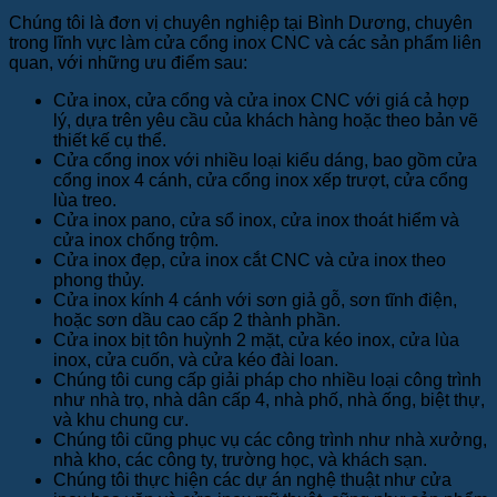
Chúng tôi là đơn vị chuyên nghiệp tại Bình Dương, chuyên
trong lĩnh vực làm cửa cổng inox CNC và các sản phẩm liên
quan, với những ưu điểm sau:
Cửa inox, cửa cổng và cửa inox CNC với giá cả hợp
lý, dựa trên yêu cầu của khách hàng hoặc theo bản vẽ
thiết kế cụ thể.
Cửa cổng inox với nhiều loại kiểu dáng, bao gồm cửa
cổng inox 4 cánh, cửa cổng inox xếp trượt, cửa cổng
lùa treo.
Cửa inox pano, cửa sổ inox, cửa inox thoát hiểm và
cửa inox chống trộm.
Cửa inox đẹp, cửa inox cắt CNC và cửa inox theo
phong thủy.
Cửa inox kính 4 cánh với sơn giả gỗ, sơn tĩnh điện,
hoặc sơn dầu cao cấp 2 thành phần.
Cửa inox bịt tôn huỳnh 2 mặt, cửa kéo inox, cửa lùa
inox, cửa cuốn, và cửa kéo đài loan.
Chúng tôi cung cấp giải pháp cho nhiều loại công trình
như nhà trọ, nhà dân cấp 4, nhà phố, nhà ống, biệt thự,
và khu chung cư.
Chúng tôi cũng phục vụ các công trình như nhà xưởng,
nhà kho, các công ty, trường học, và khách sạn.
Chúng tôi thực hiện các dự án nghệ thuật như cửa