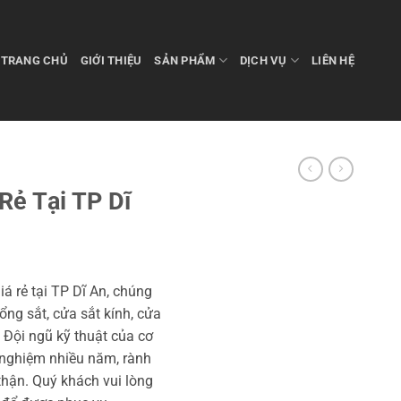
TRANG CHỦ
GIỚI THIỆU
SẢN PHẨM
DỊCH VỤ
LIÊN HỆ
Rẻ Tại TP Dĩ
á rẻ tại TP Dĩ An, chúng
cổng sắt, cửa sắt kính, cửa
. Đội ngũ kỹ thuật của cơ
 nghiệm nhiều năm, rành
 thận. Quý khách vui lòng