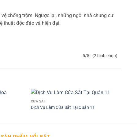
 vệ chống trộm. Ngược lại, những ngôi nhà chung cư
ệ thuật độc đáo và hiện đại.
5/5 - (2 bình chọn)
CỬA SẮT
CỬA 
Dịch Vụ Làm Cửa Sắt Tại Quận 11
Dịch
SẢN PHẨM NỔI BẬT