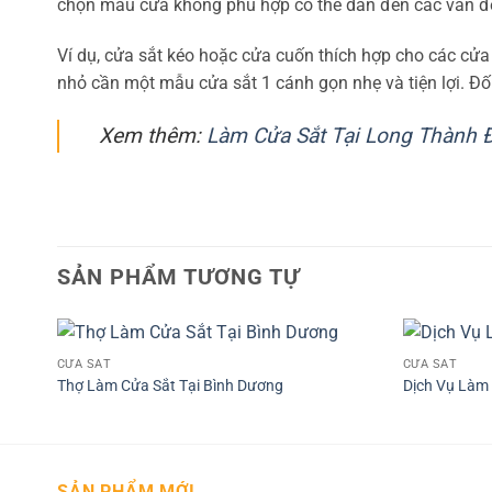
chọn mẫu cửa không phù hợp có thể dẫn đến các vấn đ
Ví dụ, cửa sắt kéo hoặc cửa cuốn thích hợp cho các c
nhỏ cần một mẫu cửa sắt 1 cánh gọn nhẹ và tiện lợi. Đối
Xem thêm:
Làm Cửa Sắt Tại Long Thành 
SẢN PHẨM TƯƠNG TỰ
CỬA SẮT
CỬA SẮT
Thợ Làm Cửa Sắt Tại Bình Dương
Dịch Vụ Làm 
SẢN PHẨM MỚI