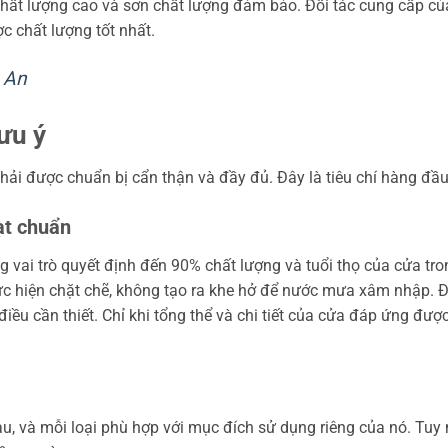
hất lượng cao và sơn chất lượng đảm bảo. Đối tác cung cấp của
c chất lượng tốt nhất.
 An
lưu ý
hải được chuẩn bị cẩn thận và đầy đủ. Đây là tiêu chí hàng đầ
ạt chuẩn
vai trò quyết định đến 90% chất lượng và tuổi thọ của cửa tron
c hiện chặt chẽ, không tạo ra khe hở để nước mưa xâm nhập. Đ
iều cần thiết. Chỉ khi tổng thể và chi tiết của cửa đáp ứng đượ
u, và mỗi loại phù hợp với mục đích sử dụng riêng của nó. Tuy n