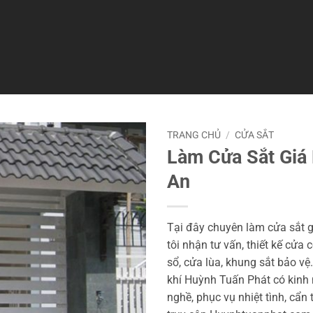
TRANG CHỦ
/
CỬA SẮT
Làm Cửa Sắt Giá 
An
Tại đây chuyên làm cửa sắt gi
tôi nhận tư vấn, thiết kế cửa 
sổ, cửa lùa, khung sắt bảo vệ
khí Huỳnh Tuấn Phát có kinh
nghề, phục vụ nhiệt tình, cẩn