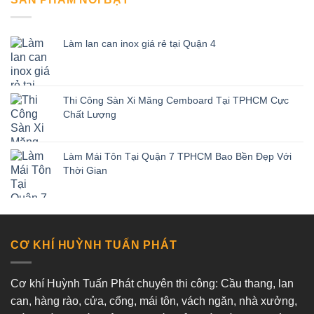
Làm lan can inox giá rẻ tại Quận 4
Thi Công Sàn Xi Măng Cemboard Tại TPHCM Cực
Chất Lượng
Làm Mái Tôn Tại Quận 7 TPHCM Bao Bền Đẹp Với
Thời Gian
CƠ KHÍ HUỲNH TUẤN PHÁT
Cơ khí Huỳnh Tuấn Phát chuyên thi công: Cầu thang, lan
can, hàng rào, cửa, cổng, mái tôn, vách ngăn, nhà xưởng,