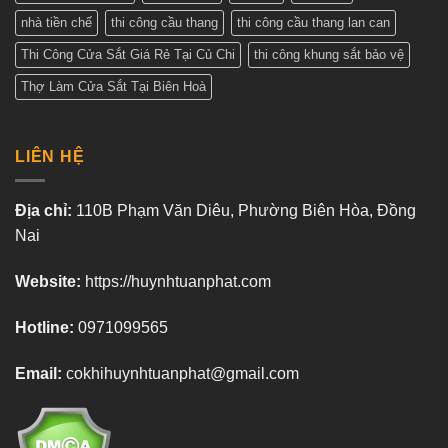
nhà tiền chế
thi công cầu thang
thi công cầu thang lan can
Thi Công Cửa Sắt Giá Rẻ Tại Củ Chi
thi công khung sắt bảo vệ
Thợ Làm Cửa Sắt Tại Biên Hoà
LIÊN HỆ
Địa chỉ:
110B Phạm Văn Diêu, Phường Biên Hòa, Đồng
Nai
Website:
https://huynhtuanphat.com
Hotline:
0971099565
Email:
cokhihuynhtuanphat@gmail.com