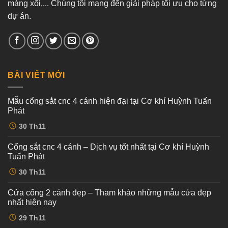
máng xối,... Chúng tôi mang đến giải pháp tối ưu cho từng
dự án.
BÀI VIẾT MỚI
Mẫu cổng sắt cnc 4 cánh hiện đại tại Cơ khí Huỳnh Tuấn
Phát
Không
30
Th11
có
bình
luận
Cổng sắt cnc 4 cánh – Dịch vụ tốt nhất tại Cơ khí Huỳnh
ở
Mẫu
Tuấn Phát
cổng
sắt
Không
30
Th11
cnc
có
4
bình
cánh
luận
Cửa cổng 2 cánh đẹp – Tham khảo những mẫu cửa đẹp
ở
hiện
Cổng
đại
nhất hiện nay
sắt
tại
cnc
Không
Cơ
29
Th11
4
có
khí
cánh
bình
Huỳnh