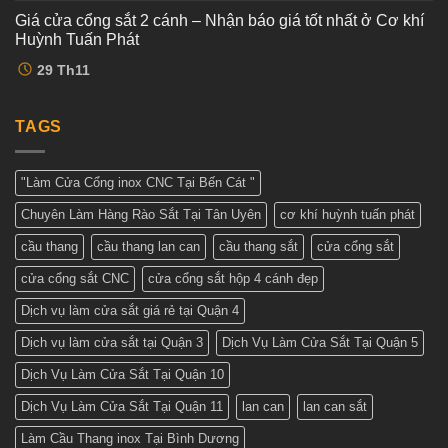
–
luận
Tuấn
Giá cửa cổng sắt 2 cánh – Nhận báo giá tốt nhất ở Cơ khí
ở
Dịch
Phát
Cửa
vụ
Huỳnh Tuấn Phát
cổng
tốt
2
Không
nhất
29
Th11
cánh
có
tại
đẹp
bình
Cơ
–
luận
khí
ở
Tham
Huỳnh
Giá
TAGS
khảo
Tuấn
cửa
những
Phát
cổng
mẫu
sắt
cửa
2
đẹp
"Làm Cửa Cổng inox CNC Tại Bến Cát "
cánh
nhất
–
hiện
Chuyên Làm Hàng Rào Sắt Tại Tân Uyên
cơ khí huỳnh tuấn phát
Nhận
nay
báo
giá
cầu thang
cầu thang lan can
cầu thang sắt
cửa cổng sắt
tốt
nhất
cửa cổng sắt CNC
cửa cổng sắt hộp 4 cánh đẹp
ở
Cơ
khí
Dịch vụ làm cửa sắt giá rẻ tại Quận 4
Huỳnh
Tuấn
Dịch vụ làm cửa sắt tại Quận 3
Dịch Vụ Làm Cửa Sắt Tại Quận 5
Phát
Dịch Vụ Làm Cửa Sắt Tại Quận 10
Dịch Vụ Làm Cửa Sắt Tại Quận 11
lan can
lan can sắt
Làm Cầu Thang inox Tại Bình Dương