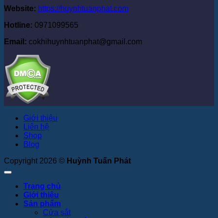
Website:
https://huynhtuanphat.com
Hotline:
0971099565
Email:
cokhihuynhtuanphat@gmail.com
Giới thiệu
Liên hệ
Shop
Blog
Copyright 2026 ©
Huỳnh Tuấn Phát
Trang chủ
Giới thiệu
Sản phẩm
Cửa sắt