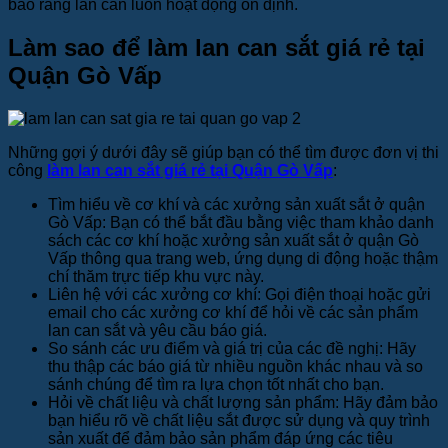
bảo rằng lan can luôn hoạt động ổn định.
Làm sao để làm lan can sắt giá rẻ tại
Quận Gò Vấp
Những gợi ý dưới đây sẽ giúp bạn có thể tìm được đơn vị thi
công
làm lan can sắt giá rẻ tại Quận Gò Vấp
:
Tìm hiểu về cơ khí và các xưởng sản xuất sắt ở quận
Gò Vấp: Bạn có thể bắt đầu bằng việc tham khảo danh
sách các cơ khí hoặc xưởng sản xuất sắt ở quận Gò
Vấp thông qua trang web, ứng dụng di động hoặc thậm
chí thăm trực tiếp khu vực này.
Liên hệ với các xưởng cơ khí: Gọi điện thoại hoặc gửi
email cho các xưởng cơ khí để hỏi về các sản phẩm
lan can sắt và yêu cầu báo giá.
So sánh các ưu điểm và giá trị của các đề nghị: Hãy
thu thập các báo giá từ nhiều nguồn khác nhau và so
sánh chúng để tìm ra lựa chọn tốt nhất cho bạn.
Hỏi về chất liệu và chất lượng sản phẩm: Hãy đảm bảo
bạn hiểu rõ về chất liệu sắt được sử dụng và quy trình
sản xuất để đảm bảo sản phẩm đáp ứng các tiêu