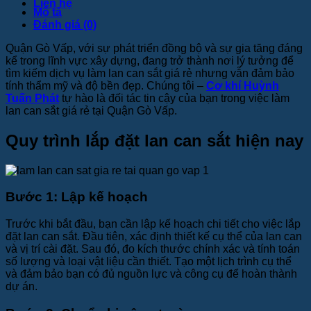
Liên hệ
Mô tả
Đánh giá (0)
Quận Gò Vấp, với sự phát triển đồng bộ và sự gia tăng đáng
kể trong lĩnh vực xây dựng, đang trở thành nơi lý tưởng để
tìm kiếm dịch vụ làm lan can sắt giá rẻ nhưng vẫn đảm bảo
tính thẩm mỹ và độ bền đẹp. Chúng tôi –
Cơ khí Huỳnh
Tuấn Phát
tự hào là đối tác tin cậy của bạn trong việc làm
lan can sắt giá rẻ tại Quận Gò Vấp.
Quy trình lắp đặt lan can sắt hiện nay
Bước 1: Lập kế hoạch
Trước khi bắt đầu, bạn cần lập kế hoạch chi tiết cho việc lắp
đặt lan can sắt. Đầu tiên, xác định thiết kế cụ thể của lan can
và vị trí cài đặt. Sau đó, đo kích thước chính xác và tính toán
số lượng và loại vật liệu cần thiết. Tạo một lịch trình cụ thể
và đảm bảo bạn có đủ nguồn lực và công cụ để hoàn thành
dự án.