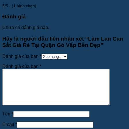
5/5 - (1 bình chọn)
Đánh giá
Chưa có đánh giá nào.
Hãy là người đầu tiên nhận xét “Làm Lan Can
Sắt Giá Rẻ Tại Quận Gò Vấp Bền Đẹp”
Đánh giá của bạn
*
Đánh giá của bạn
*
Tên
*
Email
*