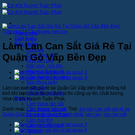
Bỏ
qua
nội
dung
Trang chủ
/
Cầu thang, lan can
Trang chủ
Giới thiệu
Làm Lan Can Sắt Giá Rẻ Tại
Sản phẩm
Cửa sắt
Quận Gò Vấp Bền Đẹp
Cửa cổng sắt
Nhà tiền chế
Mái vòm, mái tôn
Khung sắt bảo vệ
Cầu thang, lan can
Mái nhựa poly
Hàng rào
Làm lan can sắt giá rẻ tại Quận Gò Vấp bền đẹp không hề
Mái hiên, mái xếp
khó khi bạn chọn được đơn vị thi công uy tín, chất lượng
Dịch vụ
như cơ khí Huỳnh Tuấn Phát.
Làm hàng rào sắt
Danh mục:
Cầu thang, lan can
Thẻ:
àm lan can sắt giá rẻ tại
Làm khung bảo vệ
Quận Gò Vấp
,
cơ khí huỳnh tuấn phát
,
lan can
,
lan can sắt
Làm mái nhựa Poly
Làm mái tôn
Làm nhà tiền chế
Tin tức