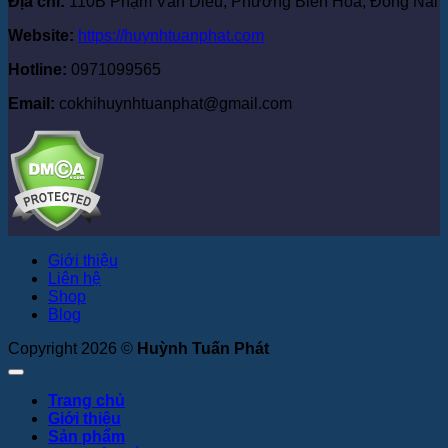
Địa chỉ:
110B Phạm Văn Diêu, Phường Biên Hòa, Đồng Nai
Website:
https://huynhtuanphat.com
Hotline:
0971099565
Email:
cokhihuynhtuanphat@gmail.com
Giới thiệu
Liên hệ
Shop
Blog
Copyright 2026 ©
Huỳnh Tuấn Phát
Trang chủ
Giới thiệu
Sản phẩm