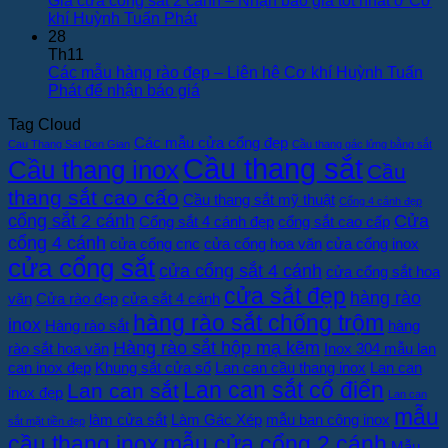
Giá cửa cổng sắt 2 cánh – Nhận báo giá tốt nhất ở Cơ
đại
ở
4
Không
khí Huỳnh Tuấn Phát
tại
Cửa
cánh
có
28
Cơ
cổng
–
bình
Th11
khí
2
Dịch
luận
Các mẫu hàng rào đẹp – Liên hệ Cơ khí Huỳnh Tuấn
Huỳnh
cánh
vụ
ở
Không
Phát để nhận báo giá
Tuấn
đẹp
tốt
Giá
có
Tag Cloud
Phát
–
nhất
cửa
bình
Các mẫu cửa cổng đẹp
Tham
tại
cổng
luận
Cau Thang Sat Don Gian
Cầu thang gác lửng bằng sắt
khảo
Cơ
Cầu thang sắt
sắt
ở
Cầu thang inox
Cầu
những
khí
2
Các
thang sắt cao cấo
mẫu
Huỳnh
cánh
mẫu
Cầu thang sắt mỹ thuật
Cổng 4 cánh đẹp
cửa
Tuấn
–
hàng
cổng sắt 2 cánh
Cửa
Cổng sắt 4 cánh đẹp
cổng sắt cao cấp
đẹp
Phát
Nhận
rào
cổng 4 cánh
cửa cổng cnc
cửa cổng hoa văn
cửa cổng inox
nhất
báo
đẹp
cửa cổng sắt
cửa cổng sắt 4 cánh
hiện
giá
–
cửa cổng sắt hoa
nay
tốt
Liên
cửa sắt đẹp
hàng rào
văn
Cửa rào đẹp
cửa sắt 4 cánh
nhất
hệ
hàng rào sắt chống trộm
inox
ở
Cơ
Hàng rào sắt
hàng
Cơ
khí
Hàng rào sắt hộp mạ kẽm
rào sắt hoa văn
Inox 304 mẫu lan
khí
Huỳnh
can inox đẹp
Khung sắt cửa sổ
Lan can cầu thang inox
Lan can
Huỳnh
Tuấn
Lan can sắt cổ điển
Lan can sắt
inox đẹp
Tuấn
Phát
Lan can
Phát
để
mẫu
làm cửa sắt
Làm Gác Xép
mẫu ban công inox
sắt mặt tiền đẹp
nhận
cầu thang inox
mẫu cửa cổng 2 cánh
Mẫu