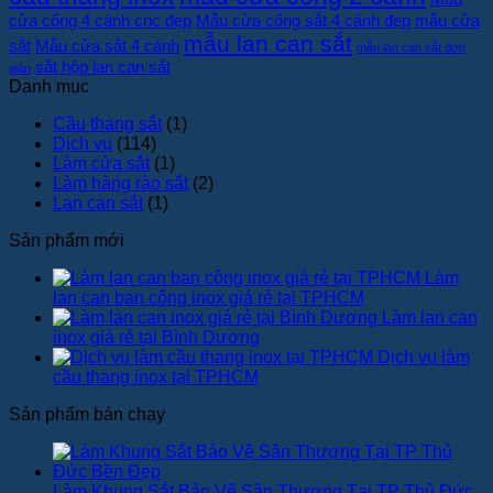
báo
cửa cổng 4 cánh cnc đẹp
Mẫu cửa cổng sắt 4 cánh đẹp
giá
mẫu cửa
mẫu lan can sắt
sắt
Mẫu cửa sắt 4 cánh
mẫu lan can sắt đơn
sắt hộp lan can sắt
giản
Danh mục
Cầu thang sắt
(1)
Dịch vụ
(114)
Làm cửa sắt
(1)
Làm hàng rào sắt
(2)
Lan can sắt
(1)
Sản phẩm mới
Làm
lan can ban công inox giá rẻ tại TPHCM
Làm lan can
inox giá rẻ tại Bình Dương
Dịch vụ làm
cầu thang inox tại TPHCM
Sản phẩm bán chạy
Làm Khung Sắt Bảo Vệ Sân Thượng Tại TP Thủ Đức