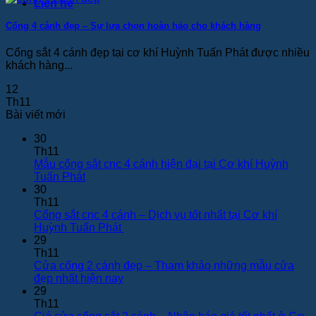
Liên hệ
Cổng 4 cánh đẹp – Sự lựa chọn hoàn hảo cho khách hàng
Cổng sắt 4 cánh đẹp tại cơ khí Huỳnh Tuấn Phát được nhiều
khách hàng...
12
Th11
Bài viết mới
30
Th11
Mẫu cổng sắt cnc 4 cánh hiện đại tại Cơ khí Huỳnh
Không
Tuấn Phát
có
30
bình
Th11
luận
Cổng sắt cnc 4 cánh – Dịch vụ tốt nhất tại Cơ khí
ở
Không
Huỳnh Tuấn Phát
Mẫu
có
29
cổng
bình
Th11
sắt
luận
Cửa cổng 2 cánh đẹp – Tham khảo những mẫu cửa
cnc
ở
Không
đẹp nhất hiện nay
4
Cổng
có
29
cánh
sắt
bình
Th11
hiện
cnc
luận