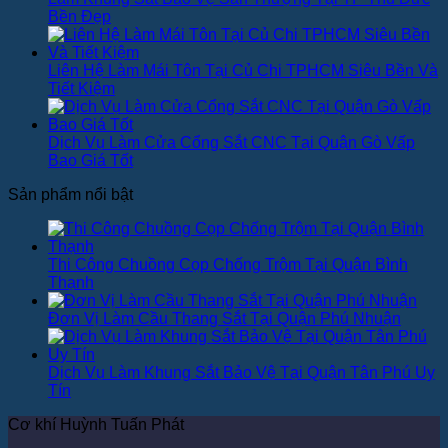
Bền Đẹp
Liên Hệ Làm Mái Tôn Tại Củ Chi TPHCM Siêu Bền Và
Tiết Kiệm
Dịch Vụ Làm Cửa Cổng Sắt CNC Tại Quận Gò Vấp
Bao Giá Tốt
Sản phẩm nổi bật
Thi Công Chuồng Cọp Chống Trộm Tại Quận Bình
Thạnh
Đơn Vị Làm Cầu Thang Sắt Tại Quận Phú Nhuận
Dịch Vụ Làm Khung Sắt Bảo Vệ Tại Quận Tân Phú Uy
Tín
Cơ khí Huỳnh Tuấn Phát