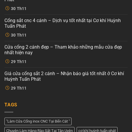
Không
30
Th11
có
bình
luận
Cổng sắt cnc 4 cánh – Dịch vụ tốt nhất tại Cơ khí Huỳnh
ở
Mẫu
Tuấn Phát
cổng
sắt
Không
30
Th11
cnc
có
4
bình
cánh
luận
Cửa cổng 2 cánh đẹp – Tham khảo những mẫu cửa đẹp
ở
hiện
Cổng
đại
nhất hiện nay
sắt
tại
cnc
Không
Cơ
29
Th11
4
có
khí
cánh
bình
Huỳnh
–
luận
Tuấn
Giá cửa cổng sắt 2 cánh – Nhận báo giá tốt nhất ở Cơ khí
ở
Dịch
Phát
Cửa
vụ
Huỳnh Tuấn Phát
cổng
tốt
2
Không
nhất
29
Th11
cánh
có
tại
đẹp
bình
Cơ
–
luận
khí
ở
Tham
Huỳnh
TAGS
Giá
khảo
Tuấn
cửa
những
Phát
cổng
mẫu
sắt
cửa
2
đẹp
"Làm Cửa Cổng inox CNC Tại Bến Cát "
cánh
nhất
–
hiện
Chuyên Làm Hàng Rào Sắt Tại Tân Uyên
cơ khí huỳnh tuấn phát
Nhận
nay