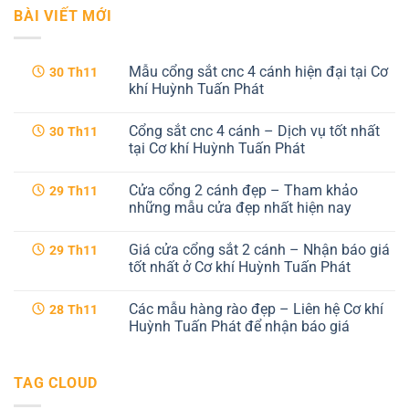
BÀI VIẾT MỚI
Mẫu cổng sắt cnc 4 cánh hiện đại tại Cơ
30
Th11
khí Huỳnh Tuấn Phát
Không
có
Cổng sắt cnc 4 cánh – Dịch vụ tốt nhất
30
Th11
bình
luận
tại Cơ khí Huỳnh Tuấn Phát
ở
Mẫu
Không
cổng
có
Cửa cổng 2 cánh đẹp – Tham khảo
29
Th11
sắt
bình
cnc
luận
những mẫu cửa đẹp nhất hiện nay
4
ở
cánh
Cổng
Không
hiện
sắt
có
Giá cửa cổng sắt 2 cánh – Nhận báo giá
29
Th11
đại
cnc
bình
tại
4
luận
tốt nhất ở Cơ khí Huỳnh Tuấn Phát
Cơ
cánh
ở
khí
–
Cửa
Không
Huỳnh
Dịch
cổng
có
Các mẫu hàng rào đẹp – Liên hệ Cơ khí
28
Th11
Tuấn
vụ
2
bình
Phát
tốt
cánh
luận
Huỳnh Tuấn Phát để nhận báo giá
nhất
đẹp
ở
tại
–
Giá
Không
Cơ
Tham
cửa
có
khí
khảo
cổng
bình
TAG CLOUD
Huỳnh
những
sắt
luận
Tuấn
mẫu
2
ở
Phát
cửa
cánh
Các