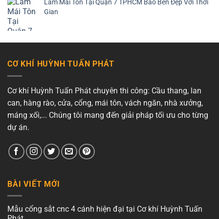
Làm Mái Tôn Tại Quận 7 TPHCM Bao Bền Đẹp Với Thời
Gian
CƠ KHÍ HUỲNH TUẤN PHÁT
Cơ khí Huỳnh Tuấn Phát chuyên thi công: Cầu thang, lan
can, hàng rào, cửa, cổng, mái tôn, vách ngăn, nhà xưởng,
máng xối,... Chúng tôi mang đến giải pháp tối ưu cho từng
dự án.
BÀI VIẾT MỚI
Mẫu cổng sắt cnc 4 cánh hiện đại tại Cơ khí Huỳnh Tuấn
Phát