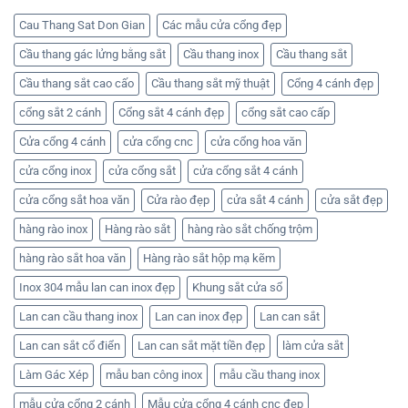
đẹp
–
mẫu
nhất
Nhận
hàng
Cau Thang Sat Don Gian
Các mẫu cửa cổng đẹp
hiện
báo
rào
nay
giá
đẹp
Cầu thang gác lửng bằng sắt
Cầu thang inox
Cầu thang sắt
tốt
–
nhất
Liên
ở
hệ
Cầu thang sắt cao cấo
Cầu thang sắt mỹ thuật
Cổng 4 cánh đẹp
Cơ
Cơ
khí
khí
cổng sắt 2 cánh
Cổng sắt 4 cánh đẹp
cổng sắt cao cấp
Huỳnh
Huỳnh
Tuấn
Tuấn
Phát
Phát
Cửa cổng 4 cánh
cửa cổng cnc
cửa cổng hoa văn
để
nhận
cửa cổng inox
cửa cổng sắt
cửa cổng sắt 4 cánh
báo
giá
cửa cổng sắt hoa văn
Cửa rào đẹp
cửa sắt 4 cánh
cửa sắt đẹp
hàng rào inox
Hàng rào sắt
hàng rào sắt chống trộm
hàng rào sắt hoa văn
Hàng rào sắt hộp mạ kẽm
Inox 304 mẫu lan can inox đẹp
Khung sắt cửa sổ
Lan can cầu thang inox
Lan can inox đẹp
Lan can sắt
Lan can sắt cổ điển
Lan can sắt mặt tiền đẹp
làm cửa sắt
Làm Gác Xép
mẫu ban công inox
mẫu cầu thang inox
mẫu cửa cổng 2 cánh
Mẫu cửa cổng 4 cánh cnc đẹp