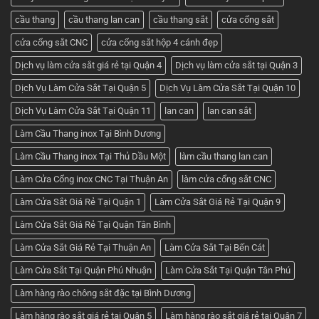
báo
giá
cầu thang
cầu thang lan can
cầu thang sắt
cửa cổng sắt
tốt
nhất
cửa cổng sắt CNC
cửa cổng sắt hộp 4 cánh đẹp
ở
Cơ
khí
Dịch vụ làm cửa sắt giá rẻ tại Quận 4
Dịch vụ làm cửa sắt tại Quận 3
Huỳnh
Tuấn
Dịch Vụ Làm Cửa Sắt Tại Quận 5
Dịch Vụ Làm Cửa Sắt Tại Quận 10
Phát
Dịch Vụ Làm Cửa Sắt Tại Quận 11
lan can
lan can sắt
Làm Cầu Thang inox Tại Bình Dương
Làm Cầu Thang inox Tại Thủ Dầu Một
làm cầu thang lan can
Làm Cửa Cổng inox CNC Tại Thuận An
làm cửa cổng sắt CNC
Làm Cửa Sắt Giá Rẻ Tại Quận 1
Làm Cửa Sắt Giá Rẻ Tại Quận 9
Làm Cửa Sắt Giá Rẻ Tại Quận Tân Bình
Làm Cửa Sắt Giá Rẻ Tại Thuận An
Làm Cửa Sắt Tại Bến Cát
Làm Cửa Sắt Tại Quận Phú Nhuận
Làm Cửa Sắt Tại Quận Tân Phú
Làm hàng rào chông sắt đặc tại Bình Dương
Làm hàng rào sắt giá rẻ tại Quận 5
Làm hàng rào sắt giá rẻ tại Quận 7