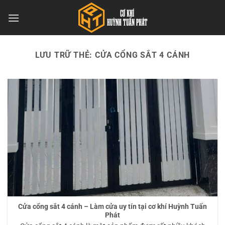
Bỏ
qua
nội
dung
LƯU TRỮ THẺ:
CỬA CỔNG SẮT 4 CÁNH
Cửa cổng sắt 4 cánh – Làm cửa uy tín tại cơ khí Huỳnh Tuấn
Phát