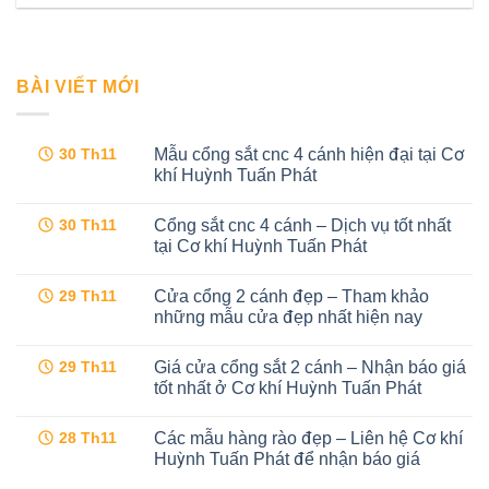
BÀI VIẾT MỚI
Mẫu cổng sắt cnc 4 cánh hiện đại tại Cơ
30
Th11
khí Huỳnh Tuấn Phát
Không
có
Cổng sắt cnc 4 cánh – Dịch vụ tốt nhất
30
Th11
bình
luận
tại Cơ khí Huỳnh Tuấn Phát
ở
Mẫu
Không
cổng
có
Cửa cổng 2 cánh đẹp – Tham khảo
29
Th11
sắt
bình
cnc
luận
những mẫu cửa đẹp nhất hiện nay
4
ở
cánh
Cổng
Không
hiện
sắt
có
Giá cửa cổng sắt 2 cánh – Nhận báo giá
29
Th11
đại
cnc
bình
tại
4
luận
tốt nhất ở Cơ khí Huỳnh Tuấn Phát
Cơ
cánh
ở
khí
–
Cửa
Không
Huỳnh
Dịch
cổng
có
Các mẫu hàng rào đẹp – Liên hệ Cơ khí
28
Th11
Tuấn
vụ
2
bình
Phát
tốt
cánh
luận
Huỳnh Tuấn Phát để nhận báo giá
nhất
đẹp
ở
tại
–
Giá
Không