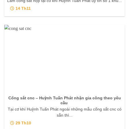
Làm cổng sắt hộp tại cơ khí Huỳnh Tuấn Phát uy tín số 1 khu...
14
Th11
Cổng sắt cnc – Huỳnh Tuấn Phát nhận gia công theo yêu
cầu
Tại cơ khí Huỳnh Tuấn Phát ngoài những mẫu cổng sắt cnc có
sẵn thì...
29
Th10