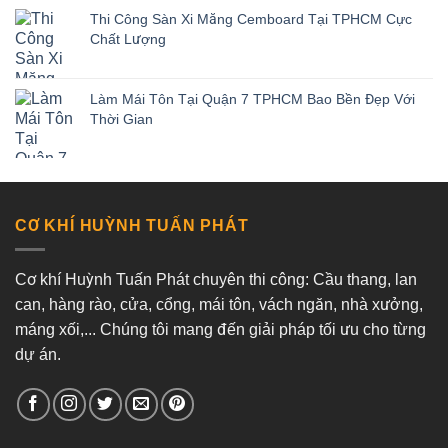
Thi Công Sàn Xi Măng Cemboard Tại TPHCM Cực
Chất Lượng
Làm Mái Tôn Tại Quận 7 TPHCM Bao Bền Đẹp Với
Thời Gian
CƠ KHÍ HUỲNH TUẤN PHÁT
Cơ khí Huỳnh Tuấn Phát chuyên thi công: Cầu thang, lan
can, hàng rào, cửa, cổng, mái tôn, vách ngăn, nhà xưởng,
máng xối,... Chúng tôi mang đến giải pháp tối ưu cho từng
dự án.