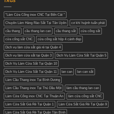
TAGS
khảo
Tuấn
cửa
những
Phát
cổng
mẫu
sắt
cửa
2
đẹp
"Làm Cửa Cổng inox CNC Tại Bến Cát "
cánh
nhất
–
hiện
Chuyên Làm Hàng Rào Sắt Tại Tân Uyên
cơ khí huỳnh tuấn phát
Nhận
nay
báo
giá
cầu thang
cầu thang lan can
cầu thang sắt
cửa cổng sắt
tốt
nhất
cửa cổng sắt CNC
cửa cổng sắt hộp 4 cánh đẹp
ở
Cơ
khí
Dịch vụ làm cửa sắt giá rẻ tại Quận 4
Huỳnh
Tuấn
Dịch vụ làm cửa sắt tại Quận 3
Dịch Vụ Làm Cửa Sắt Tại Quận 5
Phát
Dịch Vụ Làm Cửa Sắt Tại Quận 10
Dịch Vụ Làm Cửa Sắt Tại Quận 11
lan can
lan can sắt
Làm Cầu Thang inox Tại Bình Dương
Làm Cầu Thang inox Tại Thủ Dầu Một
làm cầu thang lan can
Làm Cửa Cổng inox CNC Tại Thuận An
làm cửa cổng sắt CNC
Làm Cửa Sắt Giá Rẻ Tại Quận 1
Làm Cửa Sắt Giá Rẻ Tại Quận 9
Làm Cửa Sắt Giá Rẻ Tại Quận Tân Bình