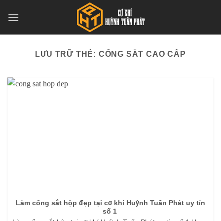
Bỏ
qua
nội
dung
LƯU TRỮ THẺ:
CỔNG SẮT CAO CẤP
Làm cổng sắt hộp đẹp tại cơ khí Huỳnh Tuấn Phát uy tín
số 1