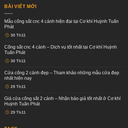
BÀI VIẾT MỚI
Mẫu cổng sắt cnc 4 cánh hiện đại tại Cơ khí Huỳnh Tuấn
Phát
Không
30
Th11
có
bình
luận
Cổng sắt cnc 4 cánh – Dịch vụ tốt nhất tại Cơ khí Huỳnh
ở
Mẫu
Tuấn Phát
cổng
sắt
Không
30
Th11
cnc
có
4
bình
cánh
luận
Cửa cổng 2 cánh đẹp – Tham khảo những mẫu cửa đẹp
ở
hiện
Cổng
đại
nhất hiện nay
sắt
tại
cnc
Không
Cơ
29
Th11
4
có
khí
cánh
bình
Huỳnh
–
luận
Tuấn
Giá cửa cổng sắt 2 cánh – Nhận báo giá tốt nhất ở Cơ khí
ở
Dịch
Phát
Cửa
vụ
Huỳnh Tuấn Phát
cổng
tốt
2
Không
nhất
29
Th11
cánh
có
tại
đẹp
bình
Cơ
–
luận
khí
ở
Tham
Huỳnh
Giá