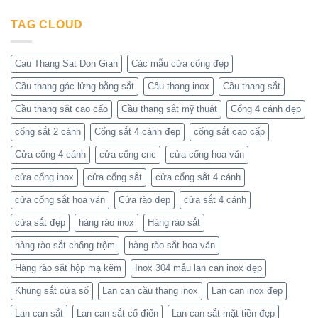
Cơ
Tham
cửa
có
khí
khảo
cổng
bình
Huỳnh
những
sắt
TAG CLOUD
luận
Tuấn
mẫu
2
ở
Phát
cửa
cánh
Các
đẹp
–
mẫu
nhất
Nhận
hàng
Cau Thang Sat Don Gian
Các mẫu cửa cổng đẹp
hiện
báo
rào
nay
giá
đẹp
Cầu thang gác lửng bằng sắt
Cầu thang inox
Cầu thang sắt
tốt
–
nhất
Liên
ở
hệ
Cầu thang sắt cao cấo
Cầu thang sắt mỹ thuật
Cổng 4 cánh đẹp
Cơ
Cơ
khí
khí
cổng sắt 2 cánh
Cổng sắt 4 cánh đẹp
cổng sắt cao cấp
Huỳnh
Huỳnh
Tuấn
Tuấn
Phát
Phát
Cửa cổng 4 cánh
cửa cổng cnc
cửa cổng hoa văn
để
nhận
cửa cổng inox
cửa cổng sắt
cửa cổng sắt 4 cánh
báo
giá
cửa cổng sắt hoa văn
Cửa rào đẹp
cửa sắt 4 cánh
cửa sắt đẹp
hàng rào inox
Hàng rào sắt
hàng rào sắt chống trộm
hàng rào sắt hoa văn
Hàng rào sắt hộp mạ kẽm
Inox 304 mẫu lan can inox đẹp
Khung sắt cửa sổ
Lan can cầu thang inox
Lan can inox đẹp
Lan can sắt
Lan can sắt cổ điển
Lan can sắt mặt tiền đẹp