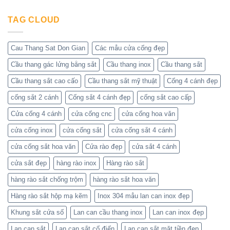
Cơ
Tham
cửa
có
khí
khảo
cổng
bình
Huỳnh
những
sắt
TAG CLOUD
luận
Tuấn
mẫu
2
ở
Phát
cửa
cánh
Các
đẹp
–
mẫu
nhất
Nhận
hàng
Cau Thang Sat Don Gian
Các mẫu cửa cổng đẹp
hiện
báo
rào
nay
giá
đẹp
Cầu thang gác lửng bằng sắt
Cầu thang inox
Cầu thang sắt
tốt
–
nhất
Liên
ở
hệ
Cầu thang sắt cao cấo
Cầu thang sắt mỹ thuật
Cổng 4 cánh đẹp
Cơ
Cơ
khí
khí
cổng sắt 2 cánh
Cổng sắt 4 cánh đẹp
cổng sắt cao cấp
Huỳnh
Huỳnh
Tuấn
Tuấn
Phát
Phát
Cửa cổng 4 cánh
cửa cổng cnc
cửa cổng hoa văn
để
nhận
cửa cổng inox
cửa cổng sắt
cửa cổng sắt 4 cánh
báo
giá
cửa cổng sắt hoa văn
Cửa rào đẹp
cửa sắt 4 cánh
cửa sắt đẹp
hàng rào inox
Hàng rào sắt
hàng rào sắt chống trộm
hàng rào sắt hoa văn
Hàng rào sắt hộp mạ kẽm
Inox 304 mẫu lan can inox đẹp
Khung sắt cửa sổ
Lan can cầu thang inox
Lan can inox đẹp
Lan can sắt
Lan can sắt cổ điển
Lan can sắt mặt tiền đẹp