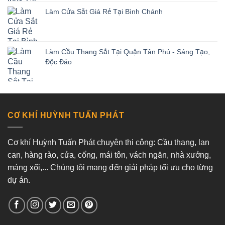
Làm Cửa Sắt Giá Rẻ Tại Bình Chánh
Làm Cầu Thang Sắt Tại Quận Tân Phú - Sáng Tạo,
Độc Đáo
CƠ KHÍ HUỲNH TUẤN PHÁT
Cơ khí Huỳnh Tuấn Phát chuyên thi công: Cầu thang, lan
can, hàng rào, cửa, cổng, mái tôn, vách ngăn, nhà xưởng,
máng xối,... Chúng tôi mang đến giải pháp tối ưu cho từng
dự án.