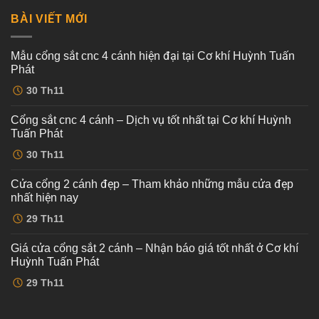
BÀI VIẾT MỚI
Mẫu cổng sắt cnc 4 cánh hiện đại tại Cơ khí Huỳnh Tuấn
Phát
Không
30
Th11
có
bình
luận
Cổng sắt cnc 4 cánh – Dịch vụ tốt nhất tại Cơ khí Huỳnh
ở
Mẫu
Tuấn Phát
cổng
sắt
Không
30
Th11
cnc
có
4
bình
cánh
luận
Cửa cổng 2 cánh đẹp – Tham khảo những mẫu cửa đẹp
ở
hiện
Cổng
đại
nhất hiện nay
sắt
tại
cnc
Không
Cơ
29
Th11
4
có
khí
cánh
bình
Huỳnh
–
luận
Tuấn
Giá cửa cổng sắt 2 cánh – Nhận báo giá tốt nhất ở Cơ khí
ở
Dịch
Phát
Cửa
vụ
Huỳnh Tuấn Phát
cổng
tốt
2
Không
nhất
29
Th11
cánh
có
tại
đẹp
bình
Cơ
–
luận
khí
ở
Tham
Huỳnh