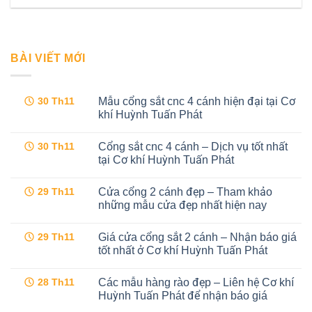
BÀI VIẾT MỚI
Mẫu cổng sắt cnc 4 cánh hiện đại tại Cơ
30
Th11
khí Huỳnh Tuấn Phát
Không
có
Cổng sắt cnc 4 cánh – Dịch vụ tốt nhất
30
Th11
bình
luận
tại Cơ khí Huỳnh Tuấn Phát
ở
Mẫu
Không
cổng
có
Cửa cổng 2 cánh đẹp – Tham khảo
29
Th11
sắt
bình
cnc
luận
những mẫu cửa đẹp nhất hiện nay
4
ở
cánh
Cổng
Không
hiện
sắt
có
Giá cửa cổng sắt 2 cánh – Nhận báo giá
29
Th11
đại
cnc
bình
tại
4
luận
tốt nhất ở Cơ khí Huỳnh Tuấn Phát
Cơ
cánh
ở
khí
–
Cửa
Không
Huỳnh
Dịch
cổng
có
Các mẫu hàng rào đẹp – Liên hệ Cơ khí
28
Th11
Tuấn
vụ
2
bình
Phát
tốt
cánh
luận
Huỳnh Tuấn Phát để nhận báo giá
nhất
đẹp
ở
tại
–
Giá
Không