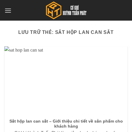
Bỏ
qua
nội
dung
LƯU TRỮ THẺ:
SẮT HỘP LAN CAN SẮT
Sắt hộp lan can sắt – Giới thiệu chi tiết về sản phẩm cho
khách hàng