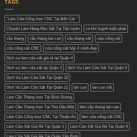
Giá
TAGS
khảo
Tuấn
cửa
những
Phát
cổng
mẫu
sắt
cửa
2
đẹp
"Làm Cửa Cổng inox CNC Tại Bến Cát "
cánh
nhất
–
hiện
Chuyên Làm Hàng Rào Sắt Tại Tân Uyên
cơ khí huỳnh tuấn phát
Nhận
nay
báo
giá
cầu thang
cầu thang lan can
cầu thang sắt
cửa cổng sắt
tốt
nhất
cửa cổng sắt CNC
cửa cổng sắt hộp 4 cánh đẹp
ở
Cơ
khí
Dịch vụ làm cửa sắt giá rẻ tại Quận 4
Huỳnh
Tuấn
Dịch vụ làm cửa sắt tại Quận 3
Dịch Vụ Làm Cửa Sắt Tại Quận 5
Phát
Dịch Vụ Làm Cửa Sắt Tại Quận 10
Dịch Vụ Làm Cửa Sắt Tại Quận 11
lan can
lan can sắt
Làm Cầu Thang inox Tại Bình Dương
Làm Cầu Thang inox Tại Thủ Dầu Một
làm cầu thang lan can
Làm Cửa Cổng inox CNC Tại Thuận An
làm cửa cổng sắt CNC
Làm Cửa Sắt Giá Rẻ Tại Quận 1
Làm Cửa Sắt Giá Rẻ Tại Quận 9
Làm Cửa Sắt Giá Rẻ Tại Quận Tân Bình